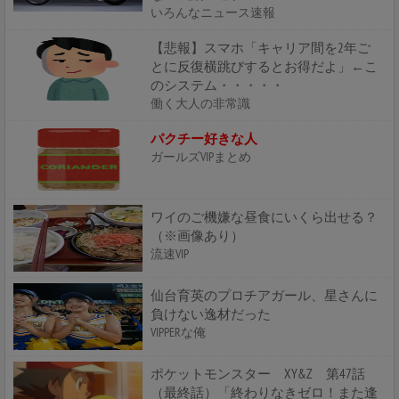
いろんなニュース速報
【悲報】スマホ「キャリア間を2年ご
とに反復横跳びするとお得だよ」←こ
のシステム・・・・・
働く大人の非常識
パクチー好きな人
ガールズVIPまとめ
ワイのご機嫌な昼食にいくら出せる？
（※画像あり）
流速VIP
仙台育英のプロチアガール、星さんに
負けない逸材だった
VIPPERな俺
ポケットモンスター XY&Z 第47話
（最終話）「終わりなきゼロ！また逢