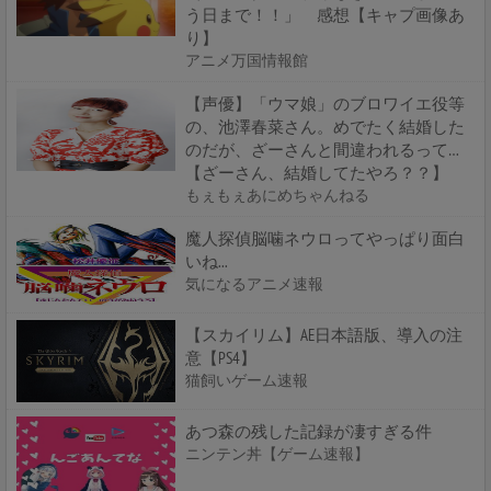
う日まで！！」 感想【キャプ画像あ
り】
アニメ万国情報館
【声優】「ウマ娘」のブロワイエ役等
の、池澤春菜さん。めでたく結婚した
のだが、ざーさんと間違われるって…
【ざーさん、結婚してたやろ？？】
もぇもぇあにめちゃんねる
魔人探偵脳噛ネウロってやっぱり面白
いね...
気になるアニメ速報
【スカイリム】AE日本語版、導入の注
意【PS4】
猫飼いゲーム速報
あつ森の残した記録が凄すぎる件
ニンテン丼【ゲーム速報】