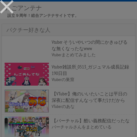
んごアンテナ
設立９周年！総合アンテナサイトです。
パクチー好きな人
Vtuber そういやいつの間にかきゅぴる
な無くなったなwww
Vtuberまとめてみました
Vtuber雑談所_0513_ガジュマル成長記録
190日目
Vtuberの巣窟
【VTuber】俺のいいたいことは平日の
深夜に配信すんなって事だけだから
VTuberのあな
【バーチャル】酷い義務配信だったな
バーチャルさんをまとめている