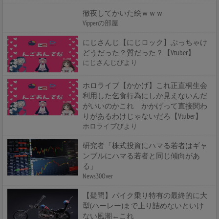
徹夜してかいた絵ｗｗｗ
Vipperの部屋
にじさんじ【にじロック】ぶっちゃけ
どうだった？質だった？【Vtuber】
にじさんじびより
ホロライブ【かかげ】これ正直桐生会
利用した乞食行為にしか見えないんだ
がいいのかこれ かかげって直接関わ
りがあるわけじゃないだろ【Vtuber】
ホロライブびより
研究者「株式投資にハマる若者はギャ
ンブルにハマる若者と同じ傾向があ
る」
News30Over
【疑問】バイク乗り特有の最終的に大
型(ハーレー)まで上り詰めないといけ
ない風潮←これ