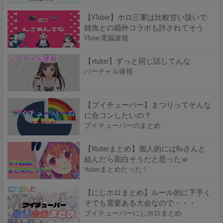
【VTuber】ホロ三軍は比較甘い扱いで
雑魚との箱外コラボも許されてそう
VTuber電脳速報
【vtuber】ずっと同じ話してんな
バーチャル速報
【ブイチューバー】まつりってそんな
に合コンしたいの？
ブイチューバーのまとめ
【Vtuberまとめ】個人的にはRuさんと
組んだら面白そうだと思ったｗ
Vtuberまとめたった！
【にじホロまとめ】ルール的に下手く
そでも需要ある大会なので・・・
ブイチューバーにじホロまとめ