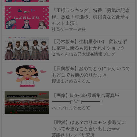
「王様ランキング」特番「勇気の記念
碑」放送！村瀬歩、梶裕貴など豪華キ
ャスト出演！
社畜ゲーマー速報
【乃木坂46】生駒里奈(18) 変装せず
に電車に乗るも気付かれずショック
２ちゃんねる乃木坂46情報ブログ
【日向坂46】おめでとうにゃん いつで
もどこでも前のめりたまき
櫻坂まとめるんるん
【画像】Juice=Juice最新集合写真ｷﾀ
━━━━(ﾟ∀ﾟ)━━━━!!
ハロプロまとめる℃
【唖然】はぁ？ホリエモン 参政党に
ついて今更なこと言い出したwww
芸能界トレンド研究所