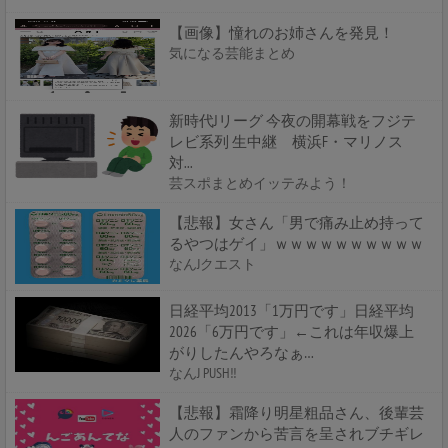
【画像】憧れのお姉さんを発見！
気になる芸能まとめ
新時代Jリーグ 今夜の開幕戦をフジテ
レビ系列 生中継 横浜F・マリノス
対...
芸スポまとめイッテみよう！
【悲報】女さん「男で痛み止め持って
るやつはゲイ」ｗｗｗｗｗｗｗｗｗｗ
なんJクエスト
日経平均2013「1万円です」日経平均
2026「6万円です」←これは年収爆上
がりしたんやろなぁ…
なんJ PUSH!!
【悲報】霜降り明星粗品さん、後輩芸
人のファンから苦言を呈されブチギレ