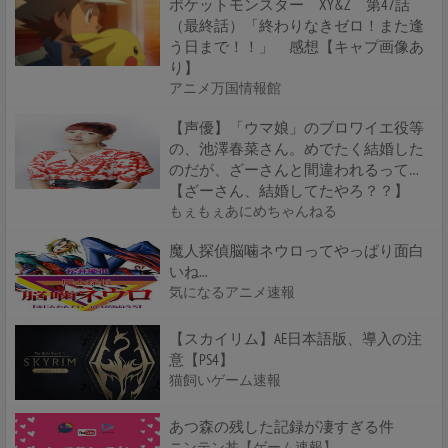
ポケットモンスター XY&Z 第47話
（最終話）「終わりなきゼロ！また逢
う日まで！！」 感想【キャプ画像あ
り】
アニメ万国情報館
【声優】「ウマ娘」のブロワイエ役等
の、池澤春菜さん。めでたく結婚した
のだが、ざーさんと間違われるって…
【ざーさん、結婚してたやろ？？】
もぇもぇあにめちゃんねる
魔人探偵脳噛ネウロってやっぱり面白
いね...
気になるアニメ速報
【スカイリム】AE日本語版、導入の注
意【PS4】
猫飼いゲーム速報
あつ森の残した記録が凄すぎる件
ニンテン丼【ゲーム速報】