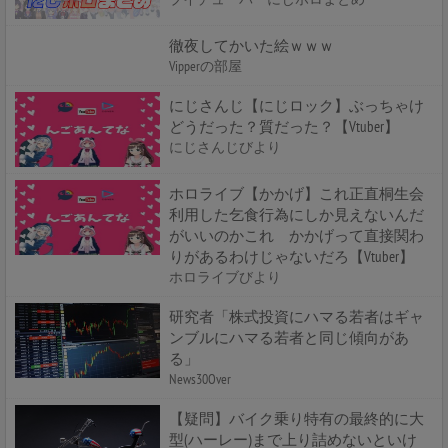
徹夜してかいた絵ｗｗｗ
Vipperの部屋
にじさんじ【にじロック】ぶっちゃけ
どうだった？質だった？【Vtuber】
にじさんじびより
ホロライブ【かかげ】これ正直桐生会
利用した乞食行為にしか見えないんだ
がいいのかこれ かかげって直接関わ
りがあるわけじゃないだろ【Vtuber】
ホロライブびより
研究者「株式投資にハマる若者はギャ
ンブルにハマる若者と同じ傾向があ
る」
News30Over
【疑問】バイク乗り特有の最終的に大
型(ハーレー)まで上り詰めないといけ