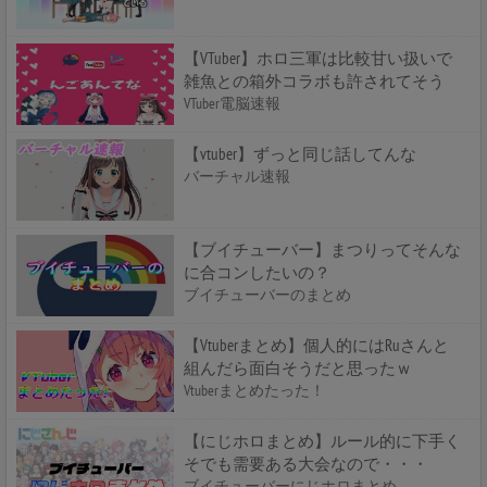
【VTuber】ホロ三軍は比較甘い扱いで
雑魚との箱外コラボも許されてそう
VTuber電脳速報
【vtuber】ずっと同じ話してんな
バーチャル速報
【ブイチューバー】まつりってそんな
に合コンしたいの？
ブイチューバーのまとめ
【Vtuberまとめ】個人的にはRuさんと
組んだら面白そうだと思ったｗ
Vtuberまとめたった！
【にじホロまとめ】ルール的に下手く
そでも需要ある大会なので・・・
ブイチューバーにじホロまとめ