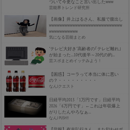
ついて今更なこと言い出したwww
芸能界トレンド研究所
【画像】井上はるさん、私服で腹出し
wwwwwwwwwwwwwwwwwwwwwwwwwwww
wwwwwwwwwww
気になる芸能まとめ
"テレビ大好き"高齢者の｢テレビ離れ｣
が始まった…10代後半～20代の約...
芸スポまとめイッテみよう！
【困惑】コーラって本当に体に悪い
の？・・・・・・・・・
なんJクエスト
日経平均2013「1万円です」日経平均
2026「6万円です」←これは年収爆上
がりしたんやろなぁ…
なんJ PUSH!!
【悲報】有吉弘行さん、また匂わせポ