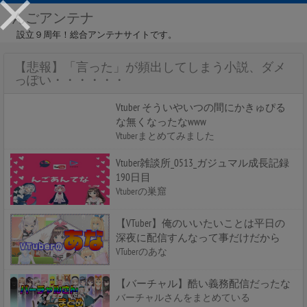
んごアンテナ
設立９周年！総合アンテナサイトです。
【悲報】「言った」が頻出してしまう小説、ダメ
っぽい・・・・・・
Vtuber そういやいつの間にかきゅぴる
な無くなったなwww
Vtuberまとめてみました
Vtuber雑談所_0513_ガジュマル成長記録
190日目
Vtuberの巣窟
【VTuber】俺のいいたいことは平日の
深夜に配信すんなって事だけだから
VTuberのあな
【バーチャル】酷い義務配信だったな
バーチャルさんをまとめている