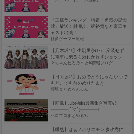
「王様ランキング」特番「勇気の記念
碑」放送！村瀬歩、梶裕貴など豪華キ
ャスト出演！
社畜ゲーマー速報
【乃木坂46】生駒里奈(18) 変装せず
に電車に乗るも気付かれずショック
２ちゃんねる乃木坂46情報ブログ
【日向坂46】おめでとうにゃん いつで
もどこでも前のめりたまき
櫻坂まとめるんるん
【画像】Juice=Juice最新集合写真ｷﾀ
━━━━(ﾟ∀ﾟ)━━━━!!
ハロプロまとめる℃
【唖然】はぁ？ホリエモン 参政党に