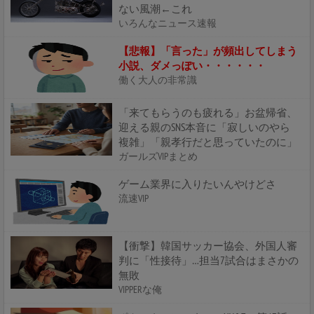
ない風潮←これ
いろんなニュース速報
【悲報】「言った」が頻出してしまう
小説、ダメっぽい・・・・・・
働く大人の非常識
「来てもらうのも疲れる」お盆帰省、
迎える親のSNS本音に「寂しいのやら
複雑」「親孝行だと思っていたのに」
ガールズVIPまとめ
ゲーム業界に入りたいんやけどさ
流速VIP
【衝撃】韓国サッカー協会、外国人審
判に「性接待」…担当7試合はまさかの
無敗
VIPPERな俺