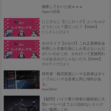
徹夜してかいた絵ｗｗｗ
Vipperの部屋
にじさんじ【にじロック】ぶっちゃけ
どうだった？質だった？【Vtuber】
にじさんじびより
ホロライブ【かかげ】これ正直桐生会
利用した乞食行為にしか見えないんだ
がいいのかこれ かかげって直接関わ
りがあるわけじゃないだろ【Vtuber】
ホロライブびより
研究者「株式投資にハマる若者はギャ
ンブルにハマる若者と同じ傾向があ
る」
News30Over
【疑問】バイク乗り特有の最終的に大
型(ハーレー)まで上り詰めないといけ
ない風潮←これ