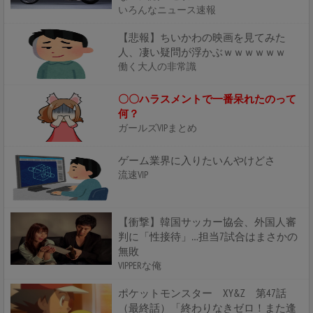
いろんなニュース速報
【悲報】ちいかわの映画を見てみた
人、凄い疑問が浮かぶｗｗｗｗｗｗ
働く大人の非常識
〇〇ハラスメントで一番呆れたのって
何？
ガールズVIPまとめ
ゲーム業界に入りたいんやけどさ
流速VIP
【衝撃】韓国サッカー協会、外国人審
判に「性接待」…担当7試合はまさかの
無敗
VIPPERな俺
ポケットモンスター XY&Z 第47話
（最終話）「終わりなきゼロ！また逢