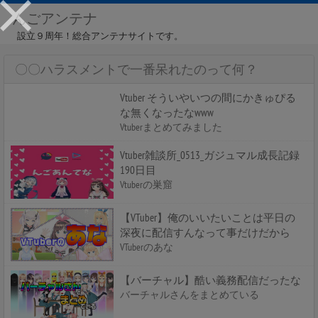
んごアンテナ
設立９周年！総合アンテナサイトです。
〇〇ハラスメントで一番呆れたのって何？
Vtuber そういやいつの間にかきゅぴる
な無くなったなwww
Vtuberまとめてみました
Vtuber雑談所_0513_ガジュマル成長記録
190日目
Vtuberの巣窟
【VTuber】俺のいいたいことは平日の
深夜に配信すんなって事だけだから
VTuberのあな
【バーチャル】酷い義務配信だったな
バーチャルさんをまとめている