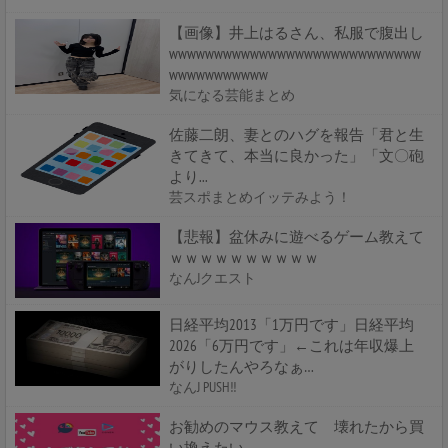
【画像】井上はるさん、私服で腹出し
wwwwwwwwwwwwwwwwwwwwwwwwwwww
wwwwwwwwwww
気になる芸能まとめ
佐藤二朗、妻とのハグを報告「君と生
きてきて、本当に良かった」「文〇砲
より...
芸スポまとめイッテみよう！
【悲報】盆休みに遊べるゲーム教えて
ｗｗｗｗｗｗｗｗｗｗ
なんJクエスト
日経平均2013「1万円です」日経平均
2026「6万円です」←これは年収爆上
がりしたんやろなぁ…
なんJ PUSH!!
お勧めのマウス教えて 壊れたから買
い換えたい