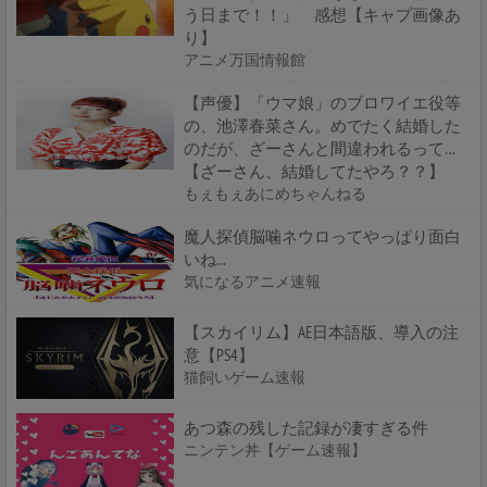
う日まで！！」 感想【キャプ画像あ
り】
アニメ万国情報館
【声優】「ウマ娘」のブロワイエ役等
の、池澤春菜さん。めでたく結婚した
のだが、ざーさんと間違われるって…
【ざーさん、結婚してたやろ？？】
もぇもぇあにめちゃんねる
魔人探偵脳噛ネウロってやっぱり面白
いね...
気になるアニメ速報
【スカイリム】AE日本語版、導入の注
意【PS4】
猫飼いゲーム速報
あつ森の残した記録が凄すぎる件
ニンテン丼【ゲーム速報】