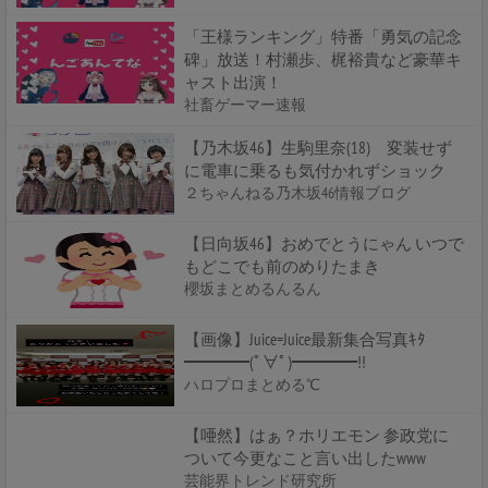
「王様ランキング」特番「勇気の記念
碑」放送！村瀬歩、梶裕貴など豪華キ
ャスト出演！
社畜ゲーマー速報
【乃木坂46】生駒里奈(18) 変装せず
に電車に乗るも気付かれずショック
２ちゃんねる乃木坂46情報ブログ
【日向坂46】おめでとうにゃん いつで
もどこでも前のめりたまき
櫻坂まとめるんるん
【画像】Juice=Juice最新集合写真ｷﾀ
━━━━(ﾟ∀ﾟ)━━━━!!
ハロプロまとめる℃
【唖然】はぁ？ホリエモン 参政党に
ついて今更なこと言い出したwww
芸能界トレンド研究所