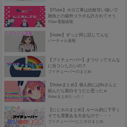
【VTuber】ホロ三軍は比較甘い扱いで
雑魚との箱外コラボも許されてそう
VTuber電脳速報
【vtuber】ずっと同じ話してんな
バーチャル速報
【ブイチューバー】まつりってそんな
に合コンしたいの？
ブイチューバーのまとめ
【Vtuberまとめ】個人的にはRuさんと
組んだら面白そうだと思ったｗ
Vtuberまとめたった！
【にじホロまとめ】ルール的に下手く
そでも需要ある大会なので・・・
ブイチューバーにじホロまとめ