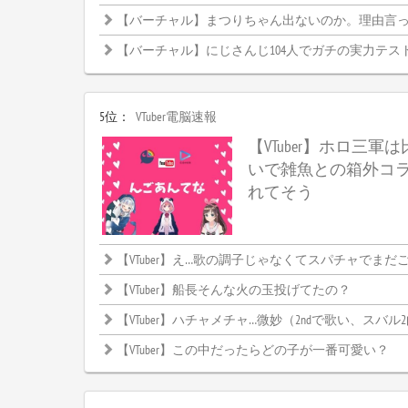
【バーチャル】まつりちゃん出ないのか。理由言
【バーチャル】にじさんじ104人でガチの実力テス
5位：
VTuber電脳速報
【VTuber】ホロ三軍
いで雑魚との箱外コ
れてそう
【VTuber】え…歌の調子じゃなくてスパチャでまだごちゃご
【VTuber】船長そんな火の玉投げてたの？
【VTuber】ハチャメチャ…微妙（2ndで歌い、スバル
【VTuber】この中だったらどの子が一番可愛い？