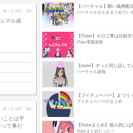
【バーチャル】酷い義務配
IN：0 / OUT：254
バーチャルさんをまとめてい
_ガジュマル成
【VTuber】ホロ三軍は比
VTuber電脳速報
【vtuber】ずっと同じ話して
バーチャル速報
【ブイチューバー】まつり
ブイチューバーのまとめ
IN：0 / OUT：146
たいことは平
【Vtuberまとめ】個人的
なって事だ
Vtuberまとめたった！