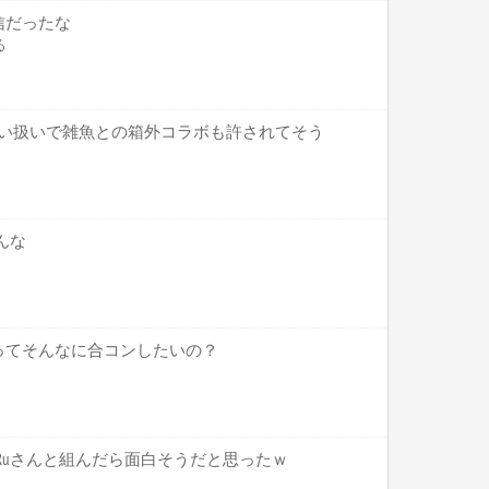
信だったな
る
較甘い扱いで雑魚との箱外コラボも許されてそう
んな
ってそんなに合コンしたいの？
にはRuさんと組んだら面白そうだと思ったｗ