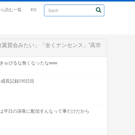
から読む一覧
RSS
翼賛会みたい」「全くナンセンス」“高市
にかきゅぴるな無くなったなwww
マル成長記録190日目
ことは平日の深夜に配信すんなって事だけだから