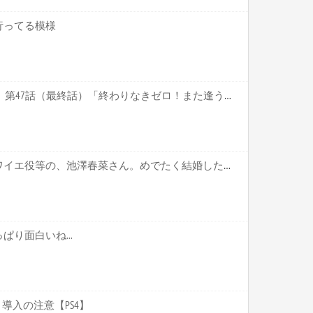
行ってる模様
ポケットモンスター XY&Z 第47話（最終話）「終わりなきゼロ！また逢う日まで！！」 感想【キャプ画像あり】
【声優】「ウマ娘」のブロワイエ役等の、池澤春菜さん。めでたく結婚したのだが、ざーさんと間違われるって…【ざーさん、結婚してたやろ？？】
り面白いね...
導入の注意【PS4】