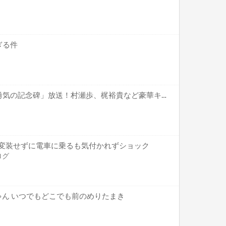
ぎる件
「王様ランキング」特番「勇気の記念碑」放送！村瀬歩、梶裕貴など豪華キャスト出演！
) 変装せずに電車に乗るも気付かれずショック
ログ
ゃん いつでもどこでも前のめりたまき