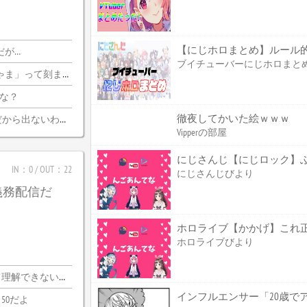
【にじホロまとめ】ルール
だが…
ブイチューバーにじホロまと
刻まれるけどいいのか
かな？
徹夜してかいた絵ｗｗｗ
ら出ないわけがない
Vipperの部屋
にじさんじ【にじロック】ぶっ
IN：0 / OUT：22
にじさんじびより
義務配信だ
ホロライブびより
できないわｗｗ
インフルエンサー「20歳で
50だよ