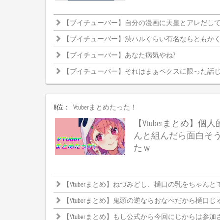
【ブイチューバー】自分の漫画に天皇とアレだし
【ブイチューバー】渋ハルぐらい有名ならともかく、まひまひだと釈
【ブイチューバー】あなた病気やね?
【ブイチューバー】それはまぁペクスに限った話
8位：
Vtuberまとめたった！
【Vtuberまとめ】個人
んと組んだら面白そ
たｗ
【Vtuberまとめ】ねづみどし、樋口の乳をちゃんとでか
【Vtuberまとめ】鬼頭の逆ならおなべだから樋口じ
【Vtuberまとめ】もし公式から今回にじからは参加させませんって発表したらどうなるんだろ、CRカップ中止になるんかなにじと絡めな