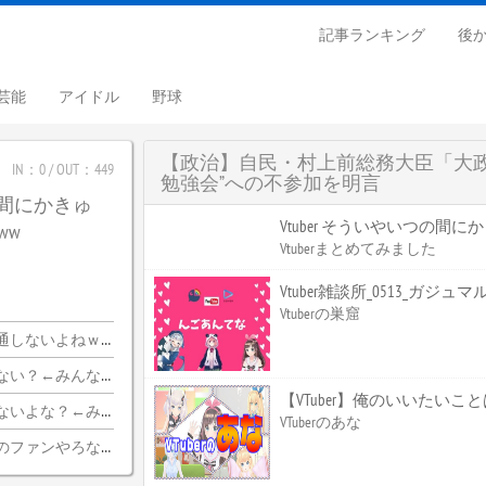
記事ランキング
後
芸能
アイドル
野球
【政治】自民・村上前総務大臣「大政
IN：0 / OUT：449
勉強会”への不参加を明言
つの間にかきゅ
Vtuber そういやいつの間
ww
Vtuberまとめてみました
Vtuber雑談所_0513_ガジュ
Vtuberの巣窟
ｗｗｗｗｗｗｗｗｗｗ
ちらｗｗｗｗｗｗｗｗｗｗ
【VTuber】俺のいいたい
みんな納得wwwww
VTuberのあな
のファンやろな…？