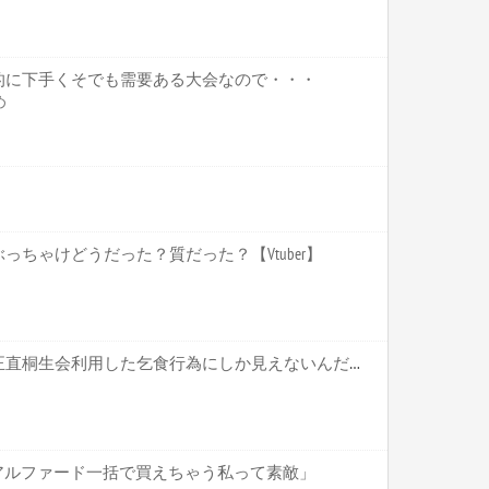
的に下手くそでも需要ある大会なので・・・
め
ちゃけどうだった？質だった？【Vtuber】
ホロライブ【かかげ】これ正直桐生会利用した乞食行為にしか見えないんだがいいのかこれ かかげって直接関わりがあるわけじゃないだろ【Vtuber】
アルファード一括で買えちゃう私って素敵」