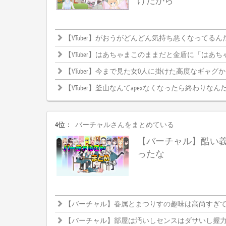
けだから
【VTuber】がおうがどんどん気持ち悪くなってるん
【VTuber】はあちゃまこのままだと金盾に「はあちゃま」って
【VTuber】今まで見た女0人に掛けた高度なギャグ
【VTuber】釜山なんてapexなくなったら終わりなんだか
4位：
バーチャルさんをまとめている
【バーチャル】酷い
ったな
【バーチャル】眷属とまつりすの趣味は高尚すぎて理解
【バーチャル】部屋は汚いしセンスはダサいし握力