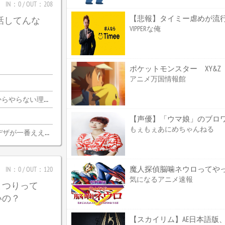
IN：0 / OUT：208
【悲報】タイミー虐めが流
じ話してんな
VIPPERな俺
アニメ万国情報館
由がないんだわ・・・
もぇもぇあにめちゃんねる
デザが一番ええな
魔人探偵脳噛ネウロってやっぱ
IN：0 / OUT：120
気になるアニメ速報
まつりって
いの？
【スカイリム】AE日本語版、