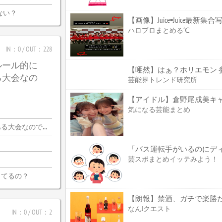
ない？
【画像】Juice=Juice最新集
ハロプロまとめる℃
IN：0 / OUT：228
ルール的に
【唖然】はぁ？ホリエモン 
る大会なの
芸能界トレンド研究所
【アイドル】倉野尾成美キ
気になる芸能まとめ
会なので・・・
芸スポまとめイッテみよう！
ってるの？
【朗報】禁酒、ガチで楽勝
なんJクエスト
IN：0 / OUT：2