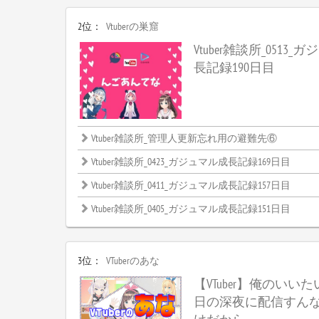
2位：
Vtuberの巣窟
Vtuber雑談所_0513
長記録190日目
Vtuber雑談所_管理人更新忘れ用の避難先⑥
Vtuber雑談所_0423_ガジュマル成長記録169日目
Vtuber雑談所_0411_ガジュマル成長記録157日目
Vtuber雑談所_0405_ガジュマル成長記録151日目
3位：
VTuberのあな
【VTuber】俺のいい
日の深夜に配信すん