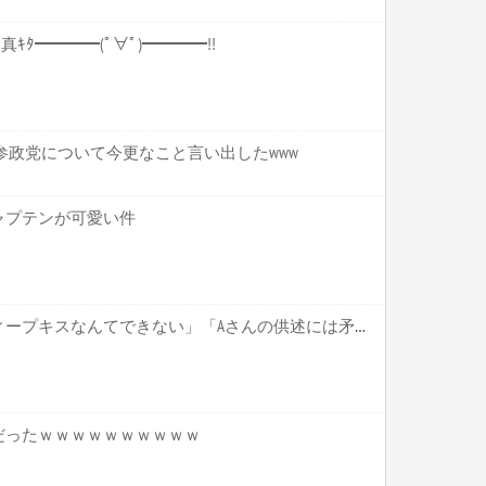
合写真ｷﾀ━━━━(ﾟ∀ﾟ)━━━━!!
参政党について今更なこと言い出したwww
ャプテンが可愛い件
「バス運転手がいるのにディープキスなんてできない」「Aさんの供述には矛盾...
だったｗｗｗｗｗｗｗｗｗｗ