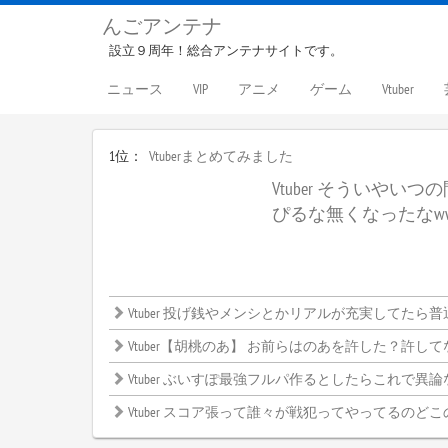
んごアンテナ
設立９周年！総合アンテナサイトです。
ニュース
VIP
アニメ
ゲーム
Vtuber
1位：
Vtuberまとめてみました
Vtuber そういやい
ぴるな無くなったなw
Vtuber 投げ銭やメンシとかリアルが充実してたら普通しないよね
Vtuber【胡桃のあ】 お前らはのあを許した？許してない？←みんなの意見がこ
Vtuber ぶいすぽ最強フルパ作るとしたらこれで異論ないよな？←
Vtuber スコア張って誰々が戦犯ってやってるのどこ