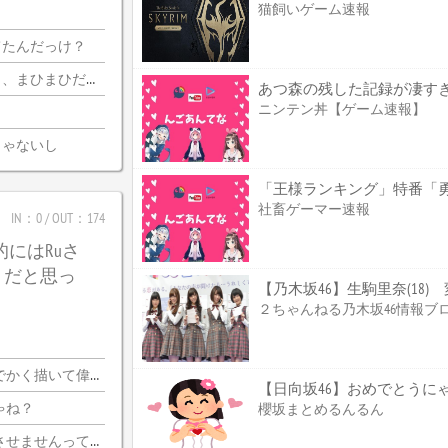
猫飼いゲーム速報
てたんだっけ？
迦側のコメ欄が誰？
あつ森の残した記録が凄す
ニンテン丼【ゲーム速報】
じゃないし
社畜ゲーマー速報
IN：0 / OUT：174
的にはRuさ
うだと思っ
【乃木坂46】生駒里奈(18
２ちゃんねる乃木坂46情報ブ
く描いて偉いぞ?
【日向坂46】おめでとうに
ゃね？
櫻坂まとめるんるん
いならプロ側としてはなんの利点もないし