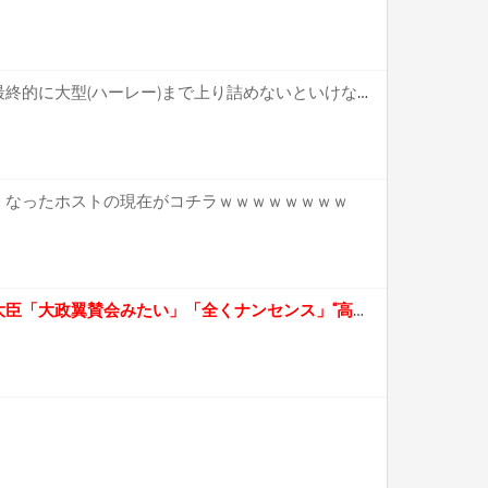
【疑問】バイク乗り特有の最終的に大型(ハーレー)まで上り詰めないといけない風潮←これ
くなったホストの現在がコチラｗｗｗｗｗｗｗｗ
【政治】自民・村上前総務大臣「大政翼賛会みたい」「全くナンセンス」“高市勉強会”への不参加を明言