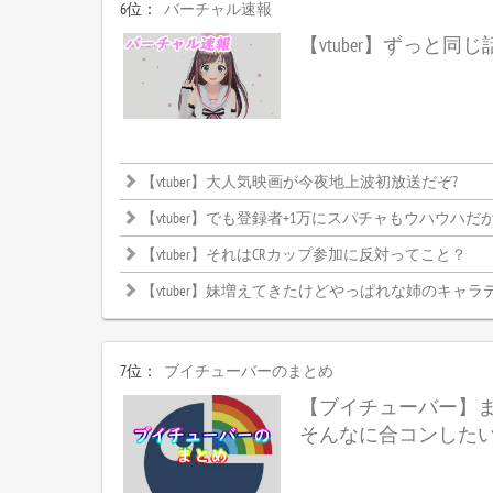
6位：
バーチャル速報
【vtuber】ずっと同
【vtuber】大人気映画が今夜地上波初放送だぞ?
【vtuber】でも登録者+1万にスパチャもウハウハだからやらない理
【vtuber】それはCRカップ参加に反対ってこと？
【vtuber】妹増えてきたけどやっぱれな姉のキャラ
7位：
ブイチューバーのまとめ
【ブイチューバー】
そんなに合コンした