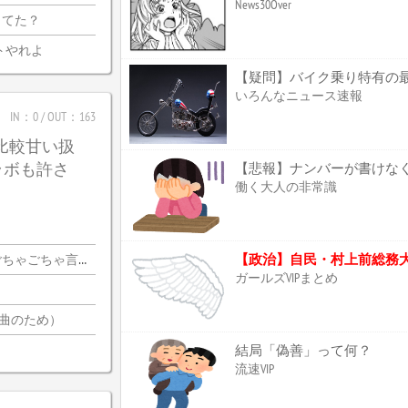
News30Over
ってた？
トやれよ
いろんなニュース速報
IN：0 / OUT：163
は比較甘い扱
ラボも許さ
【悲報】ナンバーが書けな
働く大人の非常識
ちゃ言ってんの…？
ガールズVIPまとめ
2曲のため）
結局「偽善」って何？
流速VIP