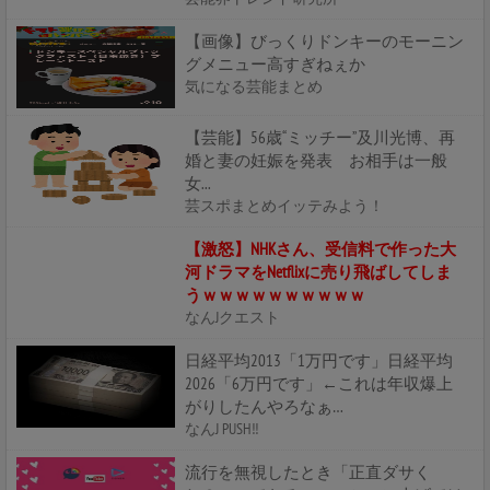
【画像】びっくりドンキーのモーニン
グメニュー高すぎねぇか
気になる芸能まとめ
【芸能】56歳“ミッチー”及川光博、再
婚と妻の妊娠を発表 お相手は一般
女...
芸スポまとめイッテみよう！
【激怒】NHKさん、受信料で作った大
河ドラマをNetflixに売り飛ばしてしま
うｗｗｗｗｗｗｗｗｗｗ
なんJクエスト
日経平均2013「1万円です」日経平均
2026「6万円です」←これは年収爆上
がりしたんやろなぁ…
なんJ PUSH!!
流行を無視したとき「正直ダサく