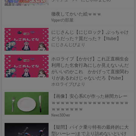
徹夜してかいた絵ｗｗｗ
Vipperの部屋
にじさんじ【にじロック】ぶっちゃけ
どうだった？質だった？【Vtuber】
にじさんじびより
ホロライブ【かかげ】これ正直桐生会
利用した乞食行為にしか見えないんだ
がいいのかこれ かかげって直接関わ
りがあるわけじゃないだろ【Vtuber】
ホロライブびより
【画像】安心系JCが作った林間カレー
ｗｗｗｗｗｗｗｗｗｗｗｗｗｗｗｗｗ
ｗｗｗｗｗｗｗ
News30Over
【疑問】バイク乗り特有の最終的に大
型(ハーレー)まで上り詰めないといけ