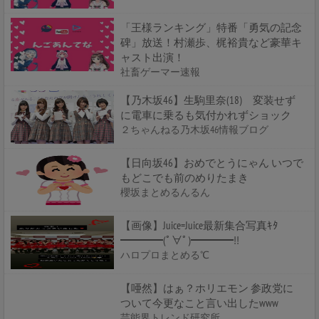
「王様ランキング」特番「勇気の記念
碑」放送！村瀬歩、梶裕貴など豪華キ
ャスト出演！
社畜ゲーマー速報
【乃木坂46】生駒里奈(18) 変装せず
に電車に乗るも気付かれずショック
２ちゃんねる乃木坂46情報ブログ
【日向坂46】おめでとうにゃん いつで
もどこでも前のめりたまき
櫻坂まとめるんるん
【画像】Juice=Juice最新集合写真ｷﾀ
━━━━(ﾟ∀ﾟ)━━━━!!
ハロプロまとめる℃
【唖然】はぁ？ホリエモン 参政党に
ついて今更なこと言い出したwww
芸能界トレンド研究所