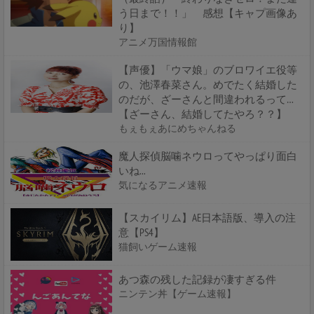
う日まで！！」 感想【キャプ画像あ
り】
アニメ万国情報館
【声優】「ウマ娘」のブロワイエ役等
の、池澤春菜さん。めでたく結婚した
のだが、ざーさんと間違われるって…
【ざーさん、結婚してたやろ？？】
もぇもぇあにめちゃんねる
魔人探偵脳噛ネウロってやっぱり面白
いね...
気になるアニメ速報
【スカイリム】AE日本語版、導入の注
意【PS4】
猫飼いゲーム速報
あつ森の残した記録が凄すぎる件
ニンテン丼【ゲーム速報】