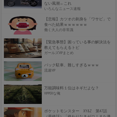
ない風潮←これ
いろんなニュース速報
【悲報】カツオの刺身を「ワサビ」で
食べた結果ｗｗｗｗｗｗ
働く大人の非常識
【緊急事態】困っている事の解決法を
教えてもらえるトピ
ガールズVIPまとめ
バック駐車、難しすぎるｗｗｗ
流速VIP
万能調味料１位はネギだよな？
VIPPERな俺
ポケットモンスター XY&Z 第47話
（最終話）「終わりなきゼロ！また逢