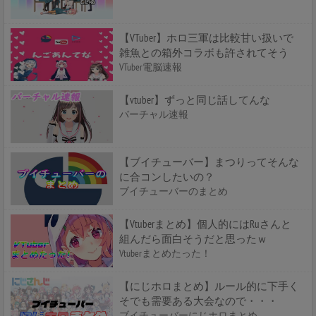
【VTuber】ホロ三軍は比較甘い扱いで
雑魚との箱外コラボも許されてそう
VTuber電脳速報
【vtuber】ずっと同じ話してんな
バーチャル速報
【ブイチューバー】まつりってそんな
に合コンしたいの？
ブイチューバーのまとめ
【Vtuberまとめ】個人的にはRuさんと
組んだら面白そうだと思ったｗ
Vtuberまとめたった！
【にじホロまとめ】ルール的に下手く
そでも需要ある大会なので・・・
ブイチューバーにじホロまとめ