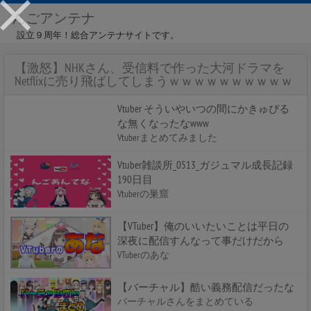
んごアンテナ
設立９周年！総合アンテナサイトです。
【激怒】NHKさん、受信料で作った大河ドラマを
Netflixに売り飛ばしてしまうｗｗｗｗｗｗｗｗｗｗ
Vtuber そういやいつの間にかきゅぴる
な無くなったなwww
Vtuberまとめてみました
Vtuber雑談所_0513_ガジュマル成長記録
190日目
Vtuberの巣窟
【VTuber】俺のいいたいことは平日の
深夜に配信すんなって事だけだから
VTuberのあな
【バーチャル】酷い義務配信だったな
バーチャルさんをまとめている