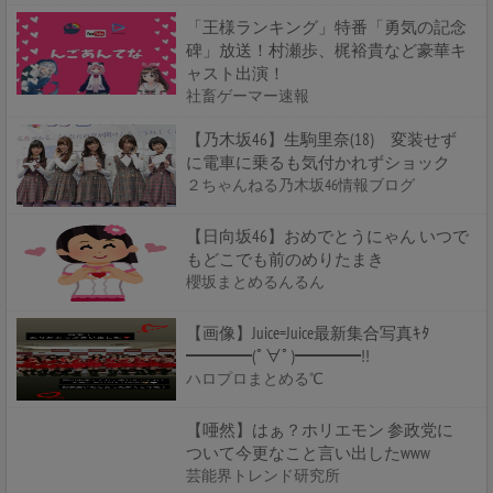
「王様ランキング」特番「勇気の記念
碑」放送！村瀬歩、梶裕貴など豪華キ
ャスト出演！
社畜ゲーマー速報
【乃木坂46】生駒里奈(18) 変装せず
に電車に乗るも気付かれずショック
２ちゃんねる乃木坂46情報ブログ
【日向坂46】おめでとうにゃん いつで
もどこでも前のめりたまき
櫻坂まとめるんるん
【画像】Juice=Juice最新集合写真ｷﾀ
━━━━(ﾟ∀ﾟ)━━━━!!
ハロプロまとめる℃
【唖然】はぁ？ホリエモン 参政党に
ついて今更なこと言い出したwww
芸能界トレンド研究所