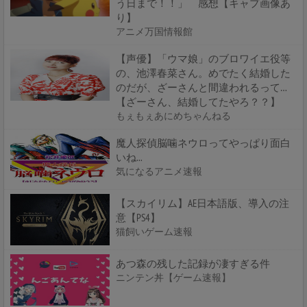
う日まで！！」 感想【キャプ画像あ
り】
アニメ万国情報館
【声優】「ウマ娘」のブロワイエ役等
の、池澤春菜さん。めでたく結婚した
のだが、ざーさんと間違われるって…
【ざーさん、結婚してたやろ？？】
もぇもぇあにめちゃんねる
魔人探偵脳噛ネウロってやっぱり面白
いね...
気になるアニメ速報
【スカイリム】AE日本語版、導入の注
意【PS4】
猫飼いゲーム速報
あつ森の残した記録が凄すぎる件
ニンテン丼【ゲーム速報】