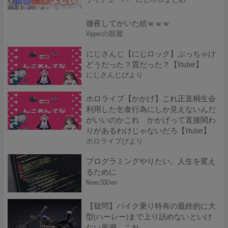
徹夜してかいた絵ｗｗｗ
Vipperの部屋
にじさんじ【にじロック】ぶっちゃけ
どうだった？質だった？【Vtuber】
にじさんじびより
ホロライブ【かかげ】これ正直桐生会
利用した乞食行為にしか見えないんだ
がいいのかこれ かかげって直接関わ
りがあるわけじゃないだろ【Vtuber】
ホロライブびより
プログラミングやりたい。人生を変え
るために
News30Over
【疑問】バイク乗り特有の最終的に大
型(ハーレー)まで上り詰めないといけ
ない風潮←これ