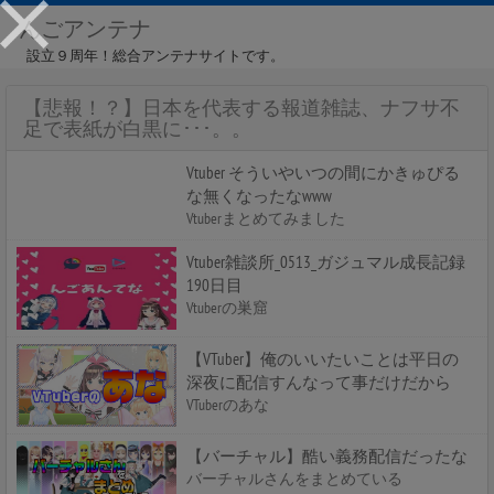
んごアンテナ
設立９周年！総合アンテナサイトです。
【悲報！？】日本を代表する報道雑誌、ナフサ不
足で表紙が白黒に･･･。。
Vtuber そういやいつの間にかきゅぴる
な無くなったなwww
Vtuberまとめてみました
Vtuber雑談所_0513_ガジュマル成長記録
190日目
Vtuberの巣窟
【VTuber】俺のいいたいことは平日の
深夜に配信すんなって事だけだから
VTuberのあな
【バーチャル】酷い義務配信だったな
バーチャルさんをまとめている