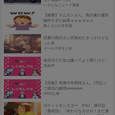
いろんなニュース速報
【衝撃】オムロンさん、鳥の巣の優良
物件すぎた結果ｗｗｗｗｗｗ
働く大人の非常識
読書の面白さに目覚めたきっかけとな
った本
ガールズVIPまとめ
金目当ての女は嫌ってよく聞くけど…
流速VIP
【悲報】弱者中年男性さん、3万払っ
て婚活の練習wwwwwww
VIPPERな俺
ポケットモンスター XY&Z 第47話
（最終話）「終わりなきゼロ！また逢