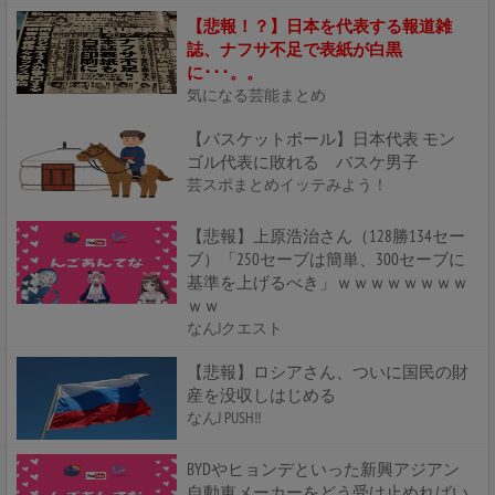
【悲報！？】日本を代表する報道雑
誌、ナフサ不足で表紙が白黒
に･･･。。
気になる芸能まとめ
【バスケットボール】日本代表 モン
ゴル代表に敗れる バスケ男子
芸スポまとめイッテみよう！
【悲報】上原浩治さん（128勝134セー
ブ）「250セーブは簡単、300セーブに
基準を上げるべき」ｗｗｗｗｗｗｗｗ
ｗｗ
なんJクエスト
【悲報】ロシアさん、ついに国民の財
産を没収しはじめる
なんJ PUSH!!
BYDやヒョンデといった新興アジアン
自動車メーカーをどう受け止めればい