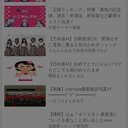
「王様ランキング」特番「勇気の記念
碑」放送！村瀬歩、梶裕貴など豪華キ
ャスト出演！
社畜ゲーマー速報
【乃木坂46】生駒里奈(18) 変装せず
に電車に乗るも気付かれずショック
２ちゃんねる乃木坂46情報ブログ
【日向坂46】おめでとうにゃん いつで
もどこでも前のめりたまき
櫻坂まとめるんるん
【画像】Juice=Juice最新集合写真ｷﾀ
━━━━(ﾟ∀ﾟ)━━━━!!
ハロプロまとめる℃
【唖然】はぁ？ホリエモン 参政党に
ついて今更なこと言い出したwww
芸能界トレンド研究所