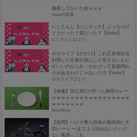
徹夜してかいた絵ｗｗｗ
Vipperの部屋
にじさんじ【にじロック】ぶっちゃけ
どうだった？質だった？【Vtuber】
にじさんじびより
ホロライブ【かかげ】これ正直桐生会
利用した乞食行為にしか見えないんだ
がいいのかこれ かかげって直接関わ
りがあるわけじゃないだろ【Vtuber】
ホロライブびより
【画像】安心系JCが作った林間カレー
ｗｗｗｗｗｗｗｗｗｗｗｗｗｗｗｗｗ
ｗｗｗｗｗｗｗ
News30Over
【疑問】バイク乗り特有の最終的に大
型(ハーレー)まで上り詰めないといけ
ない風潮←これ