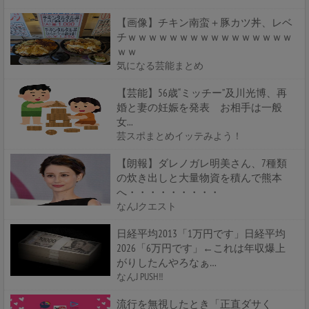
【画像】チキン南蛮＋豚カツ丼、レベ
チｗｗｗｗｗｗｗｗｗｗｗｗｗｗｗｗ
ｗｗ
気になる芸能まとめ
【芸能】56歳“ミッチー”及川光博、再
婚と妻の妊娠を発表 お相手は一般
女...
芸スポまとめイッテみよう！
【朗報】ダレノガレ明美さん、7種類
の炊き出しと大量物資を積んで熊本
へ・・・・・・・・・
なんJクエスト
日経平均2013「1万円です」日経平均
2026「6万円です」←これは年収爆上
がりしたんやろなぁ…
なんJ PUSH!!
流行を無視したとき「正直ダサく