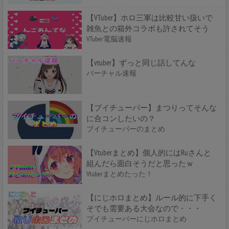
【VTuber】ホロ三軍は比較甘い扱いで
雑魚との箱外コラボも許されてそう
VTuber電脳速報
【vtuber】ずっと同じ話してんな
バーチャル速報
【ブイチューバー】まつりってそんな
に合コンしたいの？
ブイチューバーのまとめ
【Vtuberまとめ】個人的にはRuさんと
組んだら面白そうだと思ったｗ
Vtuberまとめたった！
【にじホロまとめ】ルール的に下手く
そでも需要ある大会なので・・・
ブイチューバーにじホロまとめ