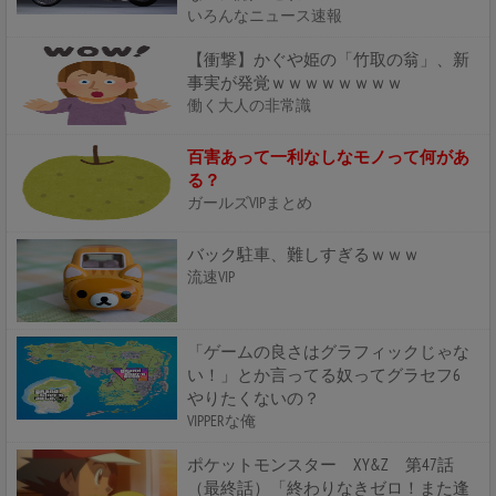
いろんなニュース速報
【衝撃】かぐや姫の「竹取の翁」、新
事実が発覚ｗｗｗｗｗｗｗｗ
働く大人の非常識
百害あって一利なしなモノって何があ
る？
ガールズVIPまとめ
バック駐車、難しすぎるｗｗｗ
流速VIP
「ゲームの良さはグラフィックじゃな
い！」とか言ってる奴ってグラセフ6
やりたくないの？
VIPPERな俺
ポケットモンスター XY&Z 第47話
（最終話）「終わりなきゼロ！また逢