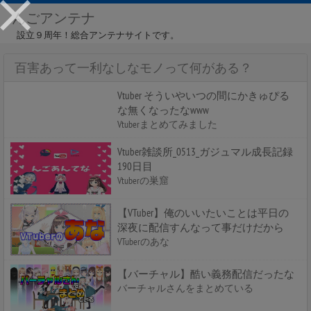
んごアンテナ
設立９周年！総合アンテナサイトです。
百害あって一利なしなモノって何がある？
Vtuber そういやいつの間にかきゅぴる
な無くなったなwww
Vtuberまとめてみました
Vtuber雑談所_0513_ガジュマル成長記録
190日目
Vtuberの巣窟
【VTuber】俺のいいたいことは平日の
深夜に配信すんなって事だけだから
VTuberのあな
【バーチャル】酷い義務配信だったな
バーチャルさんをまとめている