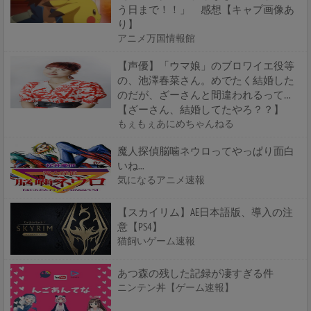
う日まで！！」 感想【キャプ画像あ
り】
アニメ万国情報館
【声優】「ウマ娘」のブロワイエ役等
の、池澤春菜さん。めでたく結婚した
のだが、ざーさんと間違われるって…
【ざーさん、結婚してたやろ？？】
もぇもぇあにめちゃんねる
魔人探偵脳噛ネウロってやっぱり面白
いね...
気になるアニメ速報
【スカイリム】AE日本語版、導入の注
意【PS4】
猫飼いゲーム速報
あつ森の残した記録が凄すぎる件
ニンテン丼【ゲーム速報】