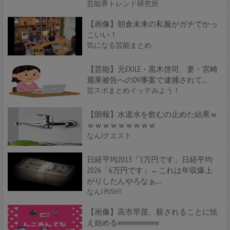
芸能界トレンド研究所
【画像】朝倉未来の私服がガチでかっ
こいい！
気になる芸能まとめ
【芸能】元EXILE・黒木啓司、妻・宮崎
麗果被告へのDV事案で逮捕されて...
芸スポまとめイッテみよう！
【朗報】水道水を飲むの止めた結果ｗ
ｗｗｗｗｗｗｗｗｗ
なんJクエスト
日経平均2013「1万円です」日経平均
2026「6万円です」←これは年収爆上
がりしたんやろなぁ…
なんJ PUSH!!
【画像】高市早苗、殺されることに怯
え始めるwwwwwwwww