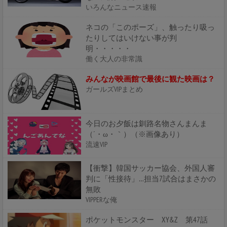
いろんなニュース速報
ネコの「このポーズ」、触ったり吸っ
たりしてはいけない事が判
明・・・・・
働く大人の非常識
みんなが映画館で最後に観た映画は？
ガールズVIPまとめ
今日のお夕飯は釧路名物さんまんま
（´・ω・｀）（※画像あり）
流速VIP
【衝撃】韓国サッカー協会、外国人審
判に「性接待」…担当7試合はまさかの
無敗
VIPPERな俺
ポケットモンスター XY&Z 第47話