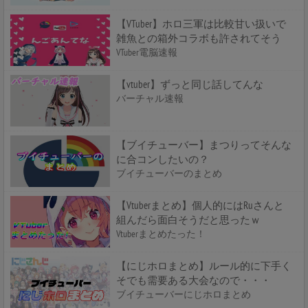
【VTuber】ホロ三軍は比較甘い扱いで
雑魚との箱外コラボも許されてそう
VTuber電脳速報
【vtuber】ずっと同じ話してんな
バーチャル速報
【ブイチューバー】まつりってそんな
に合コンしたいの？
ブイチューバーのまとめ
【Vtuberまとめ】個人的にはRuさんと
組んだら面白そうだと思ったｗ
Vtuberまとめたった！
【にじホロまとめ】ルール的に下手く
そでも需要ある大会なので・・・
ブイチューバーにじホロまとめ