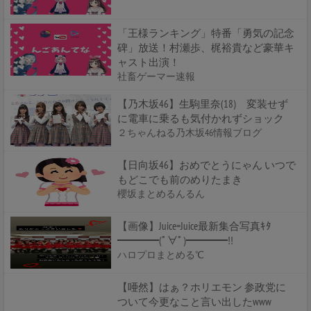
「王様ランキング」特番「勇気の記念
碑」放送！村瀬歩、梶裕貴など豪華キ
ャスト出演！
社畜ゲーマー速報
【乃木坂46】生駒里奈(18) 変装せず
に電車に乗るも気付かれずショック
２ちゃんねる乃木坂46情報ブログ
【日向坂46】おめでとうにゃん いつで
もどこでも前のめりたまき
櫻坂まとめるんるん
【画像】Juice=Juice最新集合写真ｷﾀ
━━━━(ﾟ∀ﾟ)━━━━!!
ハロプロまとめる℃
【唖然】はぁ？ホリエモン 参政党に
ついて今更なこと言い出したwww