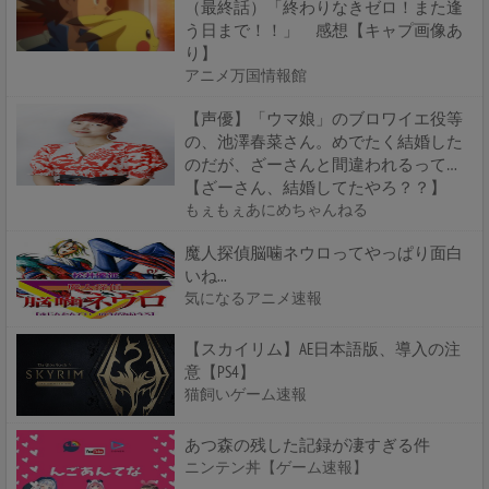
（最終話）「終わりなきゼロ！また逢
う日まで！！」 感想【キャプ画像あ
り】
アニメ万国情報館
【声優】「ウマ娘」のブロワイエ役等
の、池澤春菜さん。めでたく結婚した
のだが、ざーさんと間違われるって…
【ざーさん、結婚してたやろ？？】
もぇもぇあにめちゃんねる
魔人探偵脳噛ネウロってやっぱり面白
いね...
気になるアニメ速報
【スカイリム】AE日本語版、導入の注
意【PS4】
猫飼いゲーム速報
あつ森の残した記録が凄すぎる件
ニンテン丼【ゲーム速報】