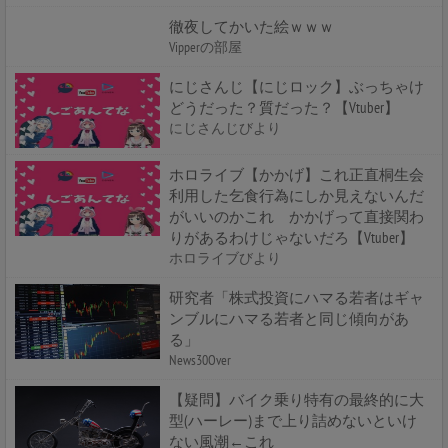
徹夜してかいた絵ｗｗｗ
Vipperの部屋
にじさんじ【にじロック】ぶっちゃけ
どうだった？質だった？【Vtuber】
にじさんじびより
ホロライブ【かかげ】これ正直桐生会
利用した乞食行為にしか見えないんだ
がいいのかこれ かかげって直接関わ
りがあるわけじゃないだろ【Vtuber】
ホロライブびより
研究者「株式投資にハマる若者はギャ
ンブルにハマる若者と同じ傾向があ
る」
News30Over
【疑問】バイク乗り特有の最終的に大
型(ハーレー)まで上り詰めないといけ
ない風潮←これ