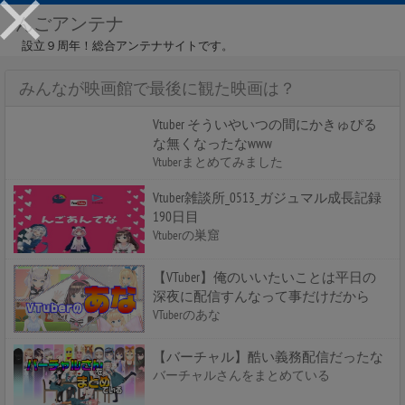
んごアンテナ
設立９周年！総合アンテナサイトです。
みんなが映画館で最後に観た映画は？
Vtuber そういやいつの間にかきゅぴる
な無くなったなwww
Vtuberまとめてみました
Vtuber雑談所_0513_ガジュマル成長記録
190日目
Vtuberの巣窟
【VTuber】俺のいいたいことは平日の
深夜に配信すんなって事だけだから
VTuberのあな
【バーチャル】酷い義務配信だったな
バーチャルさんをまとめている