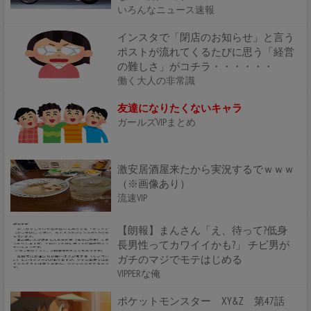
いろんなニュース速報
インスタで「閉店のお知らせ」と言う
ポストが流れてくるたびに思う「経営
の難しさ」がコチラ・・・・・・
働く大人の非常識
友達になりたくないキャラ
ガールズVIPまとめ
激安居酒屋来たから実況するでｗｗｗ
（※画像あり）
流速VIP
【朗報】まんさん「え、待って?低身
長男性ってカワイイかも?」 チビ男が
ガチのマジでモテはじめる
VIPPERな俺
ポケットモンスター XY&Z 第47話