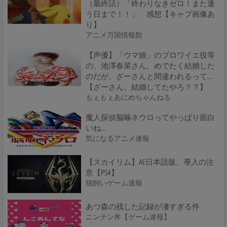
（最終話）「終わりなきゼロ！また逢
う日まで！！」 感想【キャプ画像あ
り】
アニメ万国情報館
【声優】「ウマ娘」のブロワイエ役等
の、池澤春菜さん。めでたく結婚した
のだが、ざーさんと間違われるって…
【ざーさん、結婚してたやろ？？】
もぇもぇあにめちゃんねる
魔人探偵脳噛ネウロってやっぱり面白
いね...
気になるアニメ速報
【スカイリム】AE日本語版、導入の注
意【PS4】
猫飼いゲーム速報
あつ森の残した記録が凄すぎる件
ニンテン丼【ゲーム速報】