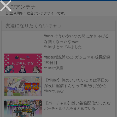
んごアンテナ
設立９周年！総合アンテナサイトです。
友達になりたくないキャラ
Vtuber そういやいつの間にかきゅぴる
な無くなったなwww
Vtuberまとめてみました
Vtuber雑談所_0513_ガジュマル成長記録
190日目
Vtuberの巣窟
【VTuber】俺のいいたいことは平日の
深夜に配信すんなって事だけだから
VTuberのあな
【バーチャル】酷い義務配信だったな
バーチャルさんをまとめている