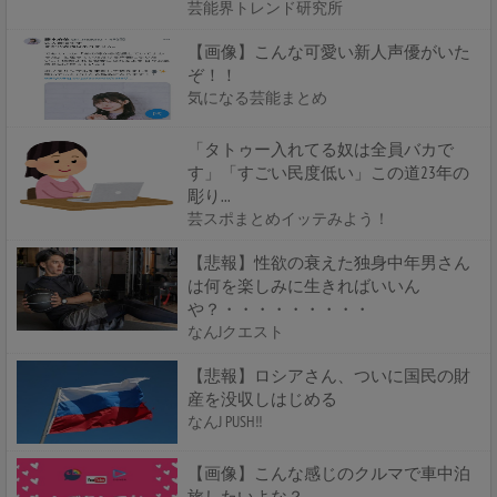
芸能界トレンド研究所
【画像】こんな可愛い新人声優がいた
ぞ！！
気になる芸能まとめ
「タトゥー入れてる奴は全員バカで
す」「すごい民度低い」この道23年の
彫り...
芸スポまとめイッテみよう！
【悲報】性欲の衰えた独身中年男さん
は何を楽しみに生きればいいん
や？・・・・・・・・・
なんJクエスト
【悲報】ロシアさん、ついに国民の財
産を没収しはじめる
なんJ PUSH!!
【画像】こんな感じのクルマで車中泊
旅したいよな？