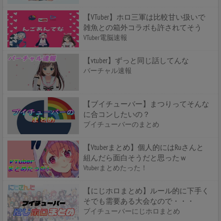
【VTuber】ホロ三軍は比較甘い扱いで
雑魚との箱外コラボも許されてそう
VTuber電脳速報
【vtuber】ずっと同じ話してんな
バーチャル速報
【ブイチューバー】まつりってそんな
に合コンしたいの？
ブイチューバーのまとめ
【Vtuberまとめ】個人的にはRuさんと
組んだら面白そうだと思ったｗ
Vtuberまとめたった！
【にじホロまとめ】ルール的に下手く
そでも需要ある大会なので・・・
ブイチューバーにじホロまとめ