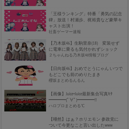
「王様ランキング」特番「勇気の記念
碑」放送！村瀬歩、梶裕貴など豪華キ
ャスト出演！
社畜ゲーマー速報
【乃木坂46】生駒里奈(18) 変装せず
に電車に乗るも気付かれずショック
２ちゃんねる乃木坂46情報ブログ
【日向坂46】おめでとうにゃん いつで
もどこでも前のめりたまき
櫻坂まとめるんるん
【画像】Juice=Juice最新集合写真ｷﾀ
━━━━(ﾟ∀ﾟ)━━━━!!
ハロプロまとめる℃
【唖然】はぁ？ホリエモン 参政党に
ついて今更なこと言い出したwww