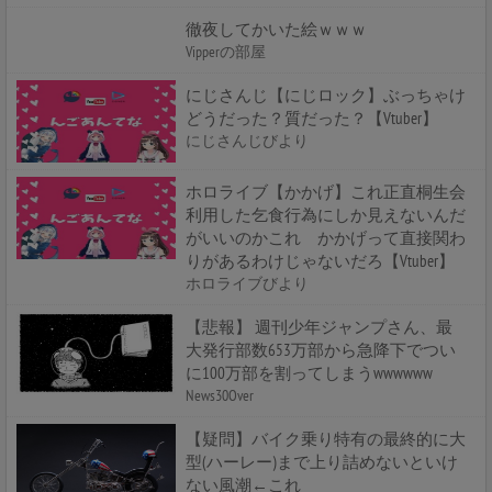
徹夜してかいた絵ｗｗｗ
Vipperの部屋
にじさんじ【にじロック】ぶっちゃけ
どうだった？質だった？【Vtuber】
にじさんじびより
ホロライブ【かかげ】これ正直桐生会
利用した乞食行為にしか見えないんだ
がいいのかこれ かかげって直接関わ
りがあるわけじゃないだろ【Vtuber】
ホロライブびより
【悲報】 週刊少年ジャンプさん、最
大発行部数653万部から急降下でつい
に100万部を割ってしまうwwwwww
News30Over
【疑問】バイク乗り特有の最終的に大
型(ハーレー)まで上り詰めないといけ
ない風潮←これ