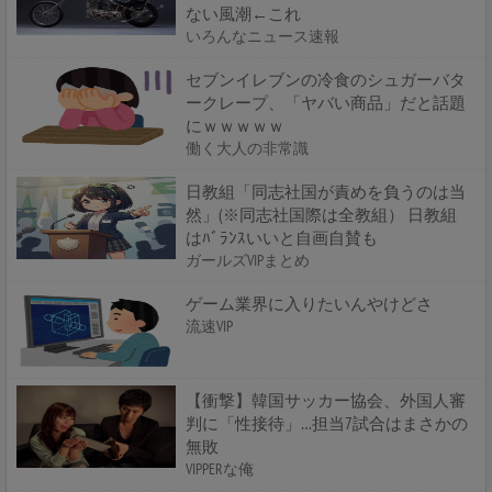
ない風潮←これ
いろんなニュース速報
セブンイレブンの冷食のシュガーバタ
ークレープ、「ヤバい商品」だと話題
にｗｗｗｗｗ
働く大人の非常識
日教組「同志社国が責めを負うのは当
然」(※同志社国際は全教組） 日教組
はﾊﾞﾗﾝｽいいと自画自賛も
ガールズVIPまとめ
ゲーム業界に入りたいんやけどさ
流速VIP
【衝撃】韓国サッカー協会、外国人審
判に「性接待」…担当7試合はまさかの
無敗
VIPPERな俺