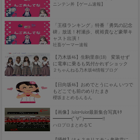
ニンテン丼【ゲーム速報】
「王様ランキング」特番「勇気の記念
碑」放送！村瀬歩、梶裕貴など豪華キ
ャスト出演！
社畜ゲーマー速報
【乃木坂46】生駒里奈(18) 変装せず
に電車に乗るも気付かれずショック
２ちゃんねる乃木坂46情報ブログ
【日向坂46】おめでとうにゃん いつで
もどこでも前のめりたまき
櫻坂まとめるんるん
【画像】Juice=Juice最新集合写真ｷﾀ
━━━━(ﾟ∀ﾟ)━━━━!!
ハロプロまとめる℃
【唖然】はぁ？ホリエモン 参政党に