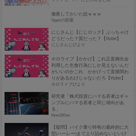
徹夜してかいた絵ｗｗｗ
Vipperの部屋
にじさんじ【にじロック】ぶっちゃけ
どうだった？質だった？【Vtuber】
にじさんじびより
ホロライブ【かかげ】これ正直桐生会
利用した乞食行為にしか見えないんだ
がいいのかこれ かかげって直接関わ
りがあるわけじゃないだろ【Vtuber】
ホロライブびより
研究者「株式投資にハマる若者はギャ
ンブルにハマる若者と同じ傾向があ
る」
News30Over
【疑問】バイク乗り特有の最終的に大
型(ハーレー)まで上り詰めないといけ