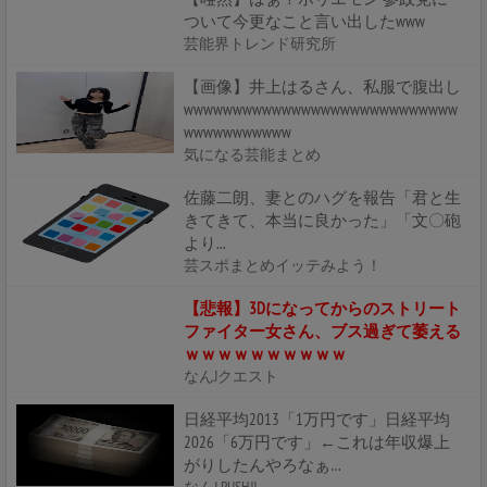
ついて今更なこと言い出したwww
芸能界トレンド研究所
【画像】井上はるさん、私服で腹出し
wwwwwwwwwwwwwwwwwwwwwwwwwwww
wwwwwwwwwww
気になる芸能まとめ
佐藤二朗、妻とのハグを報告「君と生
きてきて、本当に良かった」「文〇砲
より...
芸スポまとめイッテみよう！
【悲報】3Dになってからのストリート
ファイター女さん、ブス過ぎて萎える
ｗｗｗｗｗｗｗｗｗｗ
なんJクエスト
日経平均2013「1万円です」日経平均
2026「6万円です」←これは年収爆上
がりしたんやろなぁ…