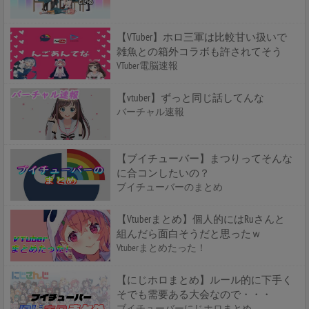
【VTuber】ホロ三軍は比較甘い扱いで
雑魚との箱外コラボも許されてそう
VTuber電脳速報
【vtuber】ずっと同じ話してんな
バーチャル速報
【ブイチューバー】まつりってそんな
に合コンしたいの？
ブイチューバーのまとめ
【Vtuberまとめ】個人的にはRuさんと
組んだら面白そうだと思ったｗ
Vtuberまとめたった！
【にじホロまとめ】ルール的に下手く
そでも需要ある大会なので・・・
ブイチューバーにじホロまとめ