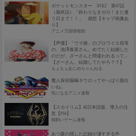
ポケットモンスター XY&Z 第47話
（最終話）「終わりなきゼロ！また逢
う日まで！！」 感想【キャプ画像あ
り】
アニメ万国情報館
【声優】「ウマ娘」のブロワイエ役等
の、池澤春菜さん。めでたく結婚した
のだが、ざーさんと間違われるって…
【ざーさん、結婚してたやろ？？】
もぇもぇあにめちゃんねる
魔人探偵脳噛ネウロってやっぱり面白
いね...
気になるアニメ速報
【スカイリム】AE日本語版、導入の注
意【PS4】
猫飼いゲーム速報
あつ森の残した記録が凄すぎる件