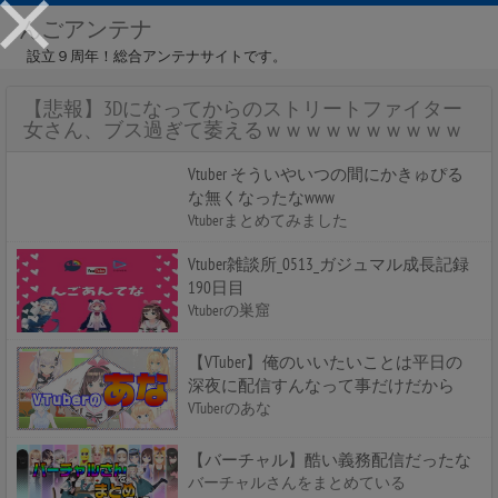
んごアンテナ
設立９周年！総合アンテナサイトです。
【悲報】3Dになってからのストリートファイター
女さん、ブス過ぎて萎えるｗｗｗｗｗｗｗｗｗｗ
Vtuber そういやいつの間にかきゅぴる
な無くなったなwww
Vtuberまとめてみました
Vtuber雑談所_0513_ガジュマル成長記録
190日目
Vtuberの巣窟
【VTuber】俺のいいたいことは平日の
深夜に配信すんなって事だけだから
VTuberのあな
【バーチャル】酷い義務配信だったな
バーチャルさんをまとめている