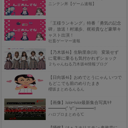
ニンテン丼【ゲーム速報】
「王様ランキング」特番「勇気の記念
碑」放送！村瀬歩、梶裕貴など豪華キ
ャスト出演！
社畜ゲーマー速報
【乃木坂46】生駒里奈(18) 変装せず
に電車に乗るも気付かれずショック
２ちゃんねる乃木坂46情報ブログ
【日向坂46】おめでとうにゃん いつで
もどこでも前のめりたまき
櫻坂まとめるんるん
【画像】Juice=Juice最新集合写真ｷﾀ
━━━━(ﾟ∀ﾟ)━━━━!!
ハロプロまとめる℃
【唖然】はぁ？ホリエモン 参政党に