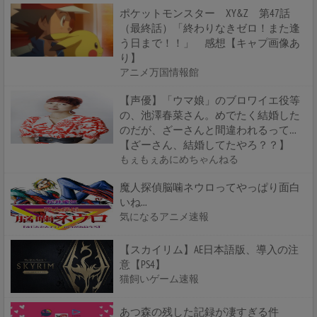
ポケットモンスター XY&Z 第47話
（最終話）「終わりなきゼロ！また逢
う日まで！！」 感想【キャプ画像あ
り】
アニメ万国情報館
【声優】「ウマ娘」のブロワイエ役等
の、池澤春菜さん。めでたく結婚した
のだが、ざーさんと間違われるって…
【ざーさん、結婚してたやろ？？】
もぇもぇあにめちゃんねる
魔人探偵脳噛ネウロってやっぱり面白
いね...
気になるアニメ速報
【スカイリム】AE日本語版、導入の注
意【PS4】
猫飼いゲーム速報
あつ森の残した記録が凄すぎる件