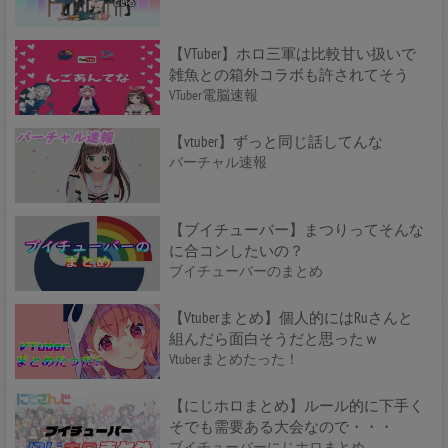
【VTuber】ホロ三軍は比較甘い扱いで
雑魚との箱外コラボも許されてそう
VTuber電脳速報
【vtuber】ずっと同じ話してんな
バーチャル速報
【ブイチューバー】まつりってそんな
に合コンしたいの？
ブイチューバーのまとめ
【Vtuberまとめ】個人的にはRuさんと
組んだら面白そうだと思ったｗ
Vtuberまとめたった！
【にじホロまとめ】ルール的に下手く
そでも需要ある大会なので・・・
ブイチューバーにじホロまとめ