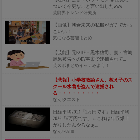
ついて今更なこと言い出したwww
芸能界トレンド研究所
【画像】朝倉未来の私服がガチでかっ
こいい！
気になる芸能まとめ
【芸能】元EXILE・黒木啓司、妻・宮崎
麗果被告へのDV事案で逮捕されて...
芸スポまとめイッテみよう！
【悲報】小学校教諭さん、教え子のス
クール水着を盗んで逮捕され
る・・・・・・・・・
なんJクエスト
日経平均2013「1万円です」日経平均
2026「6万円です」←これは年収爆上
がりしたんやろなぁ…
なんJ PUSH!!