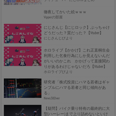
徹夜してかいた絵ｗｗｗ
Vipperの部屋
にじさんじ【にじロック】ぶっちゃけ
どうだった？質だった？【Vtuber】
にじさんじびより
ホロライブ【かかげ】これ正直桐生会
利用した乞食行為にしか見えないんだ
がいいのかこれ かかげって直接関わ
りがあるわけじゃないだろ【Vtuber】
ホロライブびより
研究者「株式投資にハマる若者はギャ
ンブルにハマる若者と同じ傾向があ
る」
News30Over
【疑問】バイク乗り特有の最終的に大
型(ハーレー)まで上り詰めないといけ