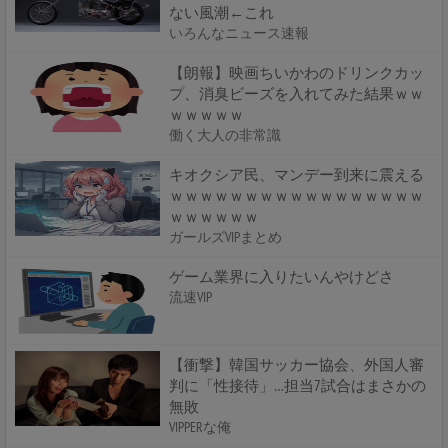
ない風潮←これ
いろんなニュース速報
【朗報】映画ちいかわのドリンクカッ
プ、消臭ビーズを入れてみた結果ｗｗ
ｗｗｗｗｗ
働く大人の非常識
キオクシア民、マンデー到来に震える
ｗｗｗｗｗｗｗｗｗｗｗｗｗｗｗｗｗ
ｗｗｗｗｗｗ
ガールズVIPまとめ
ゲーム業界に入りたいんやけどさ
流速VIP
【衝撃】韓国サッカー協会、外国人審
判に「性接待」…担当7試合はまさかの
無敗
VIPPERな俺