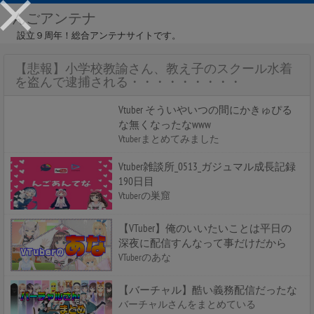
んごアンテナ
設立９周年！総合アンテナサイトです。
【悲報】小学校教諭さん、教え子のスクール水着
を盗んで逮捕される・・・・・・・・・
Vtuber そういやいつの間にかきゅぴる
な無くなったなwww
Vtuberまとめてみました
Vtuber雑談所_0513_ガジュマル成長記録
190日目
Vtuberの巣窟
【VTuber】俺のいいたいことは平日の
深夜に配信すんなって事だけだから
VTuberのあな
【バーチャル】酷い義務配信だったな
バーチャルさんをまとめている