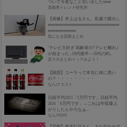
ついて今更なこと言い出したwww
芸能界トレンド研究所
【画像】井上はるさん、私服で腹出し
wwwwwwwwwwwwwwwwwwwwwwwwwwww
wwwwwwwwwww
気になる芸能まとめ
"テレビ大好き"高齢者の｢テレビ離れ｣
が始まった…10代後半～20代の約...
芸スポまとめイッテみよう！
【困惑】コーラって本当に体に悪い
の？・・・・・・・・・
なんJクエスト
日経平均2013「1万円です」日経平均
2026「6万円です」←これは年収爆上
がりしたんやろなぁ…
なんJ PUSH!!
【悲報】有吉弘行さん、また匂わせポ