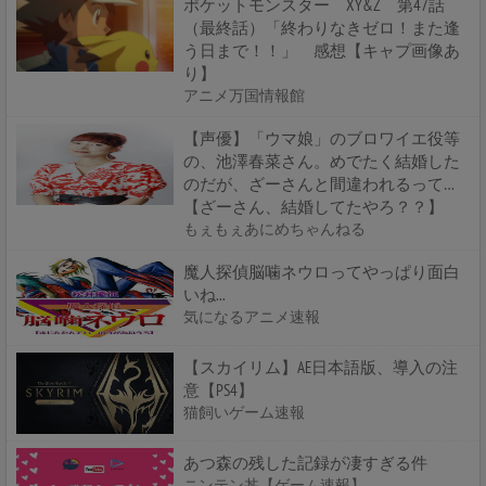
ポケットモンスター XY&Z 第47話
（最終話）「終わりなきゼロ！また逢
う日まで！！」 感想【キャプ画像あ
り】
アニメ万国情報館
【声優】「ウマ娘」のブロワイエ役等
の、池澤春菜さん。めでたく結婚した
のだが、ざーさんと間違われるって…
【ざーさん、結婚してたやろ？？】
もぇもぇあにめちゃんねる
魔人探偵脳噛ネウロってやっぱり面白
いね...
気になるアニメ速報
【スカイリム】AE日本語版、導入の注
意【PS4】
猫飼いゲーム速報
あつ森の残した記録が凄すぎる件
ニンテン丼【ゲーム速報】