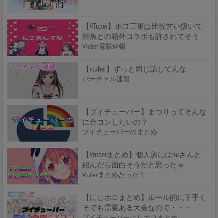
【VTuber】ホロ三軍は比較甘い扱いで
雑魚との箱外コラボも許されてそう
VTuber電脳速報
【vtuber】ずっと同じ話してんな
バーチャル速報
【ブイチューバー】まつりってそんな
に合コンしたいの？
ブイチューバーのまとめ
【Vtuberまとめ】個人的にはRuさんと
組んだら面白そうだと思ったｗ
Vtuberまとめたった！
【にじホロまとめ】ルール的に下手く
そでも需要ある大会なので・・・
ブイチューバーにじホロまとめ