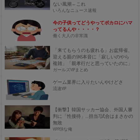
ない風潮←これ
いろんなニュース速報
今の子供ってどうやってボカロにハマ
ってるんや・・・・？
働く大人の非常識
「来てもらうのも疲れる」お盆帰省、
迎える親のSNS本音に「寂しいのやら
複雑」「親孝行だと思っていたのに」
ガールズVIPまとめ
ゲーム業界に入りたいんやけどさ
流速VIP
【衝撃】韓国サッカー協会、外国人審
判に「性接待」…担当7試合はまさかの
無敗
VIPPERな俺