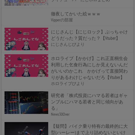
徹夜してかいた絵ｗｗｗ
Vipperの部屋
にじさんじ【にじロック】ぶっちゃけ
どうだった？質だった？【Vtuber】
にじさんじびより
ホロライブ【かかげ】これ正直桐生会
利用した乞食行為にしか見えないんだ
がいいのかこれ かかげって直接関わ
りがあるわけじゃないだろ【Vtuber】
ホロライブびより
研究者「株式投資にハマる若者はギャ
ンブルにハマる若者と同じ傾向があ
る」
News30Over
【疑問】バイク乗り特有の最終的に大
型(ハーレー)まで上り詰めないといけ