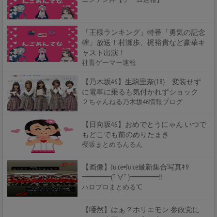
「王様ランキング」特番「勇気の記念
碑」放送！村瀬歩、梶裕貴など豪華キ
ャスト出演！
社畜ゲーマー速報
【乃木坂46】生駒里奈(18) 変装せず
に電車に乗るも気付かれずショック
２ちゃんねる乃木坂46情報ブログ
【日向坂46】おめでとうにゃん いつで
もどこでも前のめりたまき
櫻坂まとめるんるん
【画像】Juice=Juice最新集合写真ｷﾀ
━━━━(ﾟ∀ﾟ)━━━━!!
ハロプロまとめる℃
【唖然】はぁ？ホリエモン 参政党に