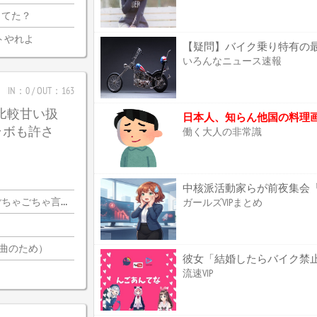
ってた？
トやれよ
いろんなニュース速報
IN：0 / OUT：163
は比較甘い扱
日本人、知らん他国の料理
ラボも許さ
働く大人の非常識
ちゃ言ってんの…？
ガールズVIPまとめ
2曲のため）
流速VIP