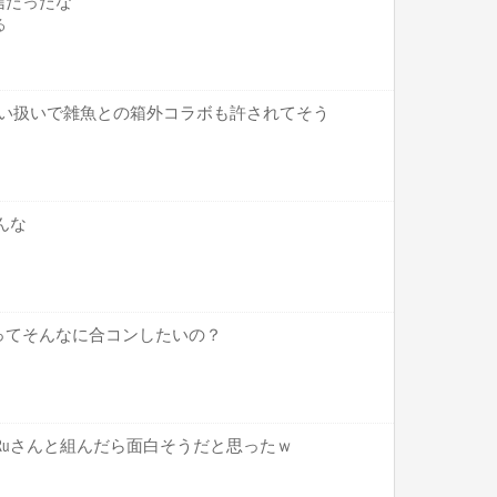
信だったな
る
較甘い扱いで雑魚との箱外コラボも許されてそう
んな
ってそんなに合コンしたいの？
にはRuさんと組んだら面白そうだと思ったｗ