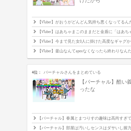
けだから
【VTuber】がおうがどんどん気持ち悪くなってるん
【VTuber】はあちゃまこのままだと金盾に「はあちゃま」って
【VTuber】今まで見た女0人に掛けた高度なギャグ
【VTuber】釜山なんてapexなくなったら終わりなんだか
4位：
バーチャルさんをまとめている
【バーチャル】酷い
ったな
【バーチャル】眷属とまつりすの趣味は高尚すぎて理解
【バーチャル】部屋は汚いしセンスはダサいし握力