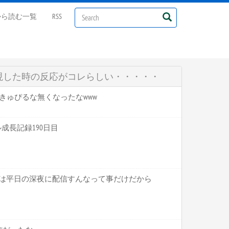
から読む一覧
RSS
現した時の反応がコレらしい・・・・・
にかきゅぴるな無くなったなwww
マル成長記録190日目
ことは平日の深夜に配信すんなって事だけだから