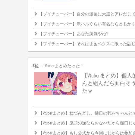
【ブイチューバー】自分の漫画に天皇とアレだし
【ブイチューバー】渋ハルぐらい有名ならともかく、まひまひだと釈
【ブイチューバー】あなた病気やね?
【ブイチューバー】それはまぁペクスに限った話
8位：
Vtuberまとめたった！
【Vtuberまとめ】個人
んと組んだら面白そ
たｗ
【Vtuberまとめ】ねづみどし、樋口の乳をちゃんとでか
【Vtuberまとめ】鬼頭の逆ならおなべだから樋口じ
【Vtuberまとめ】もし公式から今回にじからは参加させませんって発表したらどうなるんだろ、CRカップ中止になるんかなにじと絡めな