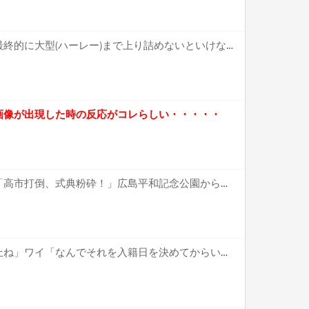
【疑問】バイク乗り特有の最終的に大型(ハーレー)まで上り詰めないといけない風潮←これ
画像が出現した時の反応がコレらしい・・・・・
中核派活動家らが前夜集会「高市打倒、式典粉砕！」広島平和記念公園から隊列組みデモ行進
彼女「結婚したらバイク禁止ね」ワイ「なんでそれを入籍日を決めてからいうの？」