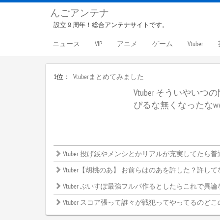
んごアンテナ
設立９周年！総合アンテナサイトです。
ニュース
VIP
アニメ
ゲーム
Vtuber
1位：
Vtuberまとめてみました
Vtuber そういやい
ぴるな無くなったなw
Vtuber 投げ銭やメンシとかリアルが充実してたら普通しないよね
Vtuber【胡桃のあ】 お前らはのあを許した？許してない？←みんなの意見がこ
Vtuber ぶいすぽ最強フルパ作るとしたらこれで異論ないよな？←
Vtuber スコア張って誰々が戦犯ってやってるのどこ