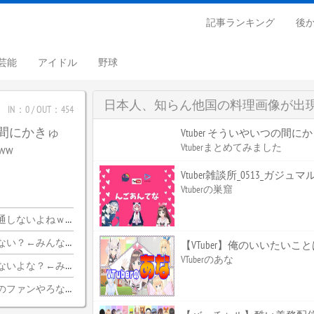
記事ランキング
後
芸能
アイドル
野球
日本人、知らん他国の料理画像が出
IN：0 / OUT：454
つの間にかきゅ
Vtuber そういやいつの間
Vtuberまとめてみました
ww
Vtuber雑談所_0513_ガジュ
Vtuberの巣窟
ｗｗｗｗｗｗｗｗｗｗ
ちらｗｗｗｗｗｗｗｗｗｗ
【VTuber】俺のいいたい
VTuberのあな
みんな納得wwwww
のファンやろな…？