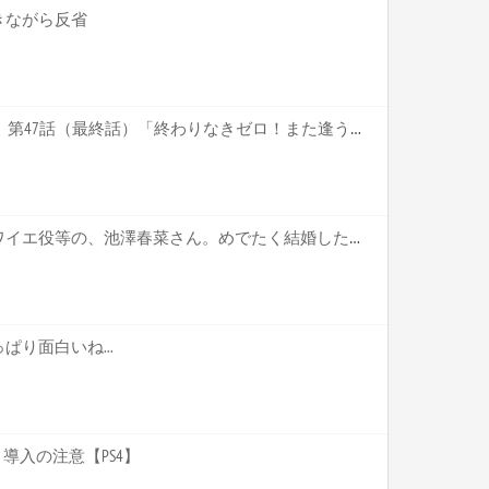
きながら反省
ポケットモンスター XY&Z 第47話（最終話）「終わりなきゼロ！また逢う日まで！！」 感想【キャプ画像あり】
【声優】「ウマ娘」のブロワイエ役等の、池澤春菜さん。めでたく結婚したのだが、ざーさんと間違われるって…【ざーさん、結婚してたやろ？？】
り面白いね...
導入の注意【PS4】