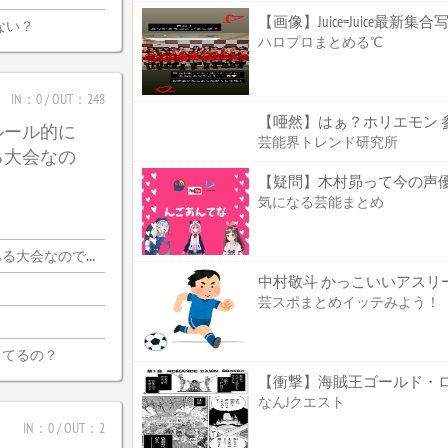
【画像】Juice=Juice最新集
ない？
ハロプロまとめる℃
IN：0 / OUT：248
【唖然】はぁ？ホリエモン 
ルール的に
芸能界トレンド研究所
る大会なの
【疑問】木村昴って今の声
気になる芸能まとめ
会なので・・・
中村敬斗 かっこいいアスリート
芸スポまとめイッテみよう！
ってるの？
なんJクエスト
IN：0 / OUT：2