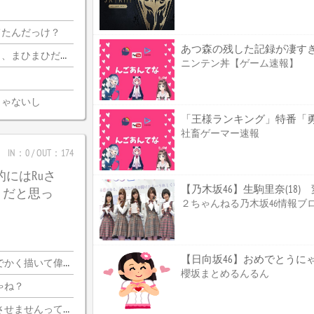
てたんだっけ？
あつ森の残した記録が凄す
迦側のコメ欄が誰？
ニンテン丼【ゲーム速報】
じゃないし
社畜ゲーマー速報
IN：0 / OUT：174
的にはRuさ
【乃木坂46】生駒里奈(18
うだと思っ
２ちゃんねる乃木坂46情報ブ
【日向坂46】おめでとうに
く描いて偉いぞ?
櫻坂まとめるんるん
ゃね？
いならプロ側としてはなんの利点もないし