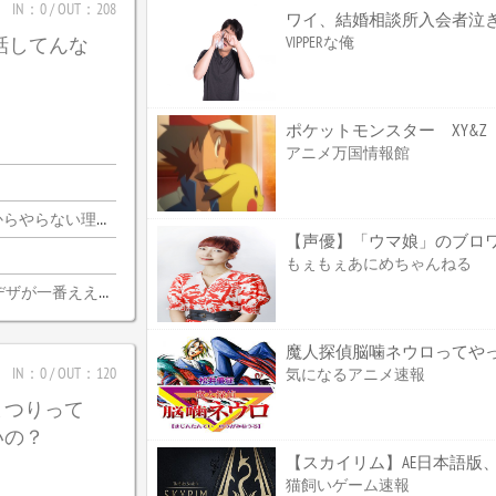
IN：0 / OUT：208
ワイ、結婚相談所入会者泣
VIPPERな俺
じ話してんな
アニメ万国情報館
由がないんだわ・・・
もぇもぇあにめちゃんねる
デザが一番ええな
魔人探偵脳噛ネウロってやっぱ
IN：0 / OUT：120
気になるアニメ速報
まつりって
いの？
【スカイリム】AE日本語版、
猫飼いゲーム速報