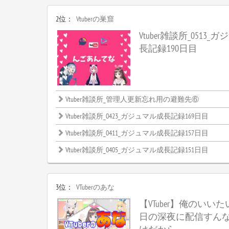
2位：
Vtuberの巣窟
Vtuber雑談所_0513
長記録190日目
Vtuber雑談所_管理人更新忘れ用の避難先⑥
Vtuber雑談所_0423_ガジュマル成長記録169日目
Vtuber雑談所_0411_ガジュマル成長記録157日目
Vtuber雑談所_0405_ガジュマル成長記録151日目
3位：
VTuberのあな
【VTuber】俺のいい
日の深夜に配信すん