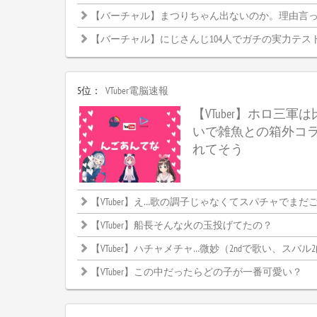
【バーチャル】まつりちゃん出ないのか。理由言
【バーチャル】にじさんじ104人でガチの実力テス
5位：
VTuber電脳速報
【VTuber】ホロ三軍
いで雑魚との箱外コ
れてそう
【VTuber】え…歌の調子じゃなくてスパチャでまだごちゃご
【VTuber】船長そんな火の玉投げてたの？
【VTuber】ハチャメチャ…微妙（2ndで歌い、スバル
【VTuber】この中だったらどの子が一番可愛い？