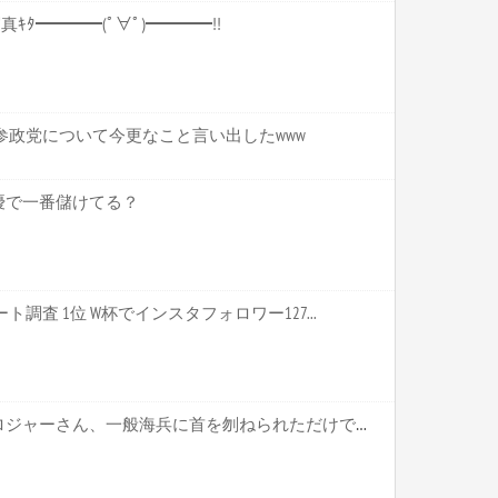
合写真ｷﾀ━━━━(ﾟ∀ﾟ)━━━━!!
参政党について今更なこと言い出したwww
優で一番儲けてる？
調査 1位 W杯でインスタフォロワー127...
【衝撃】海賊王ゴールド・ロジャーさん、一般海兵に首を刎ねられただけで死ぬザコだったｗｗｗｗｗｗｗｗｗｗ