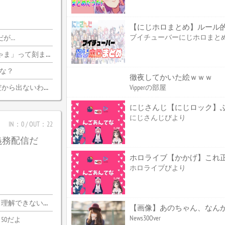
【にじホロまとめ】ルール
ブイチューバーにじホロまと
だが…
刻まれるけどいいのか
かな？
徹夜してかいた絵ｗｗｗ
ら出ないわけがない
Vipperの部屋
にじさんじ【にじロック】ぶっ
にじさんじびより
IN：0 / OUT：22
義務配信だ
ホロライブびより
できないわｗｗ
【画像】あのちゃん、なんか
News30Over
50だよ