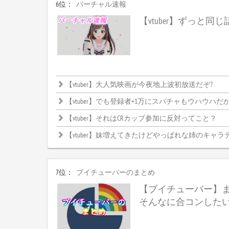
6位：
バーチャル速報
【vtuber】ずっと同
【vtuber】大人気映画が今夜地上波初放送だぞ?
【vtuber】でも登録者+1万にスパチャもウハウハだからやらない理
【vtuber】それはCRカップ参加に反対ってこと？
【vtuber】妹増えてきたけどやっぱれな姉のキャラ
7位：
ブイチューバーのまとめ
【ブイチューバー】
そんなに合コンした