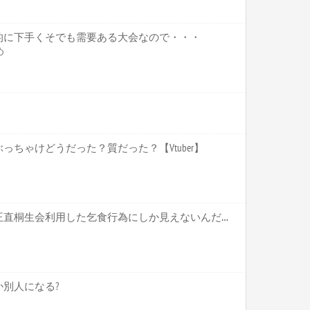
的に下手くそでも需要ある大会なので・・・
め
ちゃけどうだった？質だった？【Vtuber】
ホロライブ【かかげ】これ正直桐生会利用した乞食行為にしか見えないんだがいいのかこれ かかげって直接関わりがあるわけじゃないだろ【Vtuber】
別人になる?