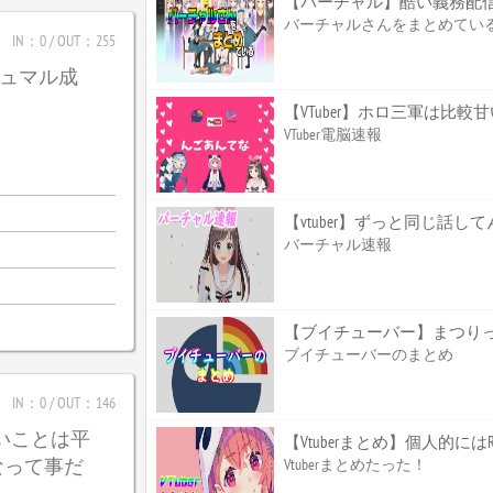
【バーチャル】酷い義務配
バーチャルさんをまとめてい
IN：0 / OUT：255
_ガジュマル成
【VTuber】ホロ三軍は比
VTuber電脳速報
【vtuber】ずっと同じ話して
バーチャル速報
【ブイチューバー】まつり
ブイチューバーのまとめ
IN：0 / OUT：146
たいことは平
【Vtuberまとめ】個人的
なって事だ
Vtuberまとめたった！