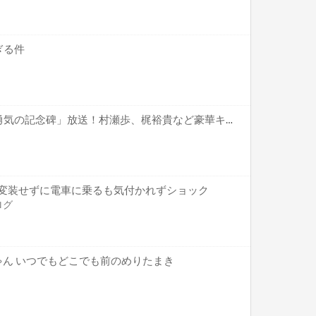
ぎる件
「王様ランキング」特番「勇気の記念碑」放送！村瀬歩、梶裕貴など豪華キャスト出演！
) 変装せずに電車に乗るも気付かれずショック
ログ
ゃん いつでもどこでも前のめりたまき