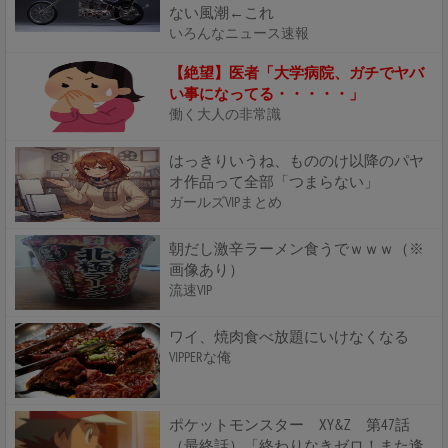
ない風潮←これ
いろんなニュース速報
【絶望】医者「大学病院、ガチでヤバ
い事になってる・・・・・」
働く大人の非常識
はっきりいうね、もののけ以降のパヤ
オ作品って全部「つまらない」
ガールズVIPまとめ
朝だし激辛ラーメン食うでｗｗｗ（※
画像あり）
流速VIP
ワイ、焼肉食べ放題にいけなくなる
VIPPERな俺
ポケットモンスター XY&Z 第47話
（最終話）「終わりなきゼロ！また逢