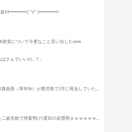
合写真ｷﾀ━━━━(ﾟ∀ﾟ)━━━━!!
参政党について今更なこと言い出したwww
おばさんでいいの…？」
由美（享年86）が鹿児島で3月に死去していた...
【動画】大谷翔平さん、また二盗失敗で球宴明け5度目の走塁死ｗｗｗｗｗｗｗｗｗｗ