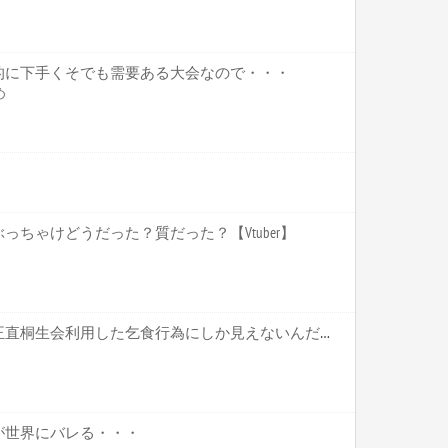
的に下手くそでも需要ある大会なので・・・
め
ちゃけどうだった？質だった？【Vtuber】
ホロライブ【かかげ】これ正直桐生会利用した乞食行為にしか見えないんだがいいのかこれ かかげって直接関わりがあるわけじゃないだろ【Vtuber】
が世界にバレる・・・