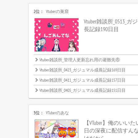
2位：
Vtuberの巣窟
Vtuber雑談所_0513
長記録190日目
Vtuber雑談所_管理人更新忘れ用の避難先⑥
Vtuber雑談所_0423_ガジュマル成長記録169日目
Vtuber雑談所_0411_ガジュマル成長記録157日目
Vtuber雑談所_0405_ガジュマル成長記録151日目
3位：
VTuberのあな
【VTuber】俺のいい
日の深夜に配信すん