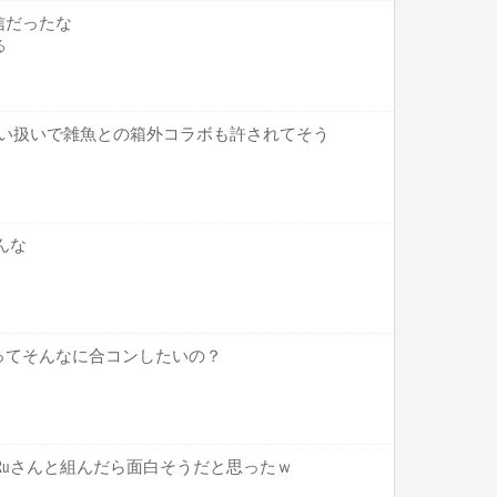
信だったな
る
較甘い扱いで雑魚との箱外コラボも許されてそう
んな
ってそんなに合コンしたいの？
にはRuさんと組んだら面白そうだと思ったｗ