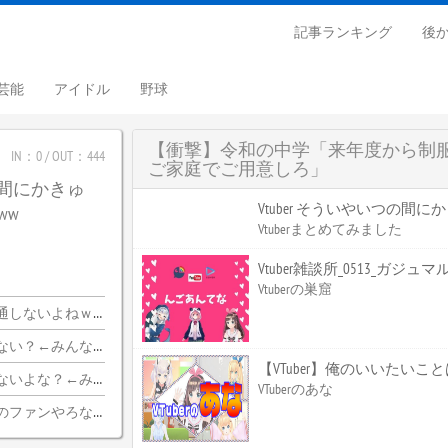
記事ランキング
後
芸能
アイドル
野球
【衝撃】令和の中学「来年度から制
IN：0 / OUT：444
ご家庭でご用意しろ」
つの間にかきゅ
Vtuber そういやいつの間
ww
Vtuberまとめてみました
Vtuber雑談所_0513_ガジュ
Vtuberの巣窟
ｗｗｗｗｗｗｗｗｗｗ
ちらｗｗｗｗｗｗｗｗｗｗ
【VTuber】俺のいいたい
みんな納得wwwww
VTuberのあな
のファンやろな…？