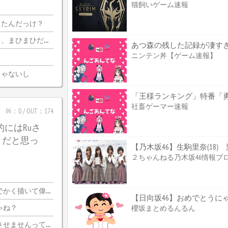
猫飼いゲーム速報
てたんだっけ？
迦側のコメ欄が誰？
あつ森の残した記録が凄す
ニンテン丼【ゲーム速報】
じゃないし
社畜ゲーマー速報
IN：0 / OUT：174
的にはRuさ
うだと思っ
【乃木坂46】生駒里奈(18
２ちゃんねる乃木坂46情報ブ
く描いて偉いぞ?
【日向坂46】おめでとうに
ゃね？
櫻坂まとめるんるん
いならプロ側としてはなんの利点もないし