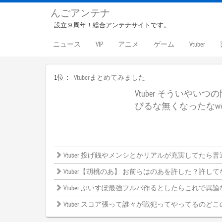
んごアンテナ
設立９周年！総合アンテナサイトです。
ニュース
VIP
アニメ
ゲーム
Vtuber
1位：
Vtuberまとめてみました
Vtuber そういやい
ぴるな無くなったなw
Vtuber 投げ銭やメンシとかリアルが充実してたら普通しないよね
Vtuber【胡桃のあ】 お前らはのあを許した？許してない？←みんなの意見がこ
Vtuber ぶいすぽ最強フルパ作るとしたらこれで異論ないよな？←
Vtuber スコア張って誰々が戦犯ってやってるのどこ