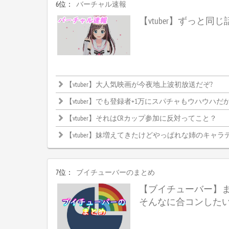
6位：
バーチャル速報
【vtuber】ずっと同
【vtuber】大人気映画が今夜地上波初放送だぞ?
【vtuber】でも登録者+1万にスパチャもウハウハだからやらない理
【vtuber】それはCRカップ参加に反対ってこと？
【vtuber】妹増えてきたけどやっぱれな姉のキャラ
7位：
ブイチューバーのまとめ
【ブイチューバー】
そんなに合コンした