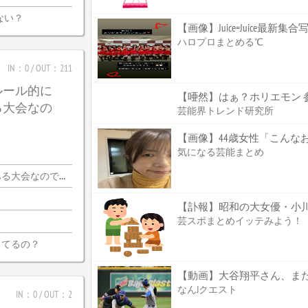
ない？
【画像】Juice=Juice最新集
ハロプロまとめる℃
IN：0 / OUT：211
ルール的に
【唖然】はぁ？ホリエモン 
る大会なの
芸能界トレンド研究所
【画像】44歳女性「こんな
気になる芸能まとめ
会なので・・・
【訃報】昭和の大女優・小川真
芸スポまとめイッテみよう！
ってるの？
なんJクエスト
IN：0 / OUT：2