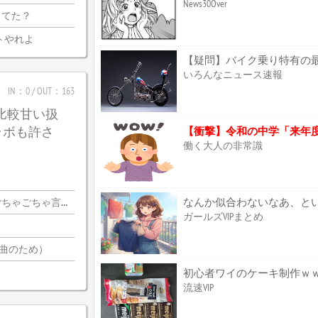
News30Over
ってた？
トやれよ
いろんなニュース速報
IN：0 / OUT：163
は比較甘い扱
ラボも許さ
働く大人の非常識
なんか似合わないなあ、と
ちゃ言ってんの…？
ガールズVIPまとめ
2曲のため）
初心者ワイのケーキ制作ｗ
流速VIP