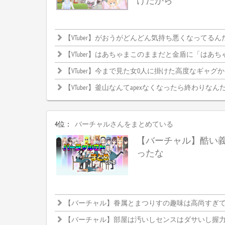
けだから
【VTuber】がおうがどんどん気持ち悪くなってるん
【VTuber】はあちゃまこのままだと金盾に「はあちゃま」って
【VTuber】今まで見た女0人に掛けた高度なギャグ
【VTuber】釜山なんてapexなくなったら終わりなんだか
4位：
バーチャルさんをまとめている
【バーチャル】酷い
ったな
【バーチャル】眷属とまつりすの趣味は高尚すぎて理解
【バーチャル】部屋は汚いしセンスはダサいし握力