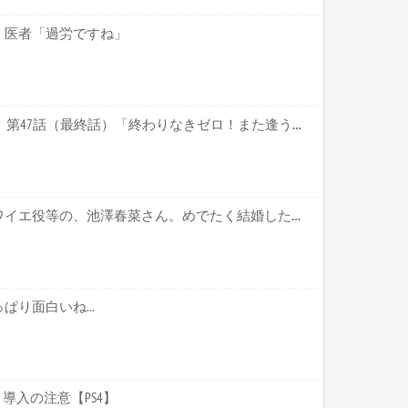
」医者「過労ですね」
ポケットモンスター XY&Z 第47話（最終話）「終わりなきゼロ！また逢う日まで！！」 感想【キャプ画像あり】
【声優】「ウマ娘」のブロワイエ役等の、池澤春菜さん。めでたく結婚したのだが、ざーさんと間違われるって…【ざーさん、結婚してたやろ？？】
り面白いね...
導入の注意【PS4】