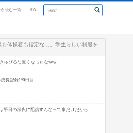
から読む一覧
RSS
服も体操着も指定なし。学生らしい制服を
にかきゅぴるな無くなったなwww
マル成長記録190日目
ことは平日の深夜に配信すんなって事だけだから