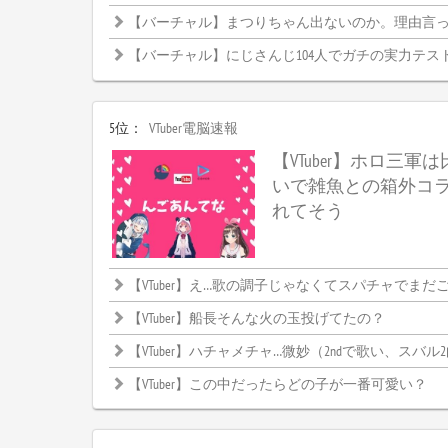
【バーチャル】まつりちゃん出ないのか。理由言
【バーチャル】にじさんじ104人でガチの実力テス
5位：
VTuber電脳速報
【VTuber】ホロ三軍
いで雑魚との箱外コ
れてそう
【VTuber】え…歌の調子じゃなくてスパチャでまだごちゃご
【VTuber】船長そんな火の玉投げてたの？
【VTuber】ハチャメチャ…微妙（2ndで歌い、スバル
【VTuber】この中だったらどの子が一番可愛い？