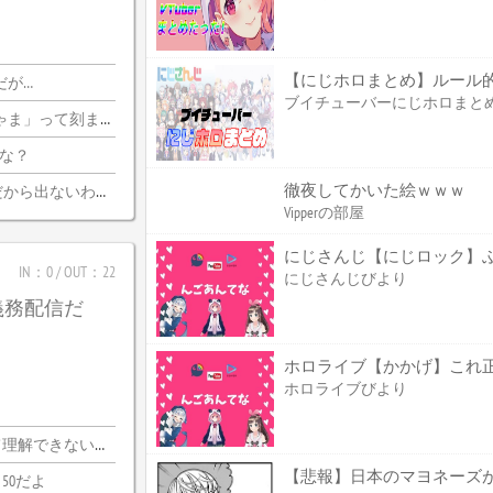
【にじホロまとめ】ルール
だが…
ブイチューバーにじホロまと
刻まれるけどいいのか
かな？
徹夜してかいた絵ｗｗｗ
ら出ないわけがない
Vipperの部屋
にじさんじ【にじロック】ぶっ
IN：0 / OUT：22
にじさんじびより
義務配信だ
ホロライブびより
できないわｗｗ
【悲報】日本のマヨネーズ
50だよ