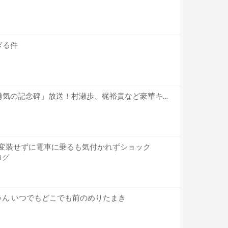
ぎる件
「王様ランキング」特番「勇気の記念碑」放送！村瀬歩、梶裕貴など豪華キャスト出演！
) 変装せずに電車に乗るも気付かれずショック
ログ
ゃん いつでもどこでも前のめりたまき