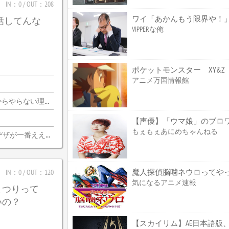
IN：0 / OUT：208
ワイ「あかんもう限界や！
じ話してんな
VIPPERな俺
アニメ万国情報館
由がないんだわ・・・
もぇもぇあにめちゃんねる
デザが一番ええな
魔人探偵脳噛ネウロってやっぱ
IN：0 / OUT：120
気になるアニメ速報
まつりって
いの？
【スカイリム】AE日本語版、