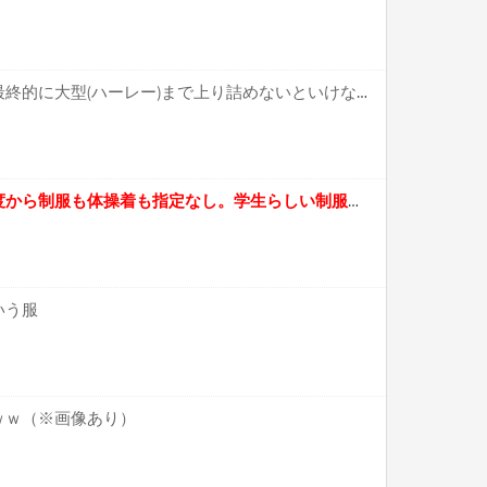
【疑問】バイク乗り特有の最終的に大型(ハーレー)まで上り詰めないといけない風潮←これ
【衝撃】令和の中学「来年度から制服も体操着も指定なし。学生らしい制服をご家庭でご用意しろ」
いう服
ｗｗ（※画像あり）