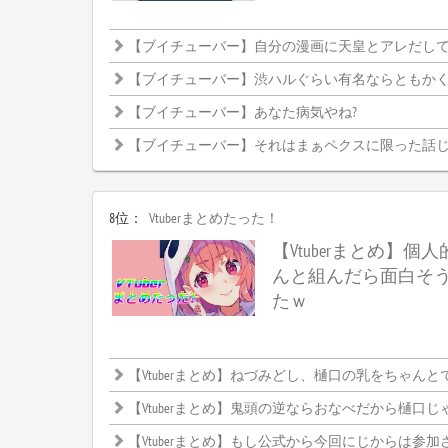
【ブイチューバー】自分の漫画に天皇とアレだし
【ブイチューバー】渋ハルぐらい有名ならともかく、まひまひだと釈
【ブイチューバー】あなた病気やね?
【ブイチューバー】それはまぁペクスに限った話
8位：
Vtuberまとめたった！
【Vtuberまとめ】個人
んと組んだら面白そ
たｗ
【Vtuberまとめ】ねづみどし、樋口の乳をちゃんとでか
【Vtuberまとめ】鬼頭の逆ならおなべだから樋口じ
【Vtuberまとめ】もし公式から今回にじからは参加させませんって発表したらどうなるんだろ、CRカップ中止になるんかなにじと絡めな