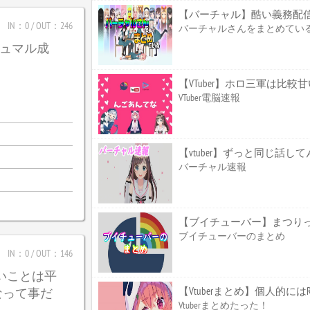
【バーチャル】酷い義務配
IN：0 / OUT：246
バーチャルさんをまとめてい
_ガジュマル成
【VTuber】ホロ三軍は比
VTuber電脳速報
【vtuber】ずっと同じ話して
バーチャル速報
【ブイチューバー】まつり
ブイチューバーのまとめ
IN：0 / OUT：146
たいことは平
【Vtuberまとめ】個人的
なって事だ
Vtuberまとめたった！