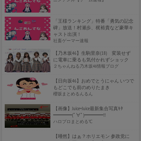
「王様ランキング」特番「勇気の記念
碑」放送！村瀬歩、梶裕貴など豪華キ
ャスト出演！
社畜ゲーマー速報
【乃木坂46】生駒里奈(18) 変装せず
に電車に乗るも気付かれずショック
２ちゃんねる乃木坂46情報ブログ
【日向坂46】おめでとうにゃん いつで
もどこでも前のめりたまき
櫻坂まとめるんるん
【画像】Juice=Juice最新集合写真ｷﾀ
━━━━(ﾟ∀ﾟ)━━━━!!
ハロプロまとめる℃
【唖然】はぁ？ホリエモン 参政党に