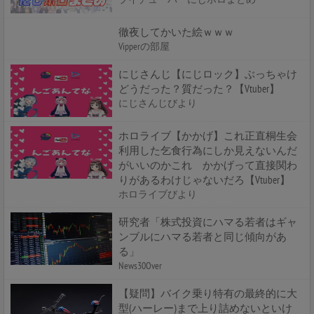
徹夜してかいた絵ｗｗｗ
Vipperの部屋
にじさんじ【にじロック】ぶっちゃけ
どうだった？質だった？【Vtuber】
にじさんじびより
ホロライブ【かかげ】これ正直桐生会
利用した乞食行為にしか見えないんだ
がいいのかこれ かかげって直接関わ
りがあるわけじゃないだろ【Vtuber】
ホロライブびより
研究者「株式投資にハマる若者はギャ
ンブルにハマる若者と同じ傾向があ
る」
News30Over
【疑問】バイク乗り特有の最終的に大
型(ハーレー)まで上り詰めないといけ