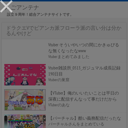
んごアンテナ
設立９周年！総合アンテナサイトです。
ドラクエVでビアンカ派フローラ派の言い分は分か
るんやけど
Vtuber そういやいつの間にかきゅぴる
な無くなったなwww
Vtuberまとめてみました
Vtuber雑談所_0513_ガジュマル成長記録
190日目
Vtuberの巣窟
【VTuber】俺のいいたいことは平日の
深夜に配信すんなって事だけだから
VTuberのあな
【バーチャル】酷い義務配信だったな
バーチャルさんをまとめている