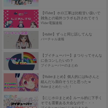
【VTuber】ホロ三軍は比較甘い扱いで
雑魚との箱外コラボも許されてそう
VTuber電脳速報
【vtuber】ずっと同じ話してんな
バーチャル速報
【ブイチューバー】まつりってそんな
に合コンしたいの？
ブイチューバーのまとめ
【Vtuberまとめ】個人的にはRuさんと
組んだら面白そうだと思ったｗ
Vtuberまとめたった！
【にじホロまとめ】ルール的に下手く
そでも需要ある大会なので・・・
ブイチューバーにじホロまとめ