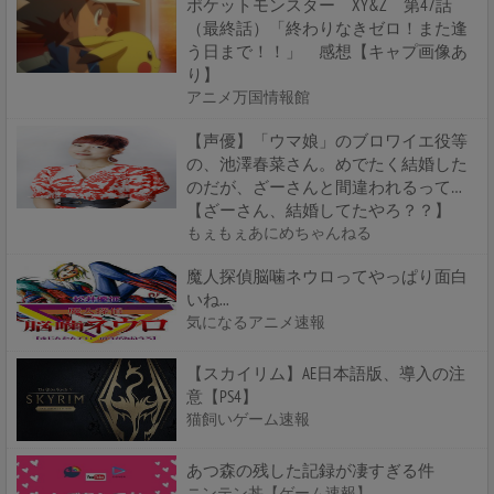
ポケットモンスター XY&Z 第47話
（最終話）「終わりなきゼロ！また逢
う日まで！！」 感想【キャプ画像あ
り】
アニメ万国情報館
【声優】「ウマ娘」のブロワイエ役等
の、池澤春菜さん。めでたく結婚した
のだが、ざーさんと間違われるって…
【ざーさん、結婚してたやろ？？】
もぇもぇあにめちゃんねる
魔人探偵脳噛ネウロってやっぱり面白
いね...
気になるアニメ速報
【スカイリム】AE日本語版、導入の注
意【PS4】
猫飼いゲーム速報
あつ森の残した記録が凄すぎる件
ニンテン丼【ゲーム速報】