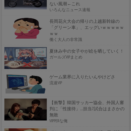
ない風潮←これ
いろんなニュース速報
長岡花火大会の帰りの上越新幹線の
「グリーン車」、エッグいｗｗｗｗｗ
ｗｗ
働く大人の非常識
夏休み中の女子やが絵を晒していく！
ガールズVIPまとめ
ゲーム業界に入りたいんやけどさ
流速VIP
【衝撃】韓国サッカー協会、外国人審
判に「性接待」…担当7試合はまさかの
無敗
VIPPERな俺