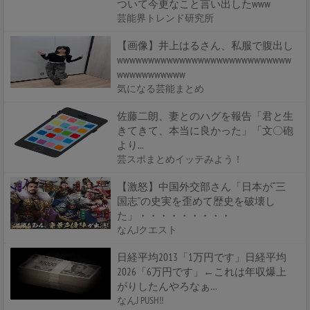
ついて今更なこと言い出したwww
芸能界トレンド研究所
【画像】井上はるさん、私服で腹出し
wwwwwwwwwwwwwwwwwwwwwwwwwwww
wwwwwwwwwww
気になる芸能まとめ
佐藤二朗、妻とのハグを報告「君と生
きてきて、本当に良かった」「文〇砲
より...
芸スポまとめイッテみよう！
【激怒】中国外交部さん「日本が“三
国志”の史実を歪めて歴史を破壊し
た」・・・・・・・・・
なんJクエスト
日経平均2013「1万円です」日経平均
2026「6万円です」←これは年収爆上
がりしたんやろなぁ…
なんJ PUSH!!