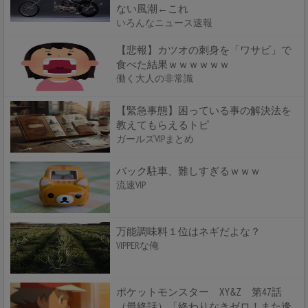
ない風潮←これ
いろんなニュース速報
【悲報】カツオの刺身を「ワサビ」で
食べた結果ｗｗｗｗｗｗ
働く大人の非常識
【緊急事態】困っている事の解決法を
教えてもらえるトピ
ガールズVIPまとめ
バック駐車、難しすぎるｗｗｗ
流速VIP
万能調味料１位はネギだよな？
VIPPERな俺
ポケットモンスター XY&Z 第47話
（最終話）「終わりなきゼロ！また逢