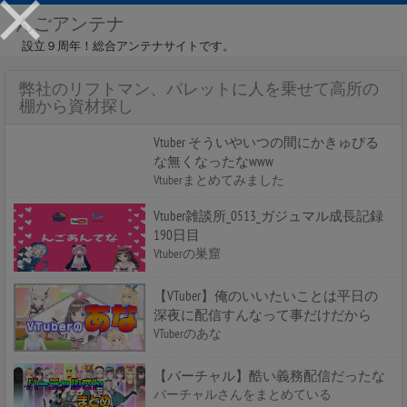
んごアンテナ
設立９周年！総合アンテナサイトです。
弊社のリフトマン、パレットに人を乗せて高所の
棚から資材探し
Vtuber そういやいつの間にかきゅぴる
な無くなったなwww
Vtuberまとめてみました
Vtuber雑談所_0513_ガジュマル成長記録
190日目
Vtuberの巣窟
【VTuber】俺のいいたいことは平日の
深夜に配信すんなって事だけだから
VTuberのあな
【バーチャル】酷い義務配信だったな
バーチャルさんをまとめている