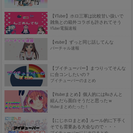
【VTuber】ホロ三軍は比較甘い扱いで
雑魚との箱外コラボも許されてそう
VTuber電脳速報
【vtuber】ずっと同じ話してんな
バーチャル速報
【ブイチューバー】まつりってそんな
に合コンしたいの？
ブイチューバーのまとめ
【Vtuberまとめ】個人的にはRuさんと
組んだら面白そうだと思ったｗ
Vtuberまとめたった！
【にじホロまとめ】ルール的に下手く
そでも需要ある大会なので・・・
ブイチューバーにじホロまとめ