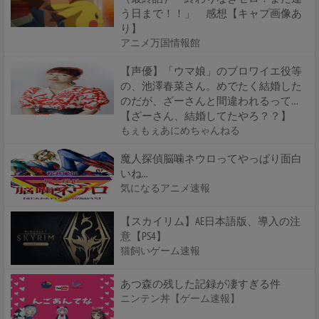
う日まで！！」 感想【キャプ画像あ
り】
アニメ万国情報館
【声優】「ウマ娘」のブロワイエ役等
の、池澤春菜さん。めでたく結婚した
のだが、ざーさんと間違われるって…
【ざーさん、結婚してたやろ？？】
もぇもぇあにめちゃんねる
魔人探偵脳噛ネウロってやっぱり面白
いね...
気になるアニメ速報
【スカイリム】AE日本語版、導入の注
意【PS4】
猫飼いゲーム速報
あつ森の残した記録が凄すぎる件
ニンテン丼【ゲーム速報】