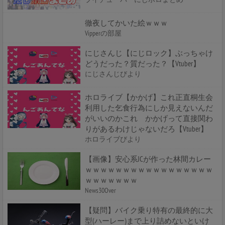
徹夜してかいた絵ｗｗｗ
Vipperの部屋
にじさんじ【にじロック】ぶっちゃけ
どうだった？質だった？【Vtuber】
にじさんじびより
ホロライブ【かかげ】これ正直桐生会
利用した乞食行為にしか見えないんだ
がいいのかこれ かかげって直接関わ
りがあるわけじゃないだろ【Vtuber】
ホロライブびより
【画像】安心系JCが作った林間カレー
ｗｗｗｗｗｗｗｗｗｗｗｗｗｗｗｗｗ
ｗｗｗｗｗｗｗ
News30Over
【疑問】バイク乗り特有の最終的に大
型(ハーレー)まで上り詰めないといけ