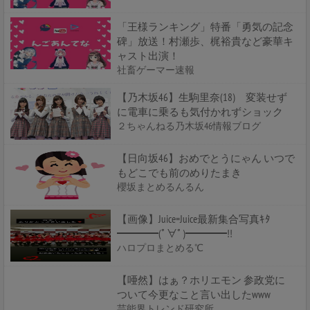
「王様ランキング」特番「勇気の記念
碑」放送！村瀬歩、梶裕貴など豪華キ
ャスト出演！
社畜ゲーマー速報
【乃木坂46】生駒里奈(18) 変装せず
に電車に乗るも気付かれずショック
２ちゃんねる乃木坂46情報ブログ
【日向坂46】おめでとうにゃん いつで
もどこでも前のめりたまき
櫻坂まとめるんるん
【画像】Juice=Juice最新集合写真ｷﾀ
━━━━(ﾟ∀ﾟ)━━━━!!
ハロプロまとめる℃
【唖然】はぁ？ホリエモン 参政党に
ついて今更なこと言い出したwww
芸能界トレンド研究所