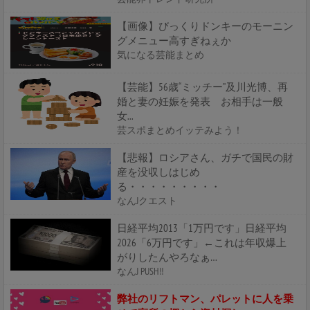
【画像】びっくりドンキーのモーニン
グメニュー高すぎねぇか
気になる芸能まとめ
【芸能】56歳“ミッチー”及川光博、再
婚と妻の妊娠を発表 お相手は一般
女...
芸スポまとめイッテみよう！
【悲報】ロシアさん、ガチで国民の財
産を没収しはじめ
る・・・・・・・・・
なんJクエスト
日経平均2013「1万円です」日経平均
2026「6万円です」←これは年収爆上
がりしたんやろなぁ…
なんJ PUSH!!
弊社のリフトマン、パレットに人を乗