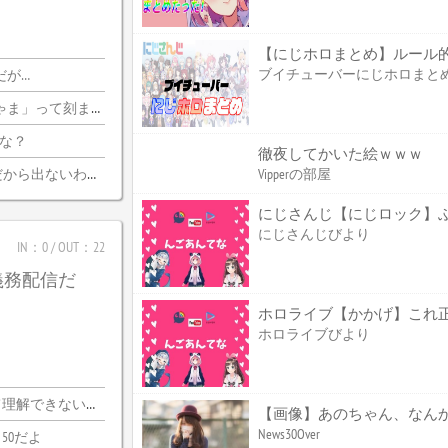
【にじホロまとめ】ルール
ブイチューバーにじホロまと
だが…
刻まれるけどいいのか
かな？
徹夜してかいた絵ｗｗｗ
ら出ないわけがない
Vipperの部屋
にじさんじ【にじロック】ぶっ
にじさんじびより
IN：0 / OUT：22
義務配信だ
ホロライブびより
できないわｗｗ
【画像】あのちゃん、なんか
News30Over
50だよ