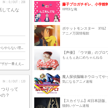
IN：0 / OUT：208
藤子プロガチギレ、小学館
VIPPERな俺
じ話してんな
アニメ万国情報館
由がないんだわ・・・
もぇもぇあにめちゃんねる
デザが一番ええな
魔人探偵脳噛ネウロってやっぱ
IN：0 / OUT：120
気になるアニメ速報
まつりって
いの？
【スカイリム】AE日本語版、
猫飼いゲーム速報