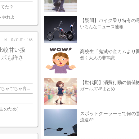
ってた？
トやれよ
いろんなニュース速報
IN：0 / OUT：163
は比較甘い扱
ラボも許さ
働く大人の非常識
【世代間】消費行動の価値
ちゃ言ってんの…？
ガールズVIPまとめ
2曲のため）
スポットクーラーって何の
流速VIP