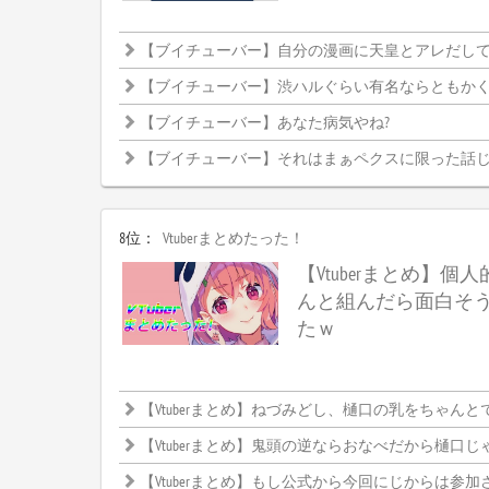
【ブイチューバー】自分の漫画に天皇とアレだし
【ブイチューバー】渋ハルぐらい有名ならともかく、まひまひだと釈
【ブイチューバー】あなた病気やね?
【ブイチューバー】それはまぁペクスに限った話
8位：
Vtuberまとめたった！
【Vtuberまとめ】個人
んと組んだら面白そ
たｗ
【Vtuberまとめ】ねづみどし、樋口の乳をちゃんとでか
【Vtuberまとめ】鬼頭の逆ならおなべだから樋口じ
【Vtuberまとめ】もし公式から今回にじからは参加させませんって発表したらどうなるんだろ、CRカップ中止になるんかなにじと絡めな