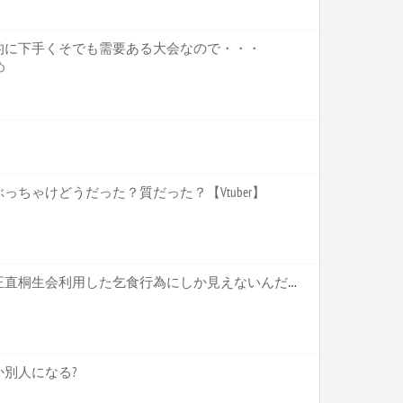
的に下手くそでも需要ある大会なので・・・
め
ちゃけどうだった？質だった？【Vtuber】
ホロライブ【かかげ】これ正直桐生会利用した乞食行為にしか見えないんだがいいのかこれ かかげって直接関わりがあるわけじゃないだろ【Vtuber】
別人になる?