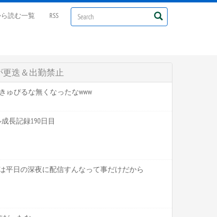
から読む一覧
RSS
が更迭＆出勤禁止
にかきゅぴるな無くなったなwww
マル成長記録190日目
ことは平日の深夜に配信すんなって事だけだから