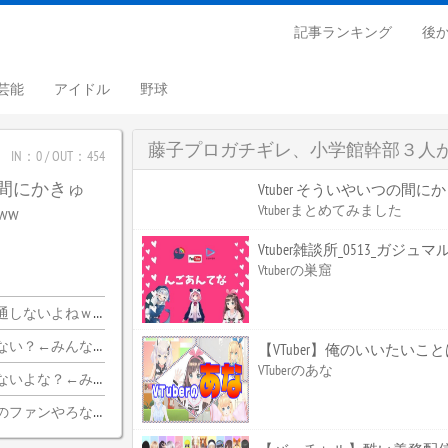
記事ランキング
後
芸能
アイドル
野球
藤子プロガチギレ、小学館幹部３人
IN：0 / OUT：454
つの間にかきゅ
Vtuber そういやいつの間
Vtuberまとめてみました
ww
Vtuber雑談所_0513_ガジュ
Vtuberの巣窟
ｗｗｗｗｗｗｗｗｗｗ
ちらｗｗｗｗｗｗｗｗｗｗ
【VTuber】俺のいいたい
VTuberのあな
みんな納得wwwww
のファンやろな…？