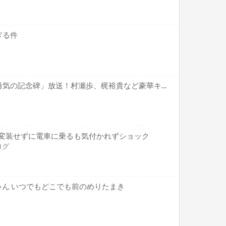
ぎる件
「王様ランキング」特番「勇気の記念碑」放送！村瀬歩、梶裕貴など豪華キャスト出演！
) 変装せずに電車に乗るも気付かれずショック
ログ
ゃん いつでもどこでも前のめりたまき