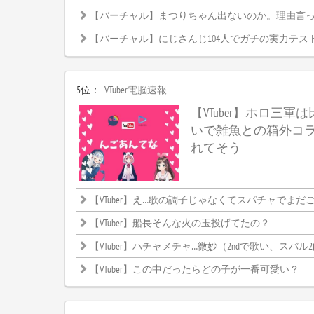
【バーチャル】まつりちゃん出ないのか。理由言
【バーチャル】にじさんじ104人でガチの実力テス
5位：
VTuber電脳速報
【VTuber】ホロ三軍
いで雑魚との箱外コ
れてそう
【VTuber】え…歌の調子じゃなくてスパチャでまだごちゃご
【VTuber】船長そんな火の玉投げてたの？
【VTuber】ハチャメチャ…微妙（2ndで歌い、スバル
【VTuber】この中だったらどの子が一番可愛い？