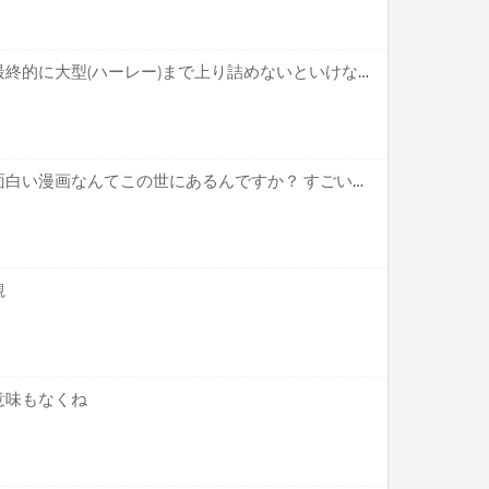
【疑問】バイク乗り特有の最終的に大型(ハーレー)まで上り詰めないといけない風潮←これ
高校生「鬼滅や金カムより面白い漫画なんてこの世にあるんですか？ すごい漫画なら真剣に読みたいです」
観
意味もなくね