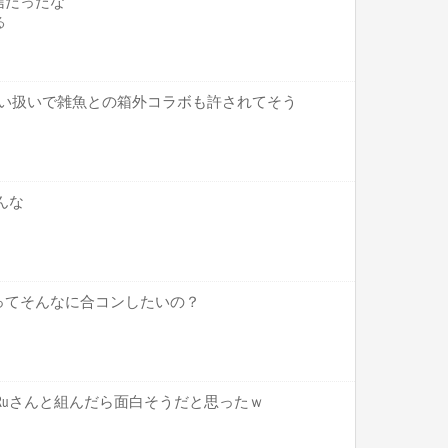
信だったな
る
較甘い扱いで雑魚との箱外コラボも許されてそう
んな
ってそんなに合コンしたいの？
にはRuさんと組んだら面白そうだと思ったｗ