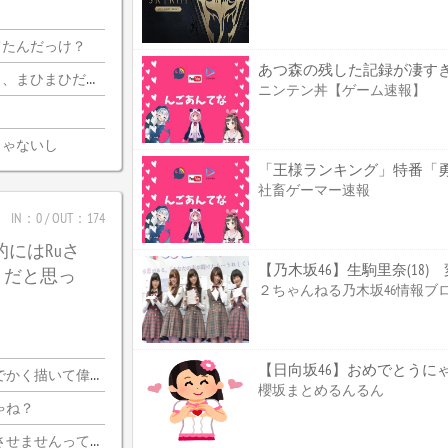
てたんだっけ？
あつ森の残した記録が凄す
迦側のコメ欄が誰？
ニンテン丼【ゲーム速報】
じゃないし
社畜ゲーマー速報
IN：0 / OUT：174
的にはRuさ
【乃木坂46】生駒里奈(18
うだと思っ
２ちゃんねる乃木坂46情報ブ
【日向坂46】おめでとうに
く描いて偉いぞ?
櫻坂まとめるんるん
ゃね？
いならプロ側としてはなんの利点もないし