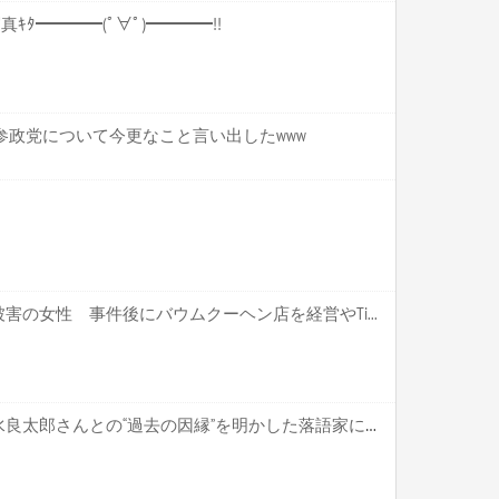
合写真ｷﾀ━━━━(ﾟ∀ﾟ)━━━━!!
参政党について今更なこと言い出したwww
の女性 事件後にバウムクーヘン店を経営やTi...
【悲報】楽しんごさん、清水良太郎さんとの“過去の因縁”を明かした落語家に苦言もSNSで不信の目・・・・・・・・・