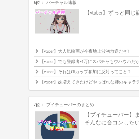
6位：
バーチャル速報
【vtuber】ずっと同
【vtuber】大人気映画が今夜地上波初放送だぞ?
【vtuber】でも登録者+1万にスパチャもウハウハだからやらない理
【vtuber】それはCRカップ参加に反対ってこと？
【vtuber】妹増えてきたけどやっぱれな姉のキャラ
7位：
ブイチューバーのまとめ
【ブイチューバー】
そんなに合コンした