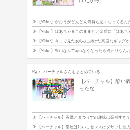
けだから
【VTuber】がおうがどんどん気持ち悪くなってるん
【VTuber】はあちゃまこのままだと金盾に「はあちゃま」って
【VTuber】今まで見た女0人に掛けた高度なギャグ
【VTuber】釜山なんてapexなくなったら終わりなんだか
4位：
バーチャルさんをまとめている
【バーチャル】酷い
ったな
【バーチャル】眷属とまつりすの趣味は高尚すぎて理解
【バーチャル】部屋は汚いしセンスはダサいし握力