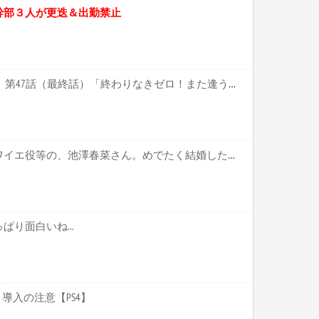
幹部３人が更迭＆出勤禁止
ポケットモンスター XY&Z 第47話（最終話）「終わりなきゼロ！また逢う日まで！！」 感想【キャプ画像あり】
【声優】「ウマ娘」のブロワイエ役等の、池澤春菜さん。めでたく結婚したのだが、ざーさんと間違われるって…【ざーさん、結婚してたやろ？？】
り面白いね...
導入の注意【PS4】