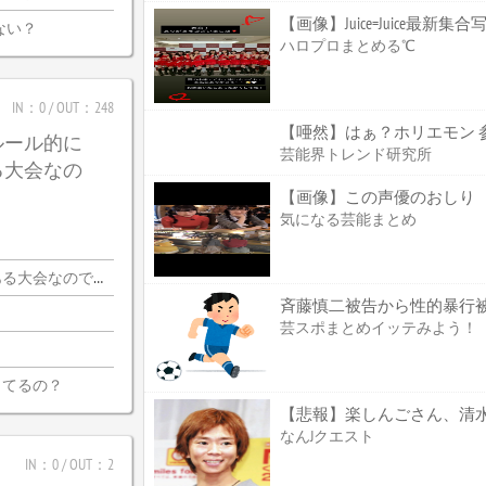
【画像】Juice=Juice最新集
ない？
ハロプロまとめる℃
IN：0 / OUT：248
【唖然】はぁ？ホリエモン 
ルール的に
芸能界トレンド研究所
る大会なの
【画像】この声優のおしり
気になる芸能まとめ
会なので・・・
斉藤慎二被告から性的暴行被害
芸スポまとめイッテみよう！
ってるの？
なんJクエスト
IN：0 / OUT：2