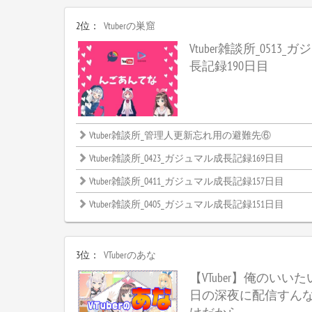
2位：
Vtuberの巣窟
Vtuber雑談所_0513
長記録190日目
Vtuber雑談所_管理人更新忘れ用の避難先⑥
Vtuber雑談所_0423_ガジュマル成長記録169日目
Vtuber雑談所_0411_ガジュマル成長記録157日目
Vtuber雑談所_0405_ガジュマル成長記録151日目
3位：
VTuberのあな
【VTuber】俺のいい
日の深夜に配信すん