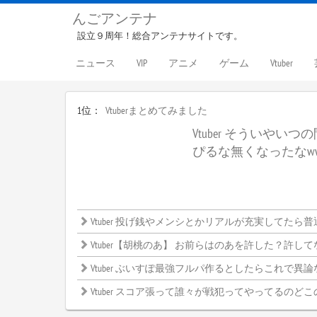
んごアンテナ
設立９周年！総合アンテナサイトです。
ニュース
VIP
アニメ
ゲーム
Vtuber
1位：
Vtuberまとめてみました
Vtuber そういやい
ぴるな無くなったなw
Vtuber 投げ銭やメンシとかリアルが充実してたら普通しないよね
Vtuber【胡桃のあ】 お前らはのあを許した？許してない？←みんなの意見がこ
Vtuber ぶいすぽ最強フルパ作るとしたらこれで異論ないよな？←
Vtuber スコア張って誰々が戦犯ってやってるのどこ