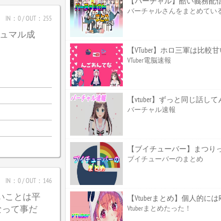
【バーチャル】酷い義務配
バーチャルさんをまとめてい
IN：0 / OUT：255
_ガジュマル成
【VTuber】ホロ三軍は比
VTuber電脳速報
【vtuber】ずっと同じ話して
バーチャル速報
【ブイチューバー】まつり
ブイチューバーのまとめ
IN：0 / OUT：146
たいことは平
【Vtuberまとめ】個人的
なって事だ
Vtuberまとめたった！