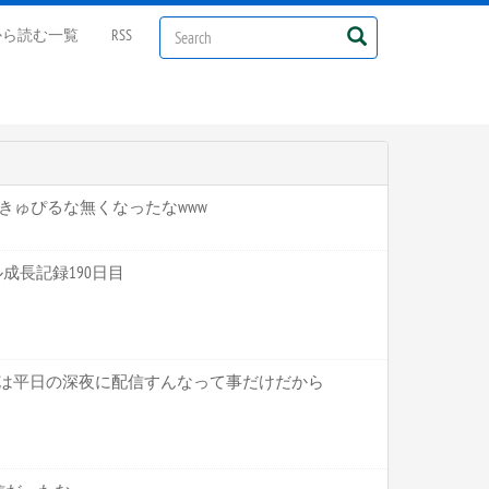
から読む一覧
RSS
にかきゅぴるな無くなったなwww
マル成長記録190日目
ことは平日の深夜に配信すんなって事だけだから