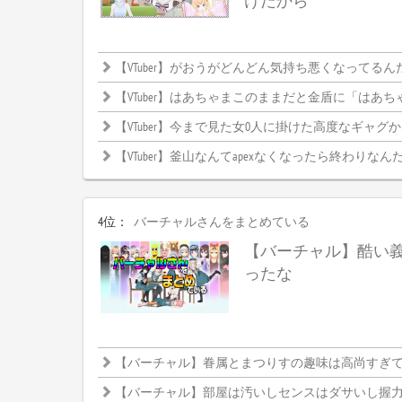
けだから
【VTuber】がおうがどんどん気持ち悪くなってるん
【VTuber】はあちゃまこのままだと金盾に「はあちゃま」って
【VTuber】今まで見た女0人に掛けた高度なギャグ
【VTuber】釜山なんてapexなくなったら終わりなんだか
4位：
バーチャルさんをまとめている
【バーチャル】酷い
ったな
【バーチャル】眷属とまつりすの趣味は高尚すぎて理解
【バーチャル】部屋は汚いしセンスはダサいし握力