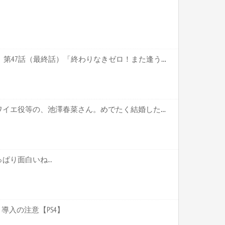
ポケットモンスター XY&Z 第47話（最終話）「終わりなきゼロ！また逢う日まで！！」 感想【キャプ画像あり】
【声優】「ウマ娘」のブロワイエ役等の、池澤春菜さん。めでたく結婚したのだが、ざーさんと間違われるって…【ざーさん、結婚してたやろ？？】
り面白いね...
導入の注意【PS4】