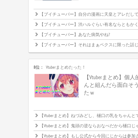
【ブイチューバー】自分の漫画に天皇とアレだし
【ブイチューバー】渋ハルぐらい有名ならともかく、まひまひだと釈
【ブイチューバー】あなた病気やね?
【ブイチューバー】それはまぁペクスに限った話
8位：
Vtuberまとめたった！
【Vtuberまとめ】個人
んと組んだら面白そ
たｗ
【Vtuberまとめ】ねづみどし、樋口の乳をちゃんとでか
【Vtuberまとめ】鬼頭の逆ならおなべだから樋口じ
【Vtuberまとめ】もし公式から今回にじからは参加させませんって発表したらどうなるんだろ、CRカップ中止になるんかなにじと絡めな