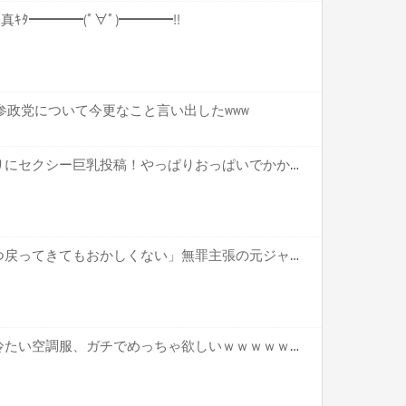
合写真ｷﾀ━━━━(ﾟ∀ﾟ)━━━━!!
参政党について今更なこと言い出したwww
【画像】本田望結、久しぶりにセクシー巨乳投稿！やっぱりおっぱいでかかった！
「ロケバスはスタッフがいつ戻ってきてもおかしくない」無罪主張の元ジャンポ...
【朗報】最近出てるらしい冷たい空調服、ガチでめっちゃ欲しいｗｗｗｗｗｗｗｗｗｗ