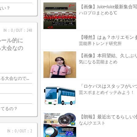
【画像】Juice=Juice最新集
ない？
ハロプロまとめる℃
IN：0 / OUT：248
【唖然】はぁ？ホリエモン 
ルール的に
芸能界トレンド研究所
る大会なの
気になる芸能まとめ
会なので・・・
芸スポまとめイッテみよう！
ってるの？
なんJクエスト
IN：0 / OUT：2