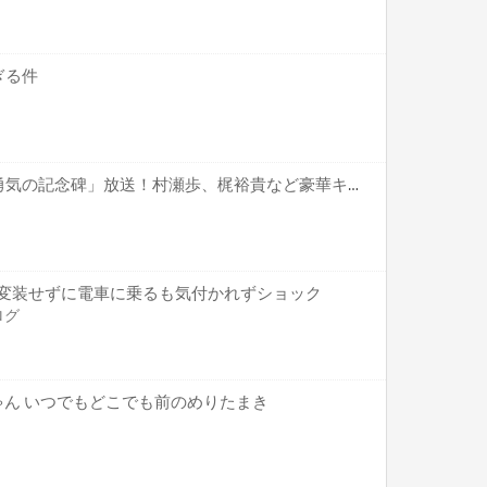
ぎる件
「王様ランキング」特番「勇気の記念碑」放送！村瀬歩、梶裕貴など豪華キャスト出演！
) 変装せずに電車に乗るも気付かれずショック
ログ
ゃん いつでもどこでも前のめりたまき