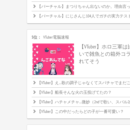
【バーチャル】まつりちゃん出ないのか。理由言
【バーチャル】にじさんじ104人でガチの実力テス
5位：
VTuber電脳速報
【VTuber】ホロ三軍
いで雑魚との箱外コ
れてそう
【VTuber】え…歌の調子じゃなくてスパチャでまだごちゃご
【VTuber】船長そんな火の玉投げてたの？
【VTuber】ハチャメチャ…微妙（2ndで歌い、スバル
【VTuber】この中だったらどの子が一番可愛い？