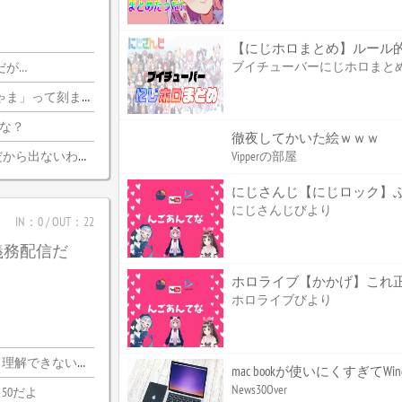
【にじホロまとめ】ルール
ブイチューバーにじホロまと
だが…
刻まれるけどいいのか
かな？
徹夜してかいた絵ｗｗｗ
ら出ないわけがない
Vipperの部屋
にじさんじ【にじロック】ぶっ
にじさんじびより
IN：0 / OUT：22
義務配信だ
ホロライブびより
できないわｗｗ
mac bookが使いにくすぎてW
News30Over
50だよ