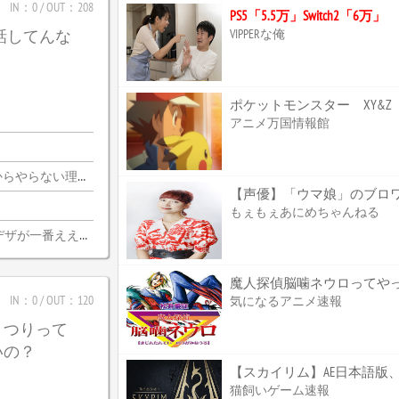
IN：0 / OUT：208
PS5「5.5万」Switch2「6万」
VIPPERな俺
じ話してんな
アニメ万国情報館
由がないんだわ・・・
もぇもぇあにめちゃんねる
デザが一番ええな
魔人探偵脳噛ネウロってやっぱ
IN：0 / OUT：120
気になるアニメ速報
まつりって
いの？
【スカイリム】AE日本語版、
猫飼いゲーム速報