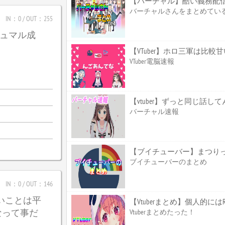
【バーチャル】酷い義務配
バーチャルさんをまとめてい
IN：0 / OUT：255
_ガジュマル成
【VTuber】ホロ三軍は比
VTuber電脳速報
【vtuber】ずっと同じ話して
バーチャル速報
【ブイチューバー】まつり
ブイチューバーのまとめ
IN：0 / OUT：146
たいことは平
【Vtuberまとめ】個人的
なって事だ
Vtuberまとめたった！