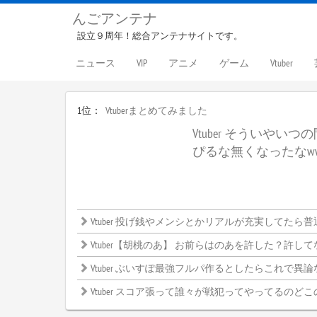
んごアンテナ
設立９周年！総合アンテナサイトです。
ニュース
VIP
アニメ
ゲーム
Vtuber
1位：
Vtuberまとめてみました
Vtuber そういやい
ぴるな無くなったなw
Vtuber 投げ銭やメンシとかリアルが充実してたら普通しないよね
Vtuber【胡桃のあ】 お前らはのあを許した？許してない？←みんなの意見がこ
Vtuber ぶいすぽ最強フルパ作るとしたらこれで異論ないよな？←
Vtuber スコア張って誰々が戦犯ってやってるのどこ