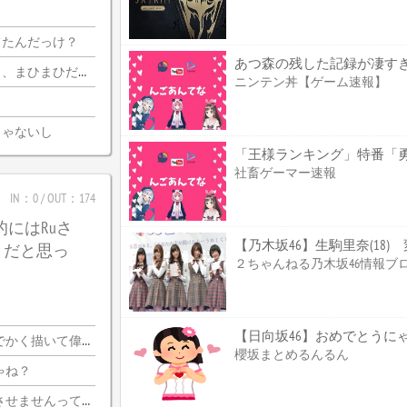
てたんだっけ？
あつ森の残した記録が凄す
迦側のコメ欄が誰？
ニンテン丼【ゲーム速報】
じゃないし
社畜ゲーマー速報
IN：0 / OUT：174
的にはRuさ
【乃木坂46】生駒里奈(18
うだと思っ
２ちゃんねる乃木坂46情報ブ
【日向坂46】おめでとうに
く描いて偉いぞ?
櫻坂まとめるんるん
ゃね？
いならプロ側としてはなんの利点もないし