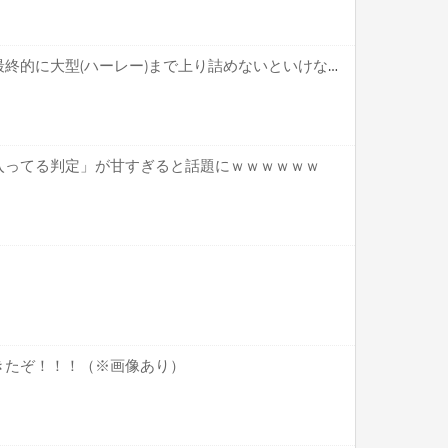
【疑問】バイク乗り特有の最終的に大型(ハーレー)まで上り詰めないといけない風潮←これ
入ってる判定」が甘すぎると話題にｗｗｗｗｗｗ
きたぞ！！！（※画像あり）