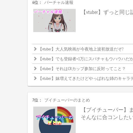
6位：
バーチャル速報
【vtuber】ずっと同
【vtuber】大人気映画が今夜地上波初放送だぞ?
【vtuber】でも登録者+1万にスパチャもウハウハだからやらない理
【vtuber】それはCRカップ参加に反対ってこと？
【vtuber】妹増えてきたけどやっぱれな姉のキャラ
7位：
ブイチューバーのまとめ
【ブイチューバー】
そんなに合コンした