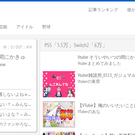
記事ランキング
後
芸能
アイドル
野球
PS5「5.5万」Switch2「6万」
IN：0 / OUT：454
つの間にかきゅ
Vtuber そういやいつの間
Vtuberまとめてみました
ww
Vtuber雑談所_0513_ガジュ
Vtuberの巣窟
ｗｗｗｗｗｗｗｗｗｗ
ちらｗｗｗｗｗｗｗｗｗｗ
【VTuber】俺のいいたい
VTuberのあな
みんな納得wwwww
のファンやろな…？