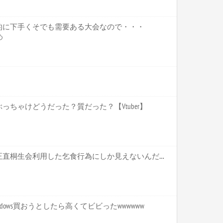
的に下手くそでも需要ある大会なので・・・
め
ちゃけどうだった？質だった？【Vtuber】
ホロライブ【かかげ】これ正直桐生会利用した乞食行為にしか見えないんだがいいのかこれ かかげって直接関わりがあるわけじゃないだろ【Vtuber】
indows買おうとしたら高くてビビったwwwwww