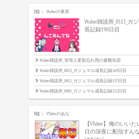
2位：
Vtuberの巣窟
Vtuber雑談所_0513
長記録190日目
Vtuber雑談所_管理人更新忘れ用の避難先⑥
Vtuber雑談所_0423_ガジュマル成長記録169日目
Vtuber雑談所_0411_ガジュマル成長記録157日目
Vtuber雑談所_0405_ガジュマル成長記録151日目
3位：
VTuberのあな
【VTuber】俺のいい
日の深夜に配信すん