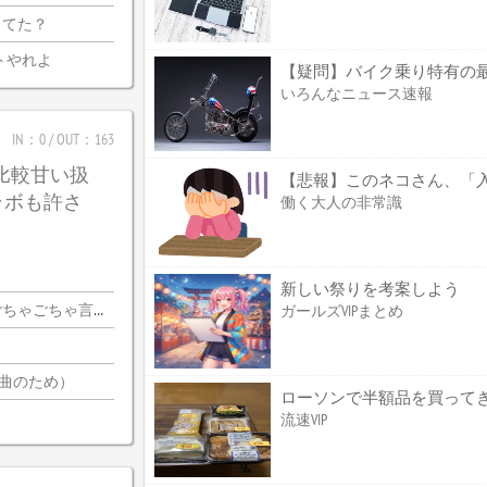
ってた？
トやれよ
いろんなニュース速報
IN：0 / OUT：163
は比較甘い扱
【悲報】このネコさん、「
ラボも許さ
働く大人の非常識
新しい祭りを考案しよう
ちゃ言ってんの…？
ガールズVIPまとめ
2曲のため）
ローソンで半額品を買って
流速VIP