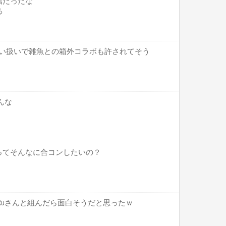
信だったな
る
較甘い扱いで雑魚との箱外コラボも許されてそう
んな
ってそんなに合コンしたいの？
にはRuさんと組んだら面白そうだと思ったｗ