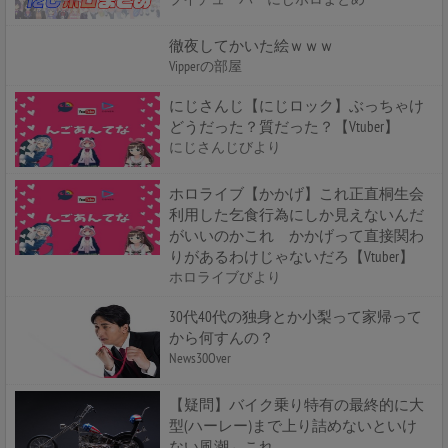
徹夜してかいた絵ｗｗｗ
Vipperの部屋
にじさんじ【にじロック】ぶっちゃけ
どうだった？質だった？【Vtuber】
にじさんじびより
ホロライブ【かかげ】これ正直桐生会
利用した乞食行為にしか見えないんだ
がいいのかこれ かかげって直接関わ
りがあるわけじゃないだろ【Vtuber】
ホロライブびより
30代40代の独身とか小梨って家帰って
から何すんの？
News30Over
【疑問】バイク乗り特有の最終的に大
型(ハーレー)まで上り詰めないといけ
ない風潮←これ