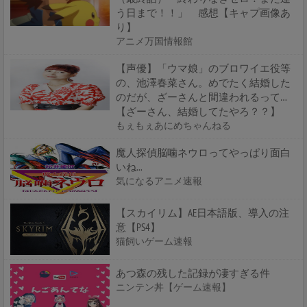
う日まで！！」 感想【キャプ画像あ
り】
アニメ万国情報館
【声優】「ウマ娘」のブロワイエ役等
の、池澤春菜さん。めでたく結婚した
のだが、ざーさんと間違われるって…
【ざーさん、結婚してたやろ？？】
もぇもぇあにめちゃんねる
魔人探偵脳噛ネウロってやっぱり面白
いね...
気になるアニメ速報
【スカイリム】AE日本語版、導入の注
意【PS4】
猫飼いゲーム速報
あつ森の残した記録が凄すぎる件
ニンテン丼【ゲーム速報】