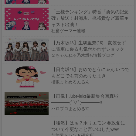
「王様ランキング」特番「勇気の記念
碑」放送！村瀬歩、梶裕貴など豪華キ
ャスト出演！
社畜ゲーマー速報
【乃木坂46】生駒里奈(18) 変装せず
に電車に乗るも気付かれずショック
２ちゃんねる乃木坂46情報ブログ
【日向坂46】おめでとうにゃん いつで
もどこでも前のめりたまき
櫻坂まとめるんるん
【画像】Juice=Juice最新集合写真ｷﾀ
━━━━(ﾟ∀ﾟ)━━━━!!
ハロプロまとめる℃
【唖然】はぁ？ホリエモン 参政党に
ついて今更なこと言い出したwww
芸能界トレンド研究所