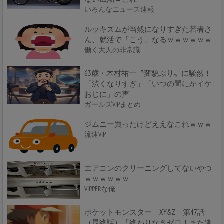
いろんなニュース速報
ルッキズムが当然になりすぎた若者さ
ん、就活で「こう」なるｗｗｗｗｗｗ
働く大人の非常識
63歳・木村祐一〝変貌ぶり〟に騒然！
「渋くなりすぎ」「いつの間にかイケ
おじに」の声
ガールズVIPまとめ
ジムニー買ったけどええなこれｗｗｗ
流速VIP
エアコンのクリーニングしてないやつ
ｗｗｗｗｗｗ
VIPPERな俺
ポケットモンスター XY&Z 第47話
（最終話）「終わりなきゼロ！また逢