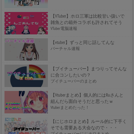
【VTuber】ホロ三軍は比較甘い扱いで
雑魚との箱外コラボも許されてそう
VTuber電脳速報
【vtuber】ずっと同じ話してんな
バーチャル速報
【ブイチューバー】まつりってそんな
に合コンしたいの？
ブイチューバーのまとめ
【Vtuberまとめ】個人的にはRuさんと
組んだら面白そうだと思ったｗ
Vtuberまとめたった！
【にじホロまとめ】ルール的に下手く
そでも需要ある大会なので・・・
ブイチューバーにじホロまとめ