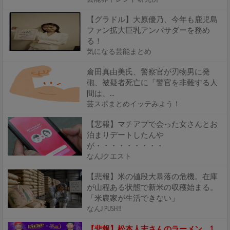
【グラドル】大原優乃、今年も鹿児島
ファン拡大巨乳アンバサダーを務め
る！
気になる芸能まとめ
倉田真由美氏、警察官が刃物男に発
砲、被疑者死亡に「警官を非難する人
間は、...
芸スポまとめイッテみよう！
【悲報】マチアプで会った女さんとお
泊まりデートしたんや
が・・・・・・・・・
なんJクエスト
【悲報】米の値段大暴落の危機。在庫
が山程ある状態で新米の収穫始まる。
「米農家が生活できない」
なんJ PUSH!!
【悲報】松本人志さんのラーメン、1