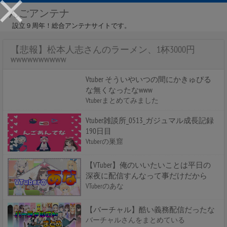
んごアンテナ
設立９周年！総合アンテナサイトです。
【悲報】松本人志さんのラーメン、1杯3000円
wwwwwwwwww
Vtuber そういやいつの間にかきゅぴる
な無くなったなwww
Vtuberまとめてみました
Vtuber雑談所_0513_ガジュマル成長記録
190日目
Vtuberの巣窟
【VTuber】俺のいいたいことは平日の
深夜に配信すんなって事だけだから
VTuberのあな
【バーチャル】酷い義務配信だったな
バーチャルさんをまとめている