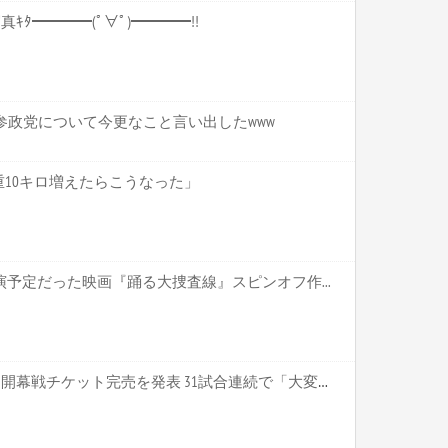
合写真ｷﾀ━━━━(ﾟ∀ﾟ)━━━━!!
参政党について今更なこと言い出したwww
10キロ増えたらこうなった」
演予定だった映画『踊る大捜査線』スピンオフ作...
【困惑】J1岡山さん、ホーム開幕戦チケット完売を発表 31試合連続で「大変申し訳なく思っております」・・・・・・・・・