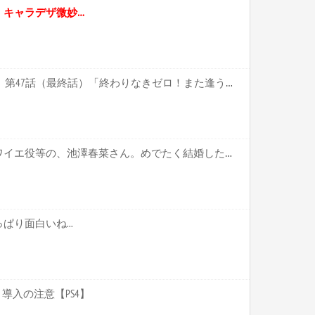
、キャラデザ微妙…
ポケットモンスター XY&Z 第47話（最終話）「終わりなきゼロ！また逢う日まで！！」 感想【キャプ画像あり】
【声優】「ウマ娘」のブロワイエ役等の、池澤春菜さん。めでたく結婚したのだが、ざーさんと間違われるって…【ざーさん、結婚してたやろ？？】
り面白いね...
導入の注意【PS4】