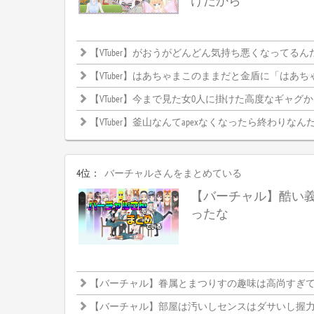
けだから
【VTuber】がおうがどんどん気持ち悪くなってるん
【VTuber】はあちゃまこのままだと金盾に「はあちゃま」って
【VTuber】今まで見た女0人に掛けた高度なギャグ
【VTuber】釜山なんてapexなくなったら終わりなんだか
4位：
バーチャルさんをまとめている
【バーチャル】酷い
ったな
【バーチャル】眷属とまつりすの趣味は高尚すぎて理解
【バーチャル】部屋は汚いしセンスはダサいし握力