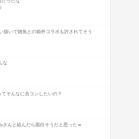
信だったな
る
較甘い扱いで雑魚との箱外コラボも許されてそう
んな
ってそんなに合コンしたいの？
にはRuさんと組んだら面白そうだと思ったｗ