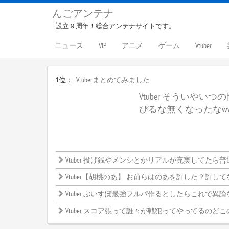
んごアンテナ
設立９周年！総合アンテナサイトです。
ニュース
VIP
アニメ
ゲーム
Vtuber
1位：
Vtuberまとめてみました
Vtuber そういやい
ぴるな無くなったなw
Vtuber 投げ銭やメンシとかリアルが充実してたら普通しないよね
Vtuber【胡桃のあ】 お前らはのあを許した？許してない？←みんなの意見がこ
Vtuber ぶいすぽ最強フルパ作るとしたらこれで異論ないよな？←
Vtuber スコア張って誰々が戦犯ってやってるのどこ