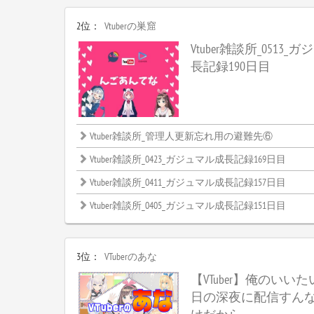
2位：
Vtuberの巣窟
Vtuber雑談所_0513
長記録190日目
Vtuber雑談所_管理人更新忘れ用の避難先⑥
Vtuber雑談所_0423_ガジュマル成長記録169日目
Vtuber雑談所_0411_ガジュマル成長記録157日目
Vtuber雑談所_0405_ガジュマル成長記録151日目
3位：
VTuberのあな
【VTuber】俺のいい
日の深夜に配信すん