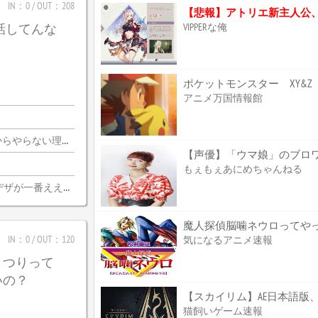
IN：0 / OUT：208
【悲報】アトリエ新主人公
VIPPERな俺
じ話してんな
アニメ万国情報館
由がないんだわ・・・
もぇもぇあにめちゃんねる
デザが一番ええな
魔人探偵脳噛ネウロってやっぱ
IN：0 / OUT：120
気になるアニメ速報
まつりって
いの？
【スカイリム】AE日本語版、
猫飼いゲーム速報