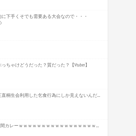
的に下手くそでも需要ある大会なので・・・
め
ちゃけどうだった？質だった？【Vtuber】
ホロライブ【かかげ】これ正直桐生会利用した乞食行為にしか見えないんだがいいのかこれ かかげって直接関わりがあるわけじゃないだろ【Vtuber】
【画像】安心系JCが作った林間カレーｗｗｗｗｗｗｗｗｗｗｗｗｗｗｗｗｗｗｗｗｗｗｗｗ