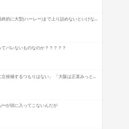
【疑問】バイク乗り特有の最終的に大型(ハーレー)まで上り詰めないといけない風潮←これ
ってバレないものなのか？？？？？
京都県知事「京都が副首都に立候補するつもりはない」 「大阪は正直みっともないですよ」との声も
i++が頭に入ってこないんだが