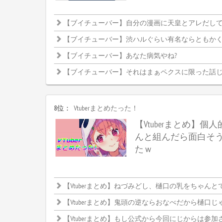
【ブイチューバー】自分の漫画に天皇とアレだし
【ブイチューバー】渋ハルぐらい有名ならともかく、まひまひだと釈
【ブイチューバー】あなた病気やね?
【ブイチューバー】それはまぁペクスに限った話
8位：
Vtuberまとめたった！
【Vtuberまとめ】個人
んと組んだら面白そ
たｗ
【Vtuberまとめ】ねづみどし、樋口の乳をちゃんとでか
【Vtuberまとめ】鬼頭の逆ならおなべだから樋口じ
【Vtuberまとめ】もし公式から今回にじからは参加させませんって発表したらどうなるんだろ、CRカップ中止になるんかなにじと絡めな