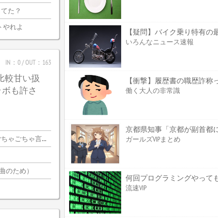
ってた？
トやれよ
いろんなニュース速報
IN：0 / OUT：163
は比較甘い扱
【衝撃】履歴書の職歴詐称
ラボも許さ
働く大人の非常識
ちゃ言ってんの…？
ガールズVIPまとめ
2曲のため）
何回プログラミングやっても
流速VIP