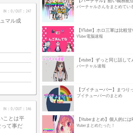
【バーチャル】酷い義務配
バーチャルさんをまとめてい
IN：0 / OUT：247
_ガジュマル成
【VTuber】ホロ三軍は比
VTuber電脳速報
【vtuber】ずっと同じ話して
バーチャル速報
【ブイチューバー】まつり
ブイチューバーのまとめ
IN：0 / OUT：146
たいことは平
【Vtuberまとめ】個人的
なって事だ
Vtuberまとめたった！