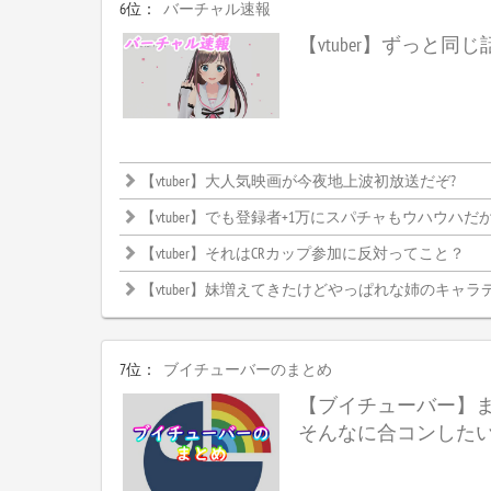
6位：
バーチャル速報
【vtuber】ずっと同
【vtuber】大人気映画が今夜地上波初放送だぞ?
【vtuber】でも登録者+1万にスパチャもウハウハだからやらない理
【vtuber】それはCRカップ参加に反対ってこと？
【vtuber】妹増えてきたけどやっぱれな姉のキャラ
7位：
ブイチューバーのまとめ
【ブイチューバー】
そんなに合コンした