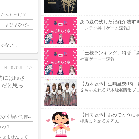
てたんだっけ？
あつ森の残した記録が凄す
迦側のコメ欄が誰？
ニンテン丼【ゲーム速報】
じゃないし
社畜ゲーマー速報
IN：0 / OUT：174
的にはRuさ
【乃木坂46】生駒里奈(18
うだと思っ
２ちゃんねる乃木坂46情報ブ
【日向坂46】おめでとうに
く描いて偉いぞ?
櫻坂まとめるんるん
ゃね？
いならプロ側としてはなんの利点もないし