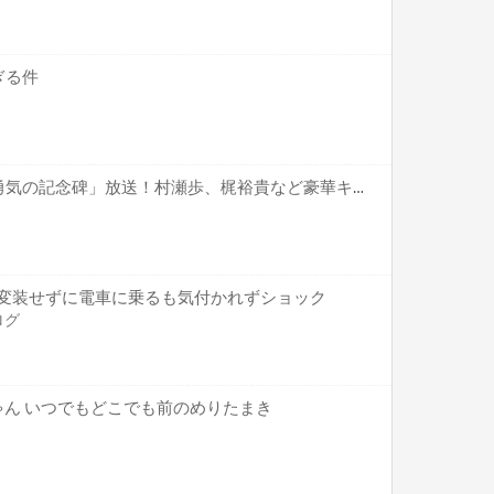
ぎる件
「王様ランキング」特番「勇気の記念碑」放送！村瀬歩、梶裕貴など豪華キャスト出演！
) 変装せずに電車に乗るも気付かれずショック
ログ
ゃん いつでもどこでも前のめりたまき