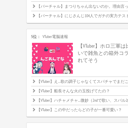
【バーチャル】まつりちゃん出ないのか。理由言
【バーチャル】にじさんじ104人でガチの実力テス
5位：
VTuber電脳速報
【VTuber】ホロ三軍
いで雑魚との箱外コ
れてそう
【VTuber】え…歌の調子じゃなくてスパチャでまだごちゃご
【VTuber】船長そんな火の玉投げてたの？
【VTuber】ハチャメチャ…微妙（2ndで歌い、スバル
【VTuber】この中だったらどの子が一番可愛い？