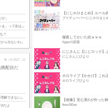
【にじホロまとめ】ルール
ブイチューバーにじホロまと
だが…
刻まれるけどいいのか
かな？
徹夜してかいた絵ｗｗｗ
ら出ないわけがない
Vipperの部屋
にじさんじ【にじロック】ぶっ
にじさんじびより
IN：0 / OUT：22
義務配信だ
ホロライブびより
できないわｗｗ
News30Over
50だよ