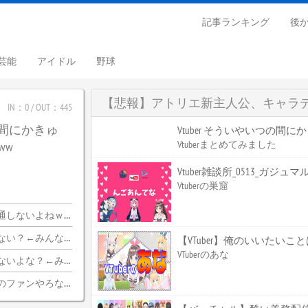
記事ランキング
後
芸能
アイドル
野球
【悲報】アトリエ新主人公、キャラ
IN：0 / OUT：445
つの間にかきゅ
Vtuber そういやいつの間
Vtuberまとめてみました
ww
Vtuber雑談所_0513_ガジュ
Vtuberの巣窟
ｗｗｗｗｗｗｗｗｗｗ
ちらｗｗｗｗｗｗｗｗｗｗ
【VTuber】俺のいいたい
VTuberのあな
みんな納得wwwww
のファンやろな…？