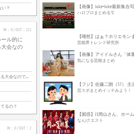
【画像】Juice=Juice最新集
ない？
ハロプロまとめる℃
IN：0 / OUT：211
【唖然】はぁ？ホリエモン 
ルール的に
芸能界トレンド研究所
る大会なの
【画像】アイドルさん「体重
気になる芸能まとめ
会なので・・・
【フジ】佐藤二朗（57） 主
芸スポまとめイッテみよう！
ってるの？
なんJクエスト
IN：0 / OUT：2