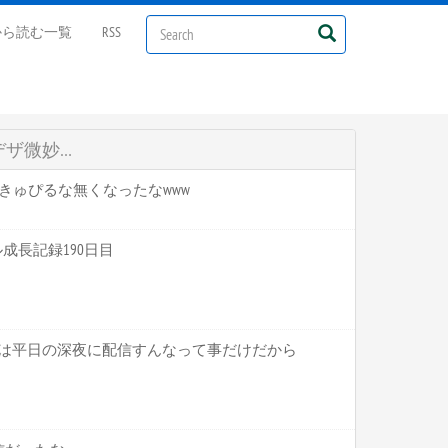
から読む一覧
RSS
デザ微妙…
にかきゅぴるな無くなったなwww
マル成長記録190日目
ことは平日の深夜に配信すんなって事だけだから