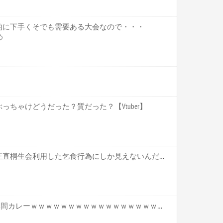
的に下手くそでも需要ある大会なので・・・
め
ちゃけどうだった？質だった？【Vtuber】
ホロライブ【かかげ】これ正直桐生会利用した乞食行為にしか見えないんだがいいのかこれ かかげって直接関わりがあるわけじゃないだろ【Vtuber】
【画像】安心系JCが作った林間カレーｗｗｗｗｗｗｗｗｗｗｗｗｗｗｗｗｗｗｗｗｗｗｗｗ