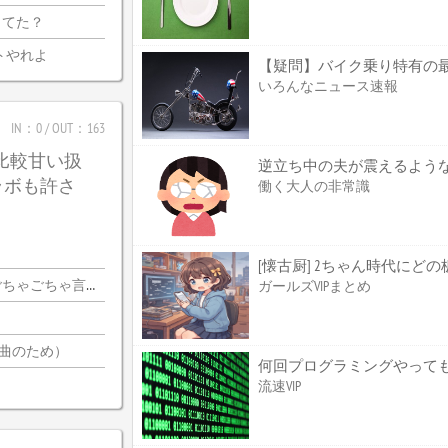
ってた？
トやれよ
いろんなニュース速報
IN：0 / OUT：163
は比較甘い扱
ラボも許さ
働く大人の非常識
[懐古厨] 2ちゃん時代に
ちゃ言ってんの…？
ガールズVIPまとめ
2曲のため）
何回プログラミングやっても
流速VIP