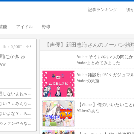
記事ランキング
後
芸能
アイドル
野球
【声優】新田恵海さんのノーバン始
IN：0 / OUT：445
つの間にかきゅ
Vtuber そういやいつの間
Vtuberまとめてみました
ww
Vtuber雑談所_0513_ガジュ
Vtuberの巣窟
ｗｗｗｗｗｗｗｗｗｗ
ちらｗｗｗｗｗｗｗｗｗｗ
【VTuber】俺のいいたい
VTuberのあな
みんな納得wwwww
のファンやろな…？