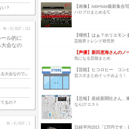
【画像】Juice=Juice最新集
ない？
ハロプロまとめる℃
IN：0 / OUT：211
【唖然】はぁ？ホリエモン 
ルール的に
芸能界トレンド研究所
る大会なの
【声優】新田恵海さんのノ
気になる芸能まとめ
【芸能】ヒコロヒー コン
会なので・・・
芸スポまとめイッテみよう！
ってるの？
なんJクエスト
IN：0 / OUT：2