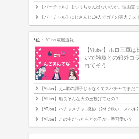
【バーチャル】まつりちゃん出ないのか。理由言
【バーチャル】にじさんじ104人でガチの実力テス
5位：
VTuber電脳速報
【VTuber】ホロ三軍
いで雑魚との箱外コ
れてそう
【VTuber】え…歌の調子じゃなくてスパチャでまだごちゃご
【VTuber】船長そんな火の玉投げてたの？
【VTuber】ハチャメチャ…微妙（2ndで歌い、スバル
【VTuber】この中だったらどの子が一番可愛い？