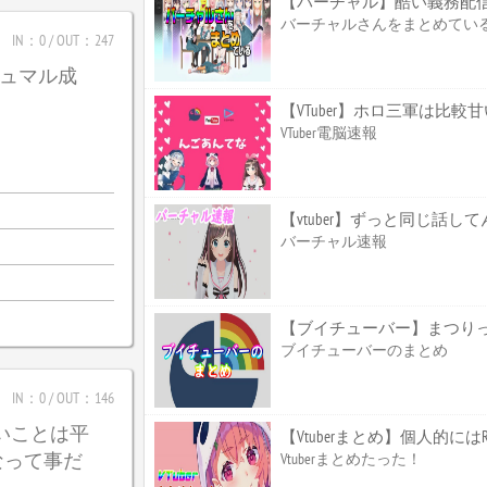
【バーチャル】酷い義務配
バーチャルさんをまとめてい
IN：0 / OUT：247
_ガジュマル成
【VTuber】ホロ三軍は比
VTuber電脳速報
【vtuber】ずっと同じ話して
バーチャル速報
【ブイチューバー】まつり
ブイチューバーのまとめ
IN：0 / OUT：146
たいことは平
【Vtuberまとめ】個人的
なって事だ
Vtuberまとめたった！