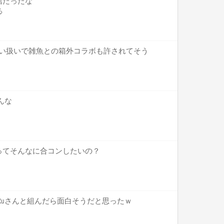
信だったな
る
較甘い扱いで雑魚との箱外コラボも許されてそう
んな
ってそんなに合コンしたいの？
にはRuさんと組んだら面白そうだと思ったｗ