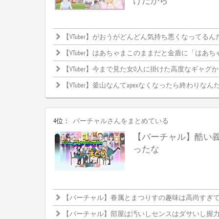
けだから
【VTuber】がおうがどんどん気持ち悪くなってるん
【VTuber】はあちゃまこのままだと金盾に「はあちゃま」って
【VTuber】今まで見た女0人に掛けた高度なギャグ
【VTuber】釜山なんてapexなくなったら終わりなんだか
4位：
バーチャルさんをまとめている
【バーチャル】酷い
ったな
【バーチャル】眷属とまつりすの趣味は高尚すぎて理解
【バーチャル】部屋は汚いしセンスはダサいし握力