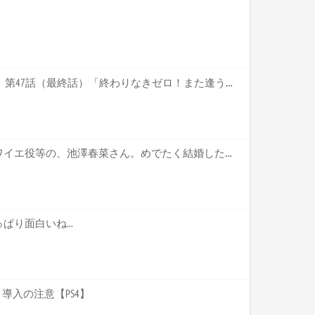
ポケットモンスター XY&Z 第47話（最終話）「終わりなきゼロ！また逢う日まで！！」 感想【キャプ画像あり】
【声優】「ウマ娘」のブロワイエ役等の、池澤春菜さん。めでたく結婚したのだが、ざーさんと間違われるって…【ざーさん、結婚してたやろ？？】
り面白いね...
導入の注意【PS4】