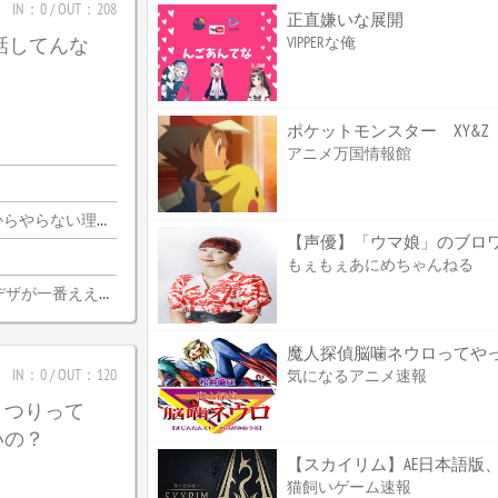
IN：0 / OUT：208
正直嫌いな展開
VIPPERな俺
じ話してんな
アニメ万国情報館
由がないんだわ・・・
もぇもぇあにめちゃんねる
デザが一番ええな
魔人探偵脳噛ネウロってやっぱ
IN：0 / OUT：120
気になるアニメ速報
まつりって
いの？
【スカイリム】AE日本語版、
猫飼いゲーム速報