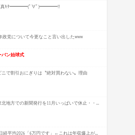
合写真ｷﾀ━━━━(ﾟ∀ﾟ)━━━━!!
参政党について今更なこと言い出したwww
ーバン始球式
ビニで割引おにぎりは〝絶対買わない〟理由
【悲報】産経新聞社さん、東北地方での新聞発行を11月いっぱいで休止・・・・・・・・・
日経平均2013「1万円です」日経平均2026「6万円です」←これは年収爆上がりしたんやろなぁ…