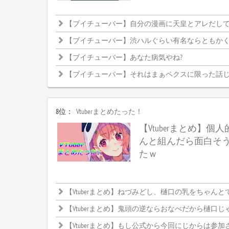
【ブイチューバー】自分の漫画に天皇とアレだし
【ブイチューバー】渋ハルぐらい有名ならともかく、まひまひだと釈
【ブイチューバー】あなた病気やね?
【ブイチューバー】それはまぁペクスに限った話
8位：
Vtuberまとめたった！
【Vtuberまとめ】個人
んと組んだら面白そ
たｗ
【Vtuberまとめ】ねづみどし、樋口の乳をちゃんとでか
【Vtuberまとめ】鬼頭の逆ならおなべだから樋口じ
【Vtuberまとめ】もし公式から今回にじからは参加させませんって発表したらどうなるんだろ、CRカップ中止になるんかなにじと絡めな