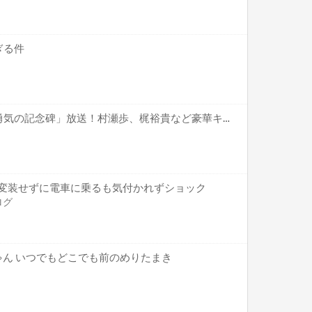
ぎる件
「王様ランキング」特番「勇気の記念碑」放送！村瀬歩、梶裕貴など豪華キャスト出演！
) 変装せずに電車に乗るも気付かれずショック
ログ
ゃん いつでもどこでも前のめりたまき