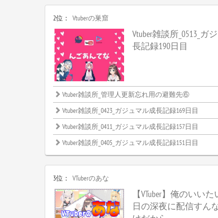
2位：
Vtuberの巣窟
Vtuber雑談所_0513
長記録190日目
Vtuber雑談所_管理人更新忘れ用の避難先⑥
Vtuber雑談所_0423_ガジュマル成長記録169日目
Vtuber雑談所_0411_ガジュマル成長記録157日目
Vtuber雑談所_0405_ガジュマル成長記録151日目
3位：
VTuberのあな
【VTuber】俺のいい
日の深夜に配信すん