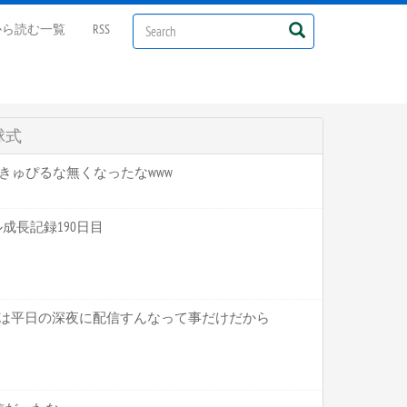
から読む一覧
RSS
球式
にかきゅぴるな無くなったなwww
マル成長記録190日目
ことは平日の深夜に配信すんなって事だけだから