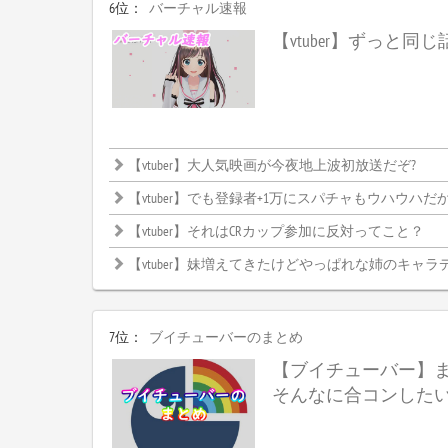
6位：
バーチャル速報
【vtuber】ずっと同
【vtuber】大人気映画が今夜地上波初放送だぞ?
【vtuber】でも登録者+1万にスパチャもウハウハだからやらない理
【vtuber】それはCRカップ参加に反対ってこと？
【vtuber】妹増えてきたけどやっぱれな姉のキャラ
7位：
ブイチューバーのまとめ
【ブイチューバー】
そんなに合コンした