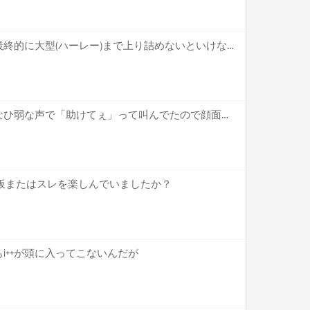
【疑問】バイク乗り特有の最終的に大型(ハーレー)まで上り詰めないといけない風潮←これ
逆立ち中の夫が震えるようなひ弱な声で「助けてぇ」って叫んでたので顔面を見てみた結果ｗｗｗｗｗｗ
どの板またはスレを楽しんでいましたか？
i++が頭に入ってこないんだが