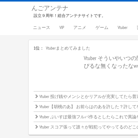
んごアンテナ
設立９周年！総合アンテナサイトです。
ニュース
VIP
アニメ
ゲーム
Vtuber
1位：
Vtuberまとめてみました
Vtuber そういやい
ぴるな無くなったなw
Vtuber 投げ銭やメンシとかリアルが充実してたら普通しないよね
Vtuber【胡桃のあ】 お前らはのあを許した？許してない？←みんなの意見がこ
Vtuber ぶいすぽ最強フルパ作るとしたらこれで異論ないよな？←
Vtuber スコア張って誰々が戦犯ってやってるのどこ