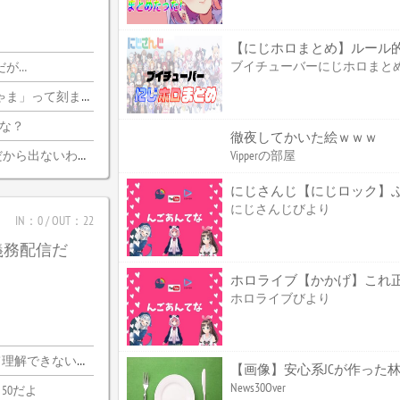
【にじホロまとめ】ルール
ブイチューバーにじホロまと
だが…
刻まれるけどいいのか
かな？
徹夜してかいた絵ｗｗｗ
ら出ないわけがない
Vipperの部屋
にじさんじ【にじロック】ぶっ
にじさんじびより
IN：0 / OUT：22
義務配信だ
ホロライブびより
できないわｗｗ
News30Over
50だよ