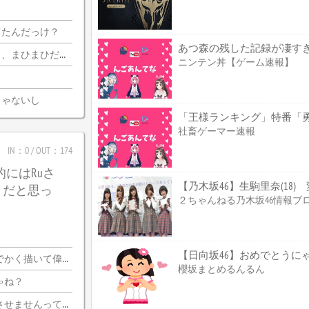
てたんだっけ？
あつ森の残した記録が凄す
迦側のコメ欄が誰？
ニンテン丼【ゲーム速報】
じゃないし
社畜ゲーマー速報
IN：0 / OUT：174
的にはRuさ
【乃木坂46】生駒里奈(18
うだと思っ
２ちゃんねる乃木坂46情報ブ
【日向坂46】おめでとうに
く描いて偉いぞ?
櫻坂まとめるんるん
ゃね？
いならプロ側としてはなんの利点もないし