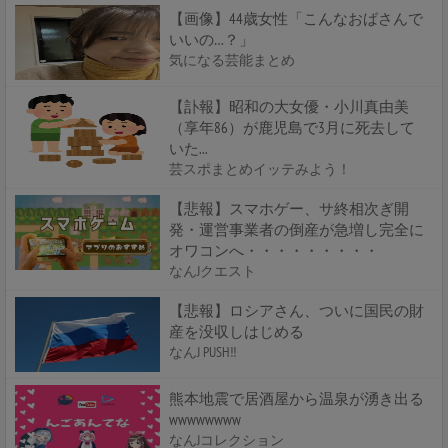
【画像】44歳女性「こんなおばさんで
いいの…？」
気になる芸能まとめ
【訃報】昭和の大女優・小川真由美
（享年86）が鹿児島で3月に死去して
いた...
芸スポまとめイッテみよう！
【悲報】スマホゲー、サ終相次ぎ開
発・運営事業者の倒産が急増し完全に
オワコンへ・・・・・・・・・
なんJクエスト
【悲報】ロシアさん、ついに国民の財
産を没収しはじめる
なんJ PUSH!!
熊本地震で居酒屋から温泉が湧き出る
wwwwwwww
なんJコレクション