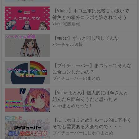
【VTuber】ホロ三軍は比較甘い扱いで
雑魚との箱外コラボも許されてそう
VTuber電脳速報
【vtuber】ずっと同じ話してんな
バーチャル速報
【ブイチューバー】まつりってそんな
に合コンしたいの？
ブイチューバーのまとめ
【Vtuberまとめ】個人的にはRuさんと
組んだら面白そうだと思ったｗ
Vtuberまとめたった！
【にじホロまとめ】ルール的に下手く
そでも需要ある大会なので・・・
ブイチューバーにじホロまとめ