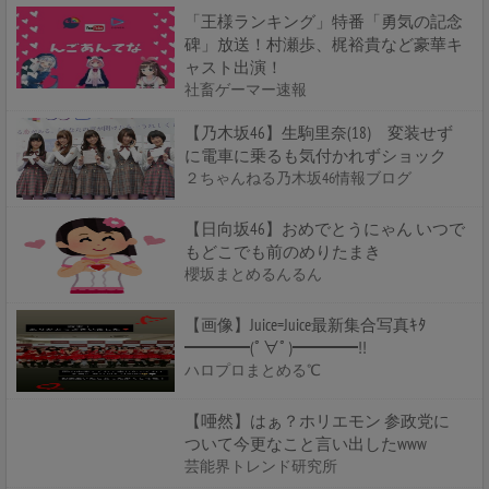
「王様ランキング」特番「勇気の記念
碑」放送！村瀬歩、梶裕貴など豪華キ
ャスト出演！
社畜ゲーマー速報
【乃木坂46】生駒里奈(18) 変装せず
に電車に乗るも気付かれずショック
２ちゃんねる乃木坂46情報ブログ
【日向坂46】おめでとうにゃん いつで
もどこでも前のめりたまき
櫻坂まとめるんるん
【画像】Juice=Juice最新集合写真ｷﾀ
━━━━(ﾟ∀ﾟ)━━━━!!
ハロプロまとめる℃
【唖然】はぁ？ホリエモン 参政党に
ついて今更なこと言い出したwww
芸能界トレンド研究所