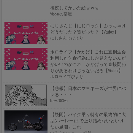
徹夜してかいた絵ｗｗｗ
Vipperの部屋
にじさんじ【にじロック】ぶっちゃけ
どうだった？質だった？【Vtuber】
にじさんじびより
ホロライブ【かかげ】これ正直桐生会
利用した乞食行為にしか見えないんだ
がいいのかこれ かかげって直接関わ
りがあるわけじゃないだろ【Vtuber】
ホロライブびより
【悲報】日本のマヨネーズが世界にバ
レる・・・
News30Over
【疑問】バイク乗り特有の最終的に大
型(ハーレー)まで上り詰めないといけ
ない風潮←これ