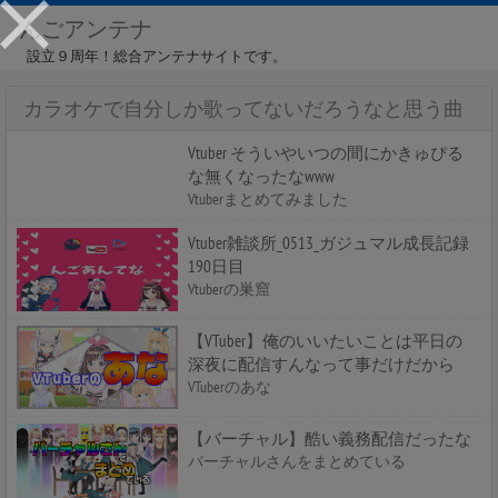
んごアンテナ
設立９周年！総合アンテナサイトです。
カラオケで自分しか歌ってないだろうなと思う曲
Vtuber そういやいつの間にかきゅぴる
な無くなったなwww
Vtuberまとめてみました
Vtuber雑談所_0513_ガジュマル成長記録
190日目
Vtuberの巣窟
【VTuber】俺のいいたいことは平日の
深夜に配信すんなって事だけだから
VTuberのあな
【バーチャル】酷い義務配信だったな
バーチャルさんをまとめている