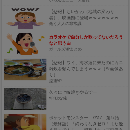
いろんなニュース速報
【悲報】ちいかわ（地域の変わり
者）、映画館に登場ｗｗｗｗｗｗｗ
働く大人の非常識
カラオケで自分しか歌ってないだろう
なと思う曲
ガールズVIPまとめ
【悲報】ワイ、海水浴に来たのにカニ
雑炊を頼んでしまうｗｗｗ（※画像あ
り）
流速VIP
久々に七輪焼きやるでー
VIPPERな俺
ポケットモンスター XY&Z 第47話
（最終話）「終わりなきゼロ！また逢
う日まで！！」 感想【キャプ画像あ