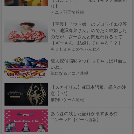
り】
アニメ万国情報館
【声優】「ウマ娘」のブロワイエ役等
の、池澤春菜さん。めでたく結婚した
のだが、ざーさんと間違われるって…
【ざーさん、結婚してたやろ？？】
もぇもぇあにめちゃんねる
魔人探偵脳噛ネウロってやっぱり面白
いね...
気になるアニメ速報
【スカイリム】AE日本語版、導入の注
意【PS4】
猫飼いゲーム速報
あつ森の残した記録が凄すぎる件
ニンテン丼【ゲーム速報】