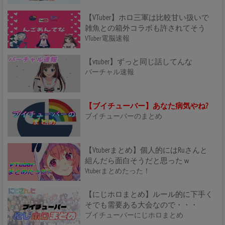
【VTuber】ホロ三軍は比較甘い扱いで
雑魚との箱外コラボも許されてそう
VTuber電脳速報
【vtuber】ずっと同じ話してんな
バーチャル速報
【ブイチューバー】あなた病気やね?
ブイチューバーのまとめ
【Vtuberまとめ】個人的にはRuさんと
組んだら面白そうだと思ったｗ
Vtuberまとめたった！
【にじホロまとめ】ルール的に下手く
そでも需要ある大会なので・・・
ブイチューバーにじホロまとめ