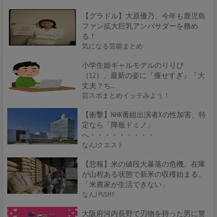
【グラドル】大原優乃、今年も鹿児島
ファン拡大巨乳アンバサダーを務め
る！
気になる芸能まとめ
小学生姫ギャルモデルのりりぴ
（12）、最新の姿に「痩せすぎ」「大
丈夫？ち...
芸スポまとめイッテみよう！
【衝撃】NHK番組出演者Xの性加害、特
定なら「降板ドミノ」
へ・・・・・・・・・
なんJクエスト
【悲報】米の値段大暴落の危機。在庫
が山程ある状態で新米の収穫始まる。
「米農家が生活できない」
なんJ PUSH!!
大阪府河内長野で刃物を持った男に警