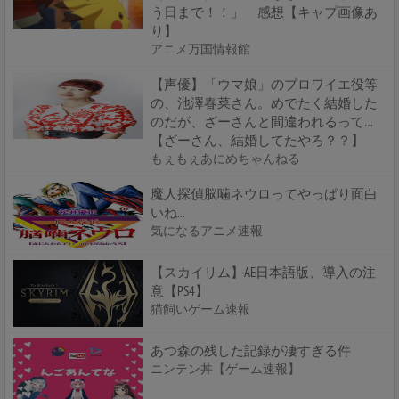
う日まで！！」 感想【キャプ画像あ
り】
アニメ万国情報館
【声優】「ウマ娘」のブロワイエ役等
の、池澤春菜さん。めでたく結婚した
のだが、ざーさんと間違われるって…
【ざーさん、結婚してたやろ？？】
もぇもぇあにめちゃんねる
魔人探偵脳噛ネウロってやっぱり面白
いね...
気になるアニメ速報
【スカイリム】AE日本語版、導入の注
意【PS4】
猫飼いゲーム速報
あつ森の残した記録が凄すぎる件
ニンテン丼【ゲーム速報】