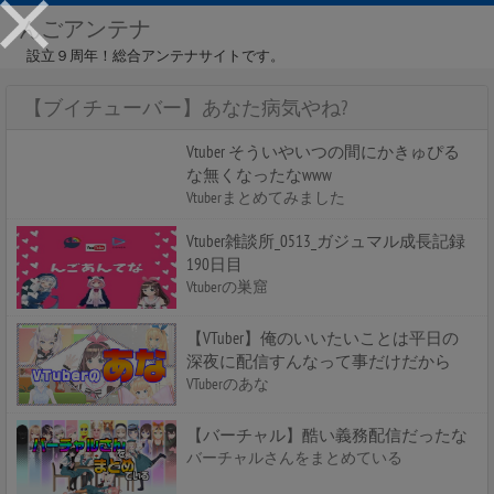
んごアンテナ
設立９周年！総合アンテナサイトです。
【ブイチューバー】あなた病気やね?
Vtuber そういやいつの間にかきゅぴる
な無くなったなwww
Vtuberまとめてみました
Vtuber雑談所_0513_ガジュマル成長記録
190日目
Vtuberの巣窟
【VTuber】俺のいいたいことは平日の
深夜に配信すんなって事だけだから
VTuberのあな
【バーチャル】酷い義務配信だったな
バーチャルさんをまとめている