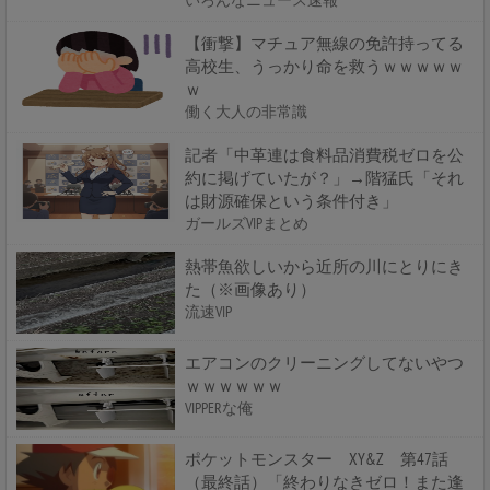
いろんなニュース速報
【衝撃】マチュア無線の免許持ってる
高校生、うっかり命を救うｗｗｗｗｗ
ｗ
働く大人の非常識
記者「中革連は食料品消費税ゼロを公
約に掲げていたが？」→階猛氏「それ
は財源確保という条件付き」
ガールズVIPまとめ
熱帯魚欲しいから近所の川にとりにき
た（※画像あり）
流速VIP
エアコンのクリーニングしてないやつ
ｗｗｗｗｗｗ
VIPPERな俺
ポケットモンスター XY&Z 第47話
（最終話）「終わりなきゼロ！また逢