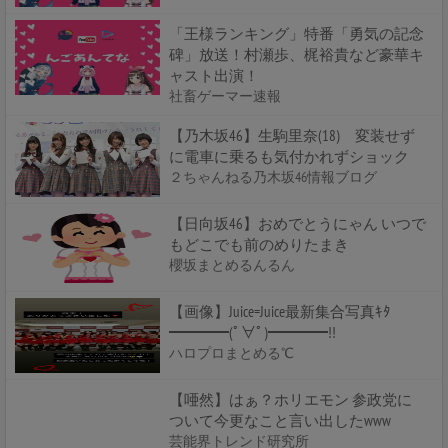
「王様ランキング」特番「勇気の記念
碑」放送！村瀬歩、梶裕貴など豪華キ
ャスト出演！
社畜ゲーマー速報
【乃木坂46】生駒里奈(18) 変装せず
に電車に乗るも気付かれずショック
２ちゃんねる乃木坂46情報ブログ
【日向坂46】おめでとうにゃん いつで
もどこでも前のめりたまき
櫻坂まとめるんるん
【画像】Juice=Juice最新集合写真ｷﾀ
━━━━(ﾟ∀ﾟ)━━━━!!
ハロプロまとめる℃
【唖然】はぁ？ホリエモン 参政党に
ついて今更なこと言い出したwww
芸能界トレンド研究所