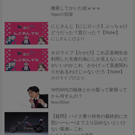
徹夜してかいた絵ｗｗｗ
Vipperの部屋
にじさんじ【にじロック】ぶっちゃけ
どうだった？質だった？【Vtuber】
にじさんじびより
ホロライブ【かかげ】これ正直桐生会
利用した乞食行為にしか見えないんだ
がいいのかこれ かかげって直接関わ
りがあるわけじゃないだろ【Vtuber】
ホロライブびより
30代40代の独身とか小梨って家帰って
から何すんの？
News30Over
【疑問】バイク乗り特有の最終的に大
型(ハーレー)まで上り詰めないといけ
ない風潮←これ