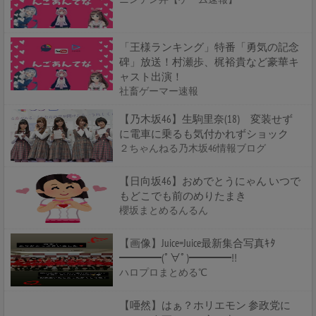
「王様ランキング」特番「勇気の記念
碑」放送！村瀬歩、梶裕貴など豪華キ
ャスト出演！
社畜ゲーマー速報
【乃木坂46】生駒里奈(18) 変装せず
に電車に乗るも気付かれずショック
２ちゃんねる乃木坂46情報ブログ
【日向坂46】おめでとうにゃん いつで
もどこでも前のめりたまき
櫻坂まとめるんるん
【画像】Juice=Juice最新集合写真ｷﾀ
━━━━(ﾟ∀ﾟ)━━━━!!
ハロプロまとめる℃
【唖然】はぁ？ホリエモン 参政党に