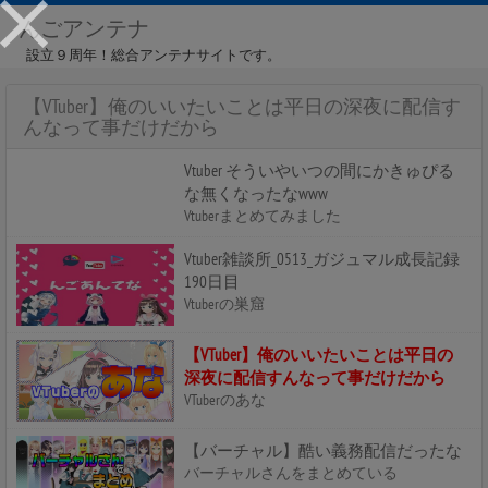
んごアンテナ
設立９周年！総合アンテナサイトです。
【VTuber】俺のいいたいことは平日の深夜に配信す
んなって事だけだから
Vtuber そういやいつの間にかきゅぴる
な無くなったなwww
Vtuberまとめてみました
Vtuber雑談所_0513_ガジュマル成長記録
190日目
Vtuberの巣窟
【VTuber】俺のいいたいことは平日の
深夜に配信すんなって事だけだから
VTuberのあな
【バーチャル】酷い義務配信だったな
バーチャルさんをまとめている