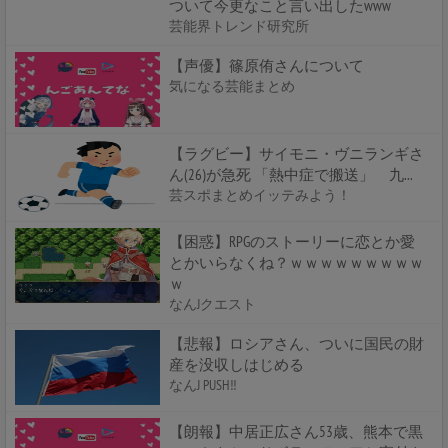
ついて今更なこと言い出したwww
芸能界トレンド研究所
【声優】篠原侑さんについて
気になる芸能まとめ
【ラグビー】サイモニ・ヴニランギさ
ん(26)が急死 「熱中症で搬送」 九...
芸スポまとめイッテみよう！
【困惑】RPGのストーリーに恋とか愛
とかいらなくね？ｗｗｗｗｗｗｗｗｗ
ｗ
なんJクエスト
【悲報】ロシアさん、ついに国民の財
産を没収しはじめる
なんJ PUSH!!
【朗報】中居正広さん53歳、熊本で黒