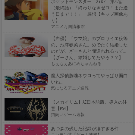
ポケットモンスター XY&Z 第47話
（最終話）「終わりなきゼロ！また逢
う日まで！！」 感想【キャプ画像あ
り】
アニメ万国情報館
【声優】「ウマ娘」のブロワイエ役等
の、池澤春菜さん。めでたく結婚した
のだが、ざーさんと間違われるって…
【ざーさん、結婚してたやろ？？】
もぇもぇあにめちゃんねる
魔人探偵脳噛ネウロってやっぱり面白
いね...
気になるアニメ速報
【スカイリム】AE日本語版、導入の注
意【PS4】
猫飼いゲーム速報
あつ森の残した記録が凄すぎる件
ニンテン丼【ゲーム速報】