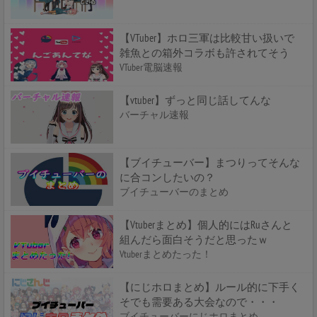
【VTuber】ホロ三軍は比較甘い扱いで
雑魚との箱外コラボも許されてそう
VTuber電脳速報
【vtuber】ずっと同じ話してんな
バーチャル速報
【ブイチューバー】まつりってそんな
に合コンしたいの？
ブイチューバーのまとめ
【Vtuberまとめ】個人的にはRuさんと
組んだら面白そうだと思ったｗ
Vtuberまとめたった！
【にじホロまとめ】ルール的に下手く
そでも需要ある大会なので・・・
ブイチューバーにじホロまとめ