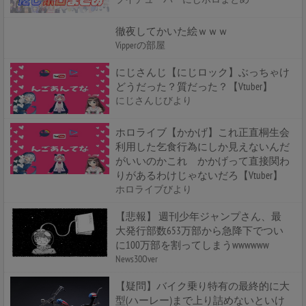
徹夜してかいた絵ｗｗｗ
Vipperの部屋
にじさんじ【にじロック】ぶっちゃけ
どうだった？質だった？【Vtuber】
にじさんじびより
ホロライブ【かかげ】これ正直桐生会
利用した乞食行為にしか見えないんだ
がいいのかこれ かかげって直接関わ
りがあるわけじゃないだろ【Vtuber】
ホロライブびより
【悲報】 週刊少年ジャンプさん、最
大発行部数653万部から急降下でつい
に100万部を割ってしまうwwwwww
News30Over
【疑問】バイク乗り特有の最終的に大
型(ハーレー)まで上り詰めないといけ