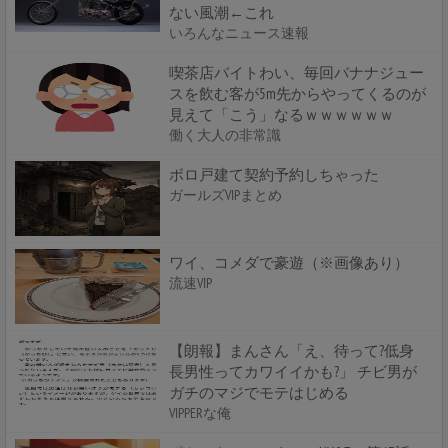
ない風潮←これ
いろんなニュース速報
喫茶店バイトわい、毎回バナナジュー
スを飲む客が5m先からやってくるのが
見えて「こう」なるｗｗｗｗｗｗ
働く大人の非常識
ボロ戸建て契約予約しちゃった
ガールズVIPまとめ
ワイ、コメダで豪遊（※画像あり）
流速VIP
【朗報】まんさん「え、待って?低身
長男性ってカワイイかも?」 チビ男が
ガチのマジでモテはじめる
VIPPERな俺