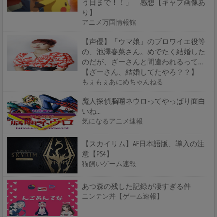
う日まで！！」 感想【キャプ画像あ
り】
アニメ万国情報館
【声優】「ウマ娘」のブロワイエ役等
の、池澤春菜さん。めでたく結婚した
のだが、ざーさんと間違われるって…
【ざーさん、結婚してたやろ？？】
もぇもぇあにめちゃんねる
魔人探偵脳噛ネウロってやっぱり面白
いね...
気になるアニメ速報
【スカイリム】AE日本語版、導入の注
意【PS4】
猫飼いゲーム速報
あつ森の残した記録が凄すぎる件
ニンテン丼【ゲーム速報】