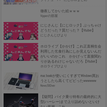
徹夜してかいた絵ｗｗｗ
Vipperの部屋
にじさんじ【にじロック】ぶっちゃけ
どうだった？質だった？【Vtuber】
にじさんじびより
ホロライブ【かかげ】これ正直桐生会
利用した乞食行為にしか見えないんだ
がいいのかこれ かかげって直接関わ
りがあるわけじゃないだろ【Vtuber】
ホロライブびより
mac bookが使いにくすぎてWindows買お
うとしたら高くてビビったwwwwww
News30Over
【疑問】バイク乗り特有の最終的に大
型(ハーレー)まで上り詰めないといけ
ない風潮←これ