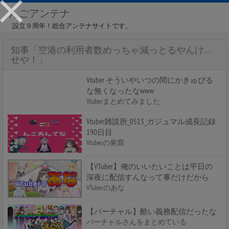
んごアンテナ
設立９周年！総合アンテナサイトです。
知事「空港の利用者数めっちゃ減っとるやんけ…
せや！」
Vtuber そういやいつの間にかきゅぴる
な無くなったなwww
Vtuberまとめてみました
Vtuber雑談所_0513_ガジュマル成長記録
190日目
Vtuberの巣窟
【VTuber】俺のいいたいことは平日の
深夜に配信すんなって事だけだから
VTuberのあな
【バーチャル】酷い義務配信だったな
バーチャルさんをまとめている