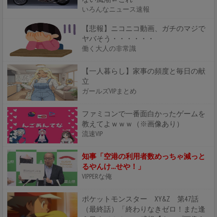
いろんなニュース速報
【悲報】ニコニコ動画、ガチのマジで
ヤバそう・・・・・・
働く大人の非常識
【一人暮らし】家事の頻度と毎日の献
立
ガールズVIPまとめ
ファミコンで一番面白かったゲームを
教えてよｗｗｗ（※画像あり）
流速VIP
知事「空港の利用者数めっちゃ減っと
るやんけ…せや！」
VIPPERな俺
ポケットモンスター XY&Z 第47話
（最終話）「終わりなきゼロ！また逢