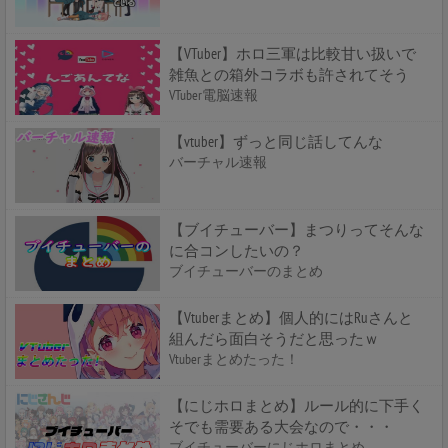
【VTuber】ホロ三軍は比較甘い扱いで
雑魚との箱外コラボも許されてそう
VTuber電脳速報
【vtuber】ずっと同じ話してんな
バーチャル速報
【ブイチューバー】まつりってそんな
に合コンしたいの？
ブイチューバーのまとめ
【Vtuberまとめ】個人的にはRuさんと
組んだら面白そうだと思ったｗ
Vtuberまとめたった！
【にじホロまとめ】ルール的に下手く
そでも需要ある大会なので・・・
ブイチューバーにじホロまとめ