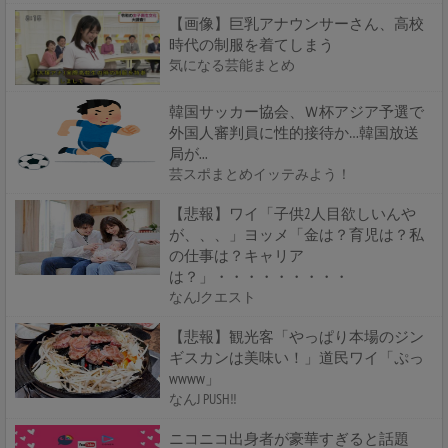
【画像】巨乳アナウンサーさん、高校
時代の制服を着てしまう
気になる芸能まとめ
韓国サッカー協会、Ｗ杯アジア予選で
外国人審判員に性的接待か…韓国放送
局が...
芸スポまとめイッテみよう！
【悲報】ワイ「子供2人目欲しいんや
が、、、」ヨッメ「金は？育児は？私
の仕事は？キャリア
は？」・・・・・・・・・
なんJクエスト
【悲報】観光客「やっぱり本場のジン
ギスカンは美味い！」道民ワイ「ぷっ
wwww」
なんJ PUSH!!
ニコニコ出身者が豪華すぎると話題