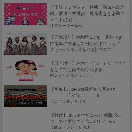
「王様ランキング」特番「勇気の記念
碑」放送！村瀬歩、梶裕貴など豪華キ
ャスト出演！
社畜ゲーマー速報
【乃木坂46】生駒里奈(18) 変装せず
に電車に乗るも気付かれずショック
２ちゃんねる乃木坂46情報ブログ
【日向坂46】おめでとうにゃん いつで
もどこでも前のめりたまき
櫻坂まとめるんるん
【画像】Juice=Juice最新集合写真ｷﾀ
━━━━(ﾟ∀ﾟ)━━━━!!
ハロプロまとめる℃
【唖然】はぁ？ホリエモン 参政党に
ついて今更なこと言い出したwww
芸能界トレンド研究所