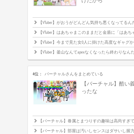
けだから
【VTuber】がおうがどんどん気持ち悪くなってるん
【VTuber】はあちゃまこのままだと金盾に「はあちゃま」って
【VTuber】今まで見た女0人に掛けた高度なギャグ
【VTuber】釜山なんてapexなくなったら終わりなんだか
4位：
バーチャルさんをまとめている
【バーチャル】酷い
ったな
【バーチャル】眷属とまつりすの趣味は高尚すぎて理解
【バーチャル】部屋は汚いしセンスはダサいし握力