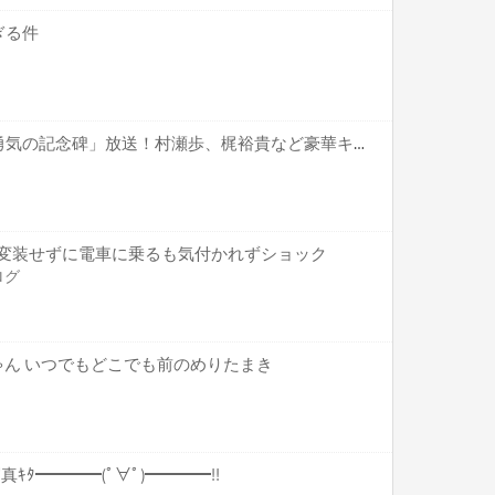
ぎる件
「王様ランキング」特番「勇気の記念碑」放送！村瀬歩、梶裕貴など豪華キャスト出演！
) 変装せずに電車に乗るも気付かれずショック
ログ
ゃん いつでもどこでも前のめりたまき
合写真ｷﾀ━━━━(ﾟ∀ﾟ)━━━━!!