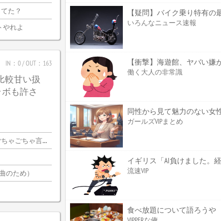
ってた？
いろんなニュース速報
トやれよ
【衝撃】海遊館、ヤバい嫌
IN：0 / OUT：163
働く大人の非常識
は比較甘い扱
ラボも許さ
同性から見て魅力のない女
ガールズVIPまとめ
ちゃ言ってんの…？
流速VIP
2曲のため）
食べ放題について語ろうや
VIPPERな俺