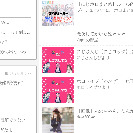
【にじホロまとめ】ルール
ブイチューバーにじホロまと
だが…
刻まれるけどいいのか
徹夜してかいた絵ｗｗｗ
Vipperの部屋
かな？
にじさんじ【にじロック】ぶっ
ら出ないわけがない
にじさんじびより
IN：0 / OUT：22
義務配信だ
ホロライブびより
【画像】あのちゃん、なんか
News30Over
できないわｗｗ
50だよ