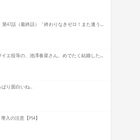
ポケットモンスター XY&Z 第47話（最終話）「終わりなきゼロ！また逢う日まで！！」 感想【キャプ画像あり】
【声優】「ウマ娘」のブロワイエ役等の、池澤春菜さん。めでたく結婚したのだが、ざーさんと間違われるって…【ざーさん、結婚してたやろ？？】
り面白いね...
導入の注意【PS4】