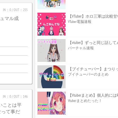
IN：0 / OUT：255
【VTuber】ホロ三軍は比
_ガジュマル成
VTuber電脳速報
【vtuber】ずっと同じ話して
バーチャル速報
【ブイチューバー】まつり
ブイチューバーのまとめ
【Vtuberまとめ】個人的
IN：0 / OUT：146
Vtuberまとめたった！
たいことは平
なって事だ