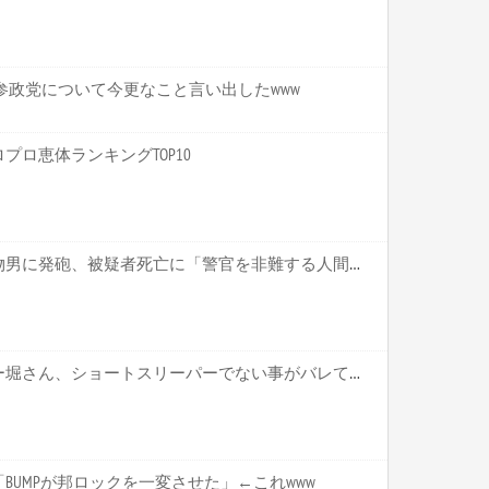
参政党について今更なこと言い出したwww
ロ恵体ランキングTOP10
倉田真由美氏、警察官が刃物男に発砲、被疑者死亡に「警官を非難する人間は、...
【悲報】ショートスリーパー堀さん、ショートスリーパーでない事がバレてしまうｗｗｗｗｗｗｗｗｗｗ
BUMPが邦ロックを一変させた」←これwww