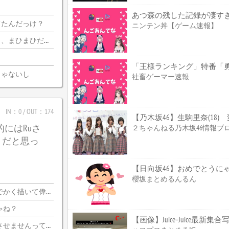
あつ森の残した記録が凄す
てたんだっけ？
ニンテン丼【ゲーム速報】
迦側のコメ欄が誰？
じゃないし
社畜ゲーマー速報
IN：0 / OUT：174
【乃木坂46】生駒里奈(18
的にはRuさ
２ちゃんねる乃木坂46情報ブ
うだと思っ
【日向坂46】おめでとうに
櫻坂まとめるんるん
く描いて偉いぞ?
ゃね？
【画像】Juice=Juice最新集
いならプロ側としてはなんの利点もないし