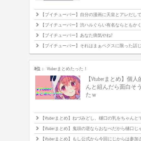
【ブイチューバー】自分の漫画に天皇とアレだし
【ブイチューバー】渋ハルぐらい有名ならともかく、まひまひだと釈
【ブイチューバー】あなた病気やね?
【ブイチューバー】それはまぁペクスに限った話
8位：
Vtuberまとめたった！
【Vtuberまとめ】個人
んと組んだら面白そ
たｗ
【Vtuberまとめ】ねづみどし、樋口の乳をちゃんとでか
【Vtuberまとめ】鬼頭の逆ならおなべだから樋口じ
【Vtuberまとめ】もし公式から今回にじからは参加させませんって発表したらどうなるんだろ、CRカップ中止になるんかなにじと絡めな