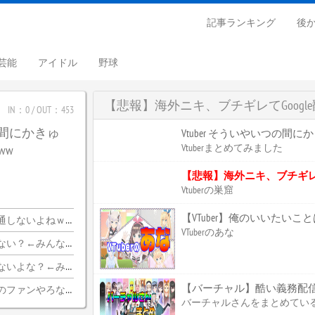
記事ランキング
後
芸能
アイドル
野球
【悲報】海外ニキ、ブチギレてGoog
IN：0 / OUT：453
つの間にかきゅ
Vtuber そういやいつの間
Vtuberまとめてみました
ww
【悲報】海外ニキ、ブチギレて
Vtuberの巣窟
【VTuber】俺のいいたい
ｗｗｗｗｗｗｗｗｗｗ
VTuberのあな
ちらｗｗｗｗｗｗｗｗｗｗ
みんな納得wwwww
【バーチャル】酷い義務配
のファンやろな…？
バーチャルさんをまとめてい