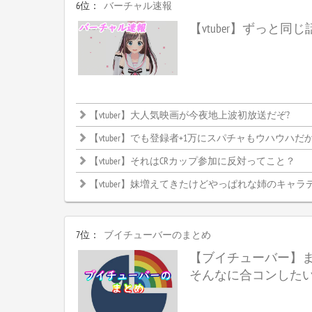
6位：
バーチャル速報
【vtuber】ずっと同
【vtuber】大人気映画が今夜地上波初放送だぞ?
【vtuber】でも登録者+1万にスパチャもウハウハだからやらない理
【vtuber】それはCRカップ参加に反対ってこと？
【vtuber】妹増えてきたけどやっぱれな姉のキャラ
7位：
ブイチューバーのまとめ
【ブイチューバー】
そんなに合コンした