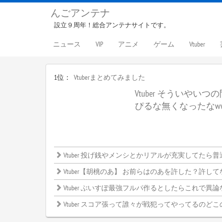
んごアンテナ
設立９周年！総合アンテナサイトです。
ニュース
VIP
アニメ
ゲーム
Vtuber
1位：
Vtuberまとめてみました
Vtuber そういやい
ぴるな無くなったなw
Vtuber 投げ銭やメンシとかリアルが充実してたら普通しないよね
Vtuber【胡桃のあ】 お前らはのあを許した？許してない？←みんなの意見がこ
Vtuber ぶいすぽ最強フルパ作るとしたらこれで異論ないよな？←
Vtuber スコア張って誰々が戦犯ってやってるのどこ