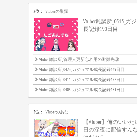
2位：
Vtuberの巣窟
Vtuber雑談所_0513
長記録190日目
Vtuber雑談所_管理人更新忘れ用の避難先⑥
Vtuber雑談所_0423_ガジュマル成長記録169日目
Vtuber雑談所_0411_ガジュマル成長記録157日目
Vtuber雑談所_0405_ガジュマル成長記録151日目
3位：
VTuberのあな
【VTuber】俺のいい
日の深夜に配信すん