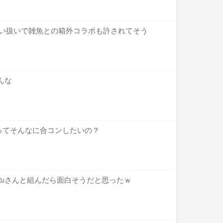
較甘い扱いで雑魚との箱外コラボも許されてそう
んな
ってそんなに合コンしたいの？
にはRuさんと組んだら面白そうだと思ったｗ