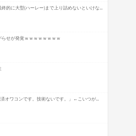
【疑問】バイク乗り特有の最終的に大型(ハーレー)まで上り詰めないといけない風潮←これ
がらせが発覚ｗｗｗｗｗｗｗｗ
性
イギリス「AI負けました。経済オワコンです。技術ないです。」←こいつがここから逆転する方法