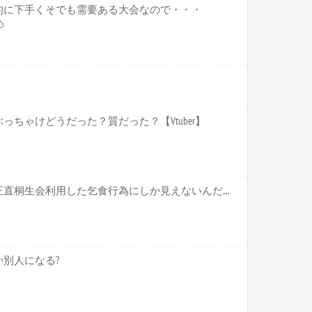
的に下手くそでも需要ある大会なので・・・
め
ちゃけどうだった？質だった？【Vtuber】
ホロライブ【かかげ】これ正直桐生会利用した乞食行為にしか見えないんだがいいのかこれ かかげって直接関わりがあるわけじゃないだろ【Vtuber】
別人になる?