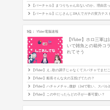
【バーチャル】まつりちゃん出ないのか。理由言
【バーチャル】にじさんじ104人でガチの実力テス
5位：
VTuber電脳速報
【VTuber】ホロ三軍
いで雑魚との箱外コ
れてそう
【VTuber】え…歌の調子じゃなくてスパチャでまだごちゃご
【VTuber】船長そんな火の玉投げてたの？
【VTuber】ハチャメチャ…微妙（2ndで歌い、スバル
【VTuber】この中だったらどの子が一番可愛い？