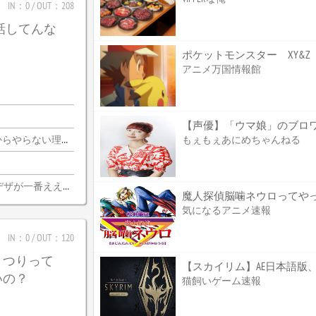
IN：0 / OUT：208
じ話してんな
アニメ万国情報館
もぇもぇあにめちゃんねる
由がないんだわ・・・
デザが一番ええな
魔人探偵脳噛ネウロってやっぱ
気になるアニメ速報
IN：0 / OUT：120
まつりって
【スカイリム】AE日本語版、
いの？
猫飼いゲーム速報