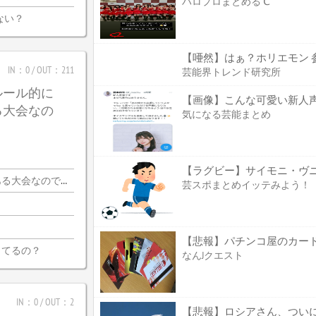
ハロプロまとめる℃
ない？
【唖然】はぁ？ホリエモン 
IN：0 / OUT：211
芸能界トレンド研究所
ルール的に
【画像】こんな可愛い新人
る大会なの
気になる芸能まとめ
【ラグビー】サイモニ・ヴニラ
会なので・・・
芸スポまとめイッテみよう！
【悲報】パチンコ屋のカー
ってるの？
なんJクエスト
IN：0 / OUT：2
【悲報】ロシアさん、つい