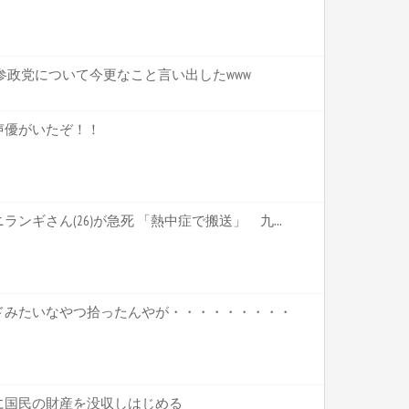
参政党について今更なこと言い出したwww
声優がいたぞ！！
ンギさん(26)が急死 「熱中症で搬送」 九...
ドみたいなやつ拾ったんやが・・・・・・・・・
に国民の財産を没収しはじめる