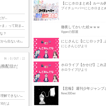
【にじホロまとめ】ルール
ブイチューバーにじホロまと
だが…
刻まれるけどいいのか
徹夜してかいた絵ｗｗｗ
Vipperの部屋
かな？
にじさんじ【にじロック】ぶっ
ら出ないわけがない
にじさんじびより
IN：0 / OUT：22
義務配信だ
ホロライブびより
News30Over
できないわｗｗ
50だよ