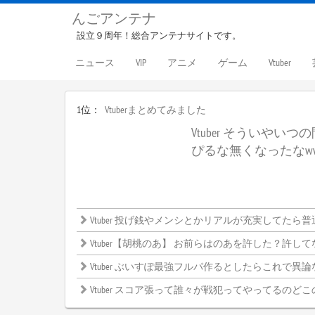
んごアンテナ
設立９周年！総合アンテナサイトです。
ニュース
VIP
アニメ
ゲーム
Vtuber
1位：
Vtuberまとめてみました
Vtuber そういやい
ぴるな無くなったなw
Vtuber 投げ銭やメンシとかリアルが充実してたら普通しないよね
Vtuber【胡桃のあ】 お前らはのあを許した？許してない？←みんなの意見がこ
Vtuber ぶいすぽ最強フルパ作るとしたらこれで異論ないよな？←
Vtuber スコア張って誰々が戦犯ってやってるのどこ