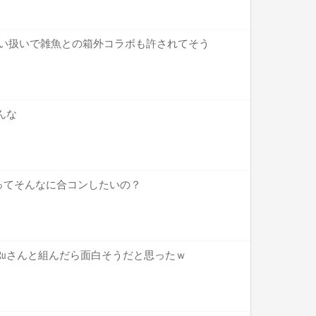
較甘い扱いで雑魚との箱外コラボも許されてそう
んな
ってそんなに合コンしたいの？
にはRuさんと組んだら面白そうだと思ったｗ