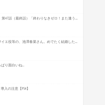
ポケットモンスター XY&Z 第47話（最終話）「終わりなきゼロ！また逢う日まで！！」 感想【キャプ画像あり】
【声優】「ウマ娘」のブロワイエ役等の、池澤春菜さん。めでたく結婚したのだが、ざーさんと間違われるって…【ざーさん、結婚してたやろ？？】
り面白いね...
導入の注意【PS4】