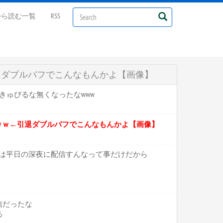
から読む一覧
RSS
←引退ダブルバフでこんなもんかよ【画像】
にかきゅぴるな無くなったなwww
生ｗｗｗ←引退ダブルバフでこんなもんかよ【画像】
ことは平日の深夜に配信すんなって事だけだから
信だったな
る