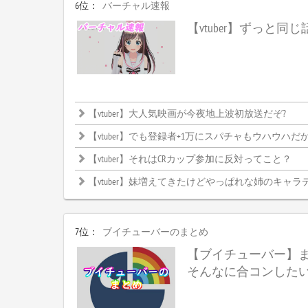
6位：
バーチャル速報
【vtuber】ずっと同
【vtuber】大人気映画が今夜地上波初放送だぞ?
【vtuber】でも登録者+1万にスパチャもウハウハだからやらない理
【vtuber】それはCRカップ参加に反対ってこと？
【vtuber】妹増えてきたけどやっぱれな姉のキャラ
7位：
ブイチューバーのまとめ
【ブイチューバー】
そんなに合コンした