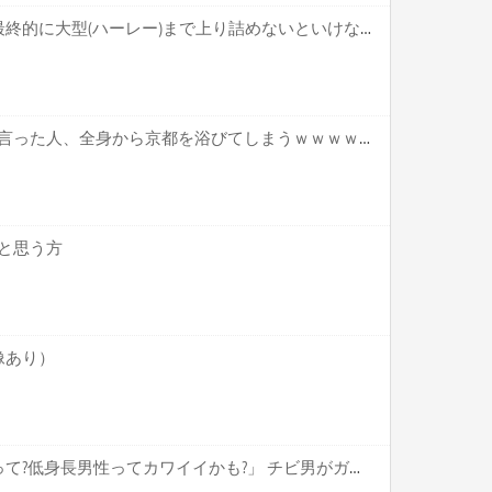
【疑問】バイク乗り特有の最終的に大型(ハーレー)まで上り詰めないといけない風潮←これ
京都で「PASMO使います」と言った人、全身から京都を浴びてしまうｗｗｗｗｗｗｗ
と思う方
像あり）
【朗報】まんさん「え、待って?低身長男性ってカワイイかも?」 チビ男がガチのマジでモテはじめる