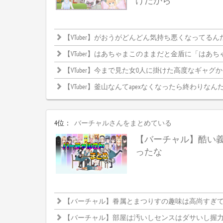
けだから
【VTuber】がおうがどんどん気持ち悪くなってるん
【VTuber】はあちゃまこのままだと金盾に「はあちゃま」って
【VTuber】今まで見た女0人に掛けた高度なギャグ
【VTuber】釜山なんてapexなくなったら終わりなんだか
4位：
バーチャルさんをまとめている
【バーチャル】酷い
ったな
【バーチャル】眷属とまつりすの趣味は高尚すぎて理解
【バーチャル】部屋は汚いしセンスはダサいし握力