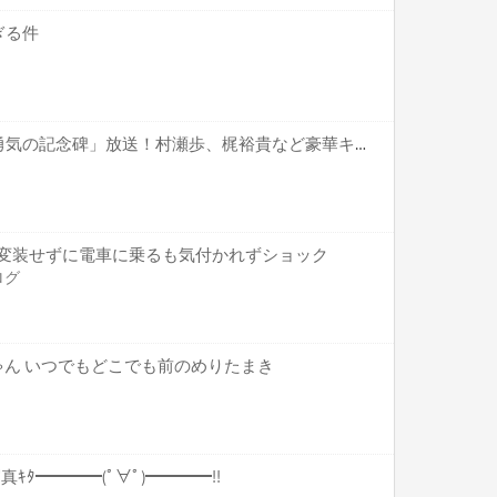
ぎる件
「王様ランキング」特番「勇気の記念碑」放送！村瀬歩、梶裕貴など豪華キャスト出演！
) 変装せずに電車に乗るも気付かれずショック
ログ
ゃん いつでもどこでも前のめりたまき
合写真ｷﾀ━━━━(ﾟ∀ﾟ)━━━━!!