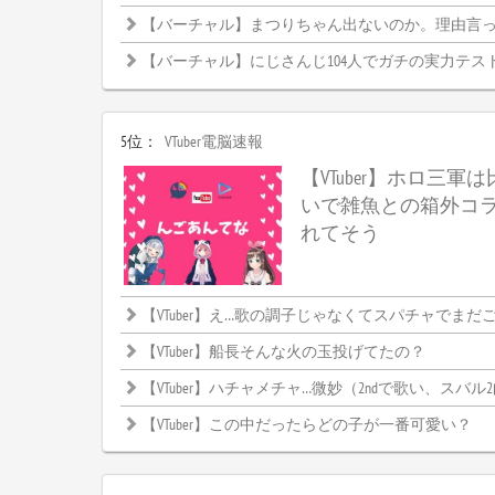
【バーチャル】まつりちゃん出ないのか。理由言
【バーチャル】にじさんじ104人でガチの実力テス
5位：
VTuber電脳速報
【VTuber】ホロ三軍
いで雑魚との箱外コ
れてそう
【VTuber】え…歌の調子じゃなくてスパチャでまだごちゃご
【VTuber】船長そんな火の玉投げてたの？
【VTuber】ハチャメチャ…微妙（2ndで歌い、スバル
【VTuber】この中だったらどの子が一番可愛い？