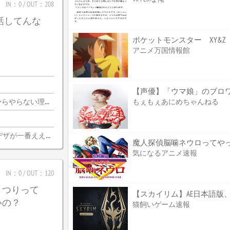
IN：0 / OUT：208
じ話してんな
アニメ万国情報館
もぇもぇあにめちゃんねる
由がないんだわ・・・
デザが一番ええな
魔人探偵脳噛ネウロってやっぱ
気になるアニメ速報
IN：0 / OUT：120
まつりって
【スカイリム】AE日本語版、
いの？
猫飼いゲーム速報