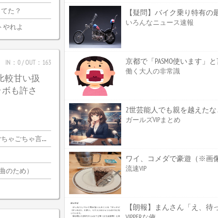
ってた？
いろんなニュース速報
トやれよ
IN：0 / OUT：163
働く大人の非常識
は比較甘い扱
ラボも許さ
2世芸能人でも親を越えたな
ガールズVIPまとめ
ちゃ言ってんの…？
ワイ、コメダで豪遊（※画
流速VIP
2曲のため）
VIPPERな俺