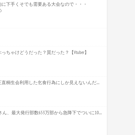
的に下手くそでも需要ある大会なので・・・
め
ちゃけどうだった？質だった？【Vtuber】
ホロライブ【かかげ】これ正直桐生会利用した乞食行為にしか見えないんだがいいのかこれ かかげって直接関わりがあるわけじゃないだろ【Vtuber】
【悲報】 週刊少年ジャンプさん、最大発行部数653万部から急降下でついに100万部を割ってしまうwwwwww