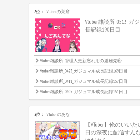
2位：
Vtuberの巣窟
Vtuber雑談所_0513
長記録190日目
Vtuber雑談所_管理人更新忘れ用の避難先⑥
Vtuber雑談所_0423_ガジュマル成長記録169日目
Vtuber雑談所_0411_ガジュマル成長記録157日目
Vtuber雑談所_0405_ガジュマル成長記録151日目
3位：
VTuberのあな
【VTuber】俺のいい
日の深夜に配信すん