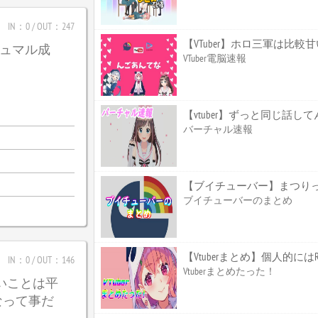
IN：0 / OUT：247
【VTuber】ホロ三軍は比
_ガジュマル成
VTuber電脳速報
【vtuber】ずっと同じ話して
バーチャル速報
【ブイチューバー】まつり
ブイチューバーのまとめ
【Vtuberまとめ】個人的
IN：0 / OUT：146
Vtuberまとめたった！
たいことは平
なって事だ