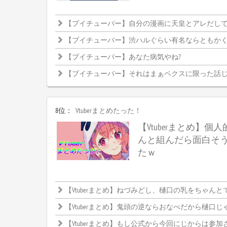
【ブイチューバー】自分の漫画に天皇とアレだし
【ブイチューバー】渋ハルぐらい有名ならともかく、まひまひだと釈
【ブイチューバー】あなた病気やね?
【ブイチューバー】それはまぁペクスに限った話
8位：
Vtuberまとめたった！
【Vtuberまとめ】個人
んと組んだら面白そ
たｗ
【Vtuberまとめ】ねづみどし、樋口の乳をちゃんとでか
【Vtuberまとめ】鬼頭の逆ならおなべだから樋口じ
【Vtuberまとめ】もし公式から今回にじからは参加させませんって発表したらどうなるんだろ、CRカップ中止になるんかなにじと絡めな