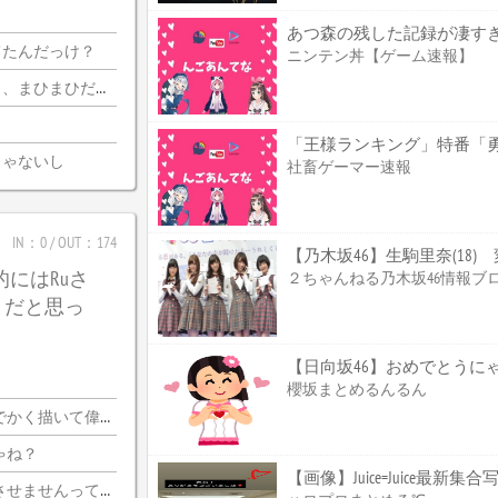
あつ森の残した記録が凄す
てたんだっけ？
ニンテン丼【ゲーム速報】
迦側のコメ欄が誰？
じゃないし
社畜ゲーマー速報
IN：0 / OUT：174
【乃木坂46】生駒里奈(18
的にはRuさ
２ちゃんねる乃木坂46情報ブ
うだと思っ
【日向坂46】おめでとうに
櫻坂まとめるんるん
く描いて偉いぞ?
ゃね？
【画像】Juice=Juice最新集
いならプロ側としてはなんの利点もないし