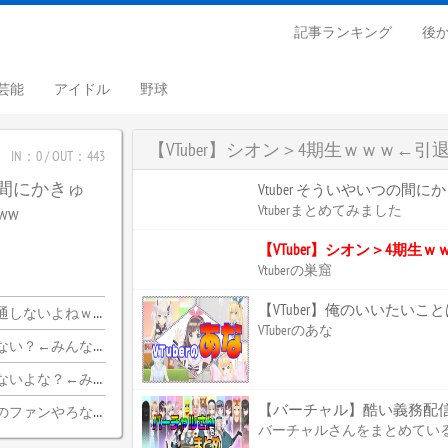
記事ランキング
後
芸能
アイドル
野球
【VTuber】シオン＞4期生ｗｗｗ
IN：0 / OUT：443
つの間にかきゅ
Vtuber そういやいつの間
Vtuberまとめてみました
ww
【VTuber】シオン＞4期
Vtuberの巣窟
【VTuber】俺のいいたい
ｗｗｗｗｗｗｗｗｗｗ
VTuberのあな
ちらｗｗｗｗｗｗｗｗｗｗ
みんな納得wwwww
【バーチャル】酷い義務配
のファンやろな…？
バーチャルさんをまとめてい