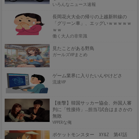
いろんなニュース速報
長岡花火大会の帰りの上越新幹線の
「グリーン車」、エッグいｗｗｗｗｗ
ｗｗ
働く大人の非常識
見たことがある野鳥
ガールズVIPまとめ
ゲーム業界に入りたいんやけどさ
流速VIP
【衝撃】韓国サッカー協会、外国人審
判に「性接待」…担当7試合はまさかの
無敗
VIPPERな俺
ポケットモンスター XY&Z 第47話