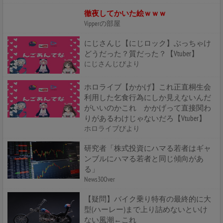
徹夜してかいた絵ｗｗｗ
Vipperの部屋
にじさんじ【にじロック】ぶっちゃけ
どうだった？質だった？【Vtuber】
にじさんじびより
ホロライブ【かかげ】これ正直桐生会
利用した乞食行為にしか見えないんだ
がいいのかこれ かかげって直接関わ
りがあるわけじゃないだろ【Vtuber】
ホロライブびより
研究者「株式投資にハマる若者はギャ
ンブルにハマる若者と同じ傾向があ
る」
News30Over
【疑問】バイク乗り特有の最終的に大
型(ハーレー)まで上り詰めないといけ
ない風潮←これ