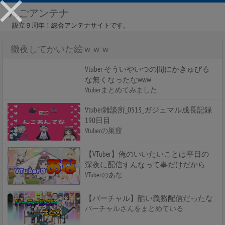
んごアンテナ
設立９周年！総合アンテナサイトです。
徹夜してかいた絵ｗｗｗ
Vtuber そういやいつの間にかきゅぴる
な無くなったなwww
Vtuberまとめてみました
Vtuber雑談所_0513_ガジュマル成長記録
190日目
Vtuberの巣窟
【VTuber】俺のいいたいことは平日の
深夜に配信すんなって事だけだから
VTuberのあな
【バーチャル】酷い義務配信だったな
バーチャルさんをまとめている