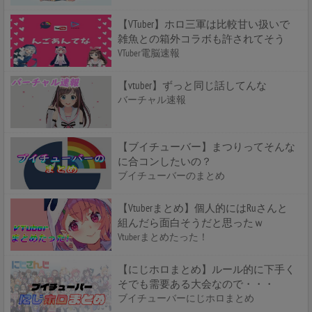
【VTuber】ホロ三軍は比較甘い扱いで
雑魚との箱外コラボも許されてそう
VTuber電脳速報
【vtuber】ずっと同じ話してんな
バーチャル速報
【ブイチューバー】まつりってそんな
に合コンしたいの？
ブイチューバーのまとめ
【Vtuberまとめ】個人的にはRuさんと
組んだら面白そうだと思ったｗ
Vtuberまとめたった！
【にじホロまとめ】ルール的に下手く
そでも需要ある大会なので・・・
ブイチューバーにじホロまとめ