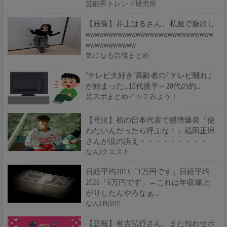
芸能界トレンド研究所
【画像】井上はるさん、私服で腹出し
wwwwwwwwwwwwwwwwwwwwwwwwwwww
wwwwwwwwwww
気になる芸能まとめ
"テレビ大好き"高齢者の｢テレビ離れ｣
が始まった…10代後半～20代の約...
芸スポまとめイッテみよう！
【号泣】初の日本代表で感情爆発「使
わないんだったら呼ぶな！」福田正博
さんが涙の訴え・・・・・・・・・
なんJクエスト
日経平均2013「1万円です」日経平均
2026「6万円です」←これは年収爆上
がりしたんやろなぁ…
なんJ PUSH!!
【悲報】有吉弘行さん、また匂わせポ