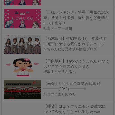
「王様ランキング」特番「勇気の記念
碑」放送！村瀬歩、梶裕貴など豪華キ
ャスト出演！
社畜ゲーマー速報
【乃木坂46】生駒里奈(18) 変装せず
に電車に乗るも気付かれずショック
２ちゃんねる乃木坂46情報ブログ
【日向坂46】おめでとうにゃん いつで
もどこでも前のめりたまき
櫻坂まとめるんるん
【画像】Juice=Juice最新集合写真ｷﾀ
━━━━(ﾟ∀ﾟ)━━━━!!
ハロプロまとめる℃
【唖然】はぁ？ホリエモン 参政党に
ついて今更なこと言い出したwww