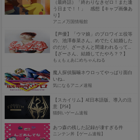
（最終話）「終わりなきゼロ！また逢
う日まで！！」 感想【キャプ画像あ
り】
アニメ万国情報館
【声優】「ウマ娘」のブロワイエ役等
の、池澤春菜さん。めでたく結婚した
のだが、ざーさんと間違われるって…
【ざーさん、結婚してたやろ？？】
もぇもぇあにめちゃんねる
魔人探偵脳噛ネウロってやっぱり面白
いね...
気になるアニメ速報
【スカイリム】AE日本語版、導入の注
意【PS4】
猫飼いゲーム速報
あつ森の残した記録が凄すぎる件
ニンテン丼【ゲーム速報】