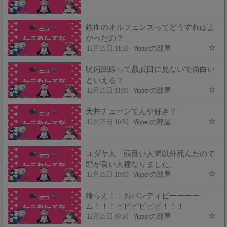
鉄血のオルフェンズってどうすればよ
かったの？
12月25日 11:30
Vipperの部屋
呪術回線って贔屓目に見ないで面白い
といえる？
12月25日 11:00
Vipperの部屋
天丼チェーンてんや好き？
12月25日 10:30
Vipperの部屋
ユダヤ人「頭良い人間以外死んだので
頭が良い人種なりました」
12月25日 10:00
Vipperの部屋
喰らえ！！おパンティビーーーー
ム！！！ビビビビビビ！！！
12月25日 09:30
Vipperの部屋