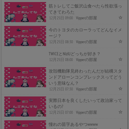
筋トレしてご飯沢山食べたら性欲漲っ
てきてわろた
12月25日 09:00
Vipperの部屋
今のトヨタのカローラってどんなイメ
ージ？
12月25日 08:30
Vipperの部屋
TWICEとNiziUどっちが好き？
12月25日 08:00
Vipperの部屋
攻殻機動隊見終わったんだが結構スタ
ンドアローンコンプレックスってどう
いう意味なん？
12月25日 07:30
Vipperの部屋
実際日本を良くしたいって政治家って
いるの?
12月25日 07:00
Vipperの部屋
憧れの苗字あるやつwwww