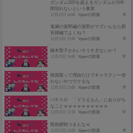
ガンダムSEEDを超えるガンダムが20年
間現れないという事実
12月25日 16:00
Vipperの部屋
鬼滅の遊郭編の遊郭がマズいんなら慰
安婦編でよくね？
12月25日 15:00
Vipperの部屋
橋本聖子かわいそうすぎないか？
12月25日 14:00
Vipperの部屋
韓国製って理由だけでギャラクシー使
わないやつウケるな
12月25日 13:00
Vipperの部屋
パチスロ 「ドラえもん」にありがち
なことｗｗｗｗｗｗｗｗｗｗ
12月25日 12:30
Vipperの部屋
呪術廻戦つまんなｗ
12月25日 12:00
Vipperの部屋