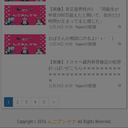
【画像】非正規男性(41) 「同級生が
年収1000万超えたと聞いて、自分だけ
時間が止まってると感じた」
12月24日 19:30
Vipperの部屋
おばさんが相談にのるよ(・ε・｀ )
12月24日 19:00
Vipperの部屋
【画像】ドスケベ裁判有罪確定の犯罪
おっぱいがこちらｗｗｗｗｗｗｗｗｗ
ｗｗｗｗｗｗｗｗｗｗｗｗｗｗｗｗｗ
ｗ
12月24日 18:30
Vipperの部屋
1
2
3
4
5
＞
Copyright c 2016
んごアンテナ
All Rights Reserved.