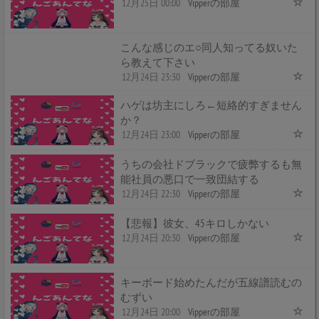
12月25日 00:00
Vipperの部屋
こんな感じのエ○同人知ってる奴いた
ら教えて下さい
12月24日 23:30
Vipperの部屋
ハゲは坊主にしろ←短絡的すぎません
か？
12月24日 23:00
Vipperの部屋
うちの会社ドブラックで疲弊するも無
能社員の悪口で一致団結する
12月24日 22:30
Vipperの部屋
【悲報】彼女、45キロしかない
12月24日 20:30
Vipperの部屋
キーボード始めたんだが五線譜読むの
むずい
12月24日 20:00
Vipperの部屋