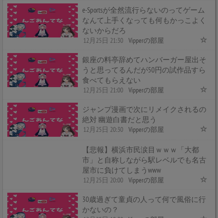
e-Sportsが全然流行らないのってゲーム
なんて上手くなっても何もかっこよく
ないからだろ
12月25日 21:30
Vipperの部屋
銀座の料亭辞めてハンバーガー屋出そ
うと思ってるんだが50円の試作品すら
食べてもらえない
12月25日 21:00
Vipperの部屋
ジャンプ漫画で次にリメイクされるの
絶対 幽遊白書だと思う
12月25日 20:30
Vipperの部屋
【悲報】横浜市民涙目ｗｗｗ「大都
市」と自称しながら駅レベルでも名古
屋市に負けてしまうwww
12月25日 20:00
Vipperの部屋
30歳過ぎて童貞の人って何で風俗に行
かないの？