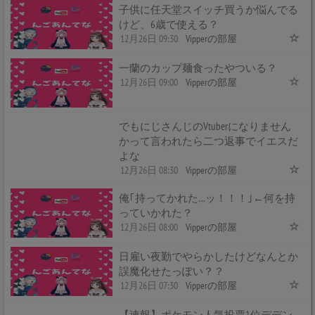
子供に任天堂スイッチ買うか悩んでる
けど、6歳で使える？
12月26日 09:30
Vipperの部屋
一蘭のカップ麺食ったやついる？
12月26日 09:00
Vipperの部屋
でもにじさんじのVtuberになりません
かって言われたら二つ返事でイエスだ
よな
12月26日 08:30
Vipperの部屋
俺｢持ってかれた…ッ！！！｣←何を持
っていかれた？
12月26日 08:00
Vipperの部屋
日雇い夜勤でやらかしたけどなんとか
誤魔化せたっぽい？？
12月26日 07:30
Vipperの部屋
【速報】ポケモン人気投票1位デデン