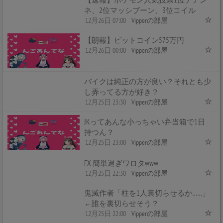
ネ、2位マッシブーン、3位コイル
12月26日 07:00
Vipperの部屋
【朗報】ビットコイン575万円
12月26日 00:00
Vipperの部屋
バイクは純正の方が良い？それとも少
し弄ってる方が好き？
12月25日 23:30
Vipperの部屋
JKってあんな小っちゃい弁当箱で1日
持つん？
12月25日 23:00
Vipperの部屋
FX 簡単過ぎワロタwww
12月25日 22:30
Vipperの部屋
鬼滅作者「柱を1人裏切らせるか……」
←誰を裏切らせそう？
12月25日 22:00
Vipperの部屋