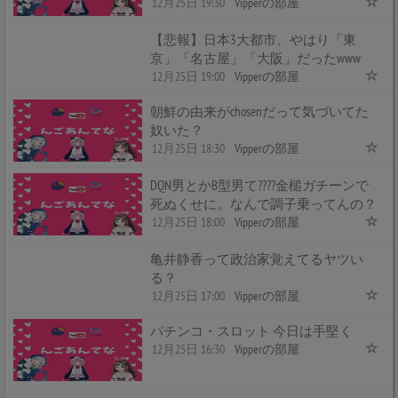
12月25日 19:30
Vipperの部屋
【悲報】日本3大都市、やはり「東
京」「名古屋」「大阪」だったwww
12月25日 19:00
Vipperの部屋
朝鮮の由来がchosenだって気づいてた
奴いた？
12月25日 18:30
Vipperの部屋
DQN男とかB型男て????金槌ガチーンで
死ぬくせに。なんで調子乗ってんの？
12月25日 18:00
Vipperの部屋
亀井静香って政治家覚えてるヤツい
る？
12月25日 17:00
Vipperの部屋
パチンコ・スロット 今日は手堅く
12月25日 16:30
Vipperの部屋